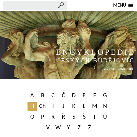
MENU
ENCYKLOPEDIE
ČESKÝCH BUDĚJOVIC
© 1998 — 2026 NEBE
A
B
C
Č
D
E
F
G
H
Ch
I
J
K
L
M
N
O
P
R
Ř
S
Š
T
U
V
W
Y
Z
Ž