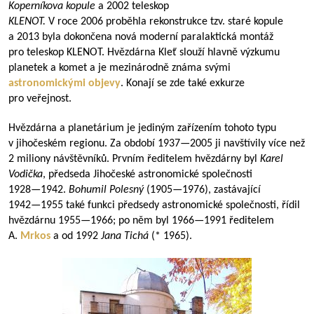
Koperníkova kopule
a 2002 teleskop
KLENOT.
V roce 2006 proběhla rekonstrukce tzv. staré kopule
a 2013 byla dokončena nová moderní paralaktická montáž
pro teleskop KLENOT. Hvězdárna Kleť slouží hlavně výzkumu
planetek a komet a je mezinárodně známa svými
astronomickými objevy
. Konají se zde také exkurze
pro veřejnost.
Hvězdárna a planetárium je jediným zařízením tohoto typu
v jihočeském regionu. Za období
1937—2005
ji navštívily více než
2 miliony návštěvníků. Prvním ředitelem hvězdárny byl
Karel
Vodička
, předseda Jihočeské astronomické společnosti
1928—1942
.
Bohumil Polesný
(
1905—1976
), zastávající
1942—1955
také funkci předsedy astronomické společnosti, řídil
hvězdárnu
1955—1966
; po něm byl
1966—1991
ředitelem
A.
Mrkos
a od 1992
Jana Tichá
(* 1965).