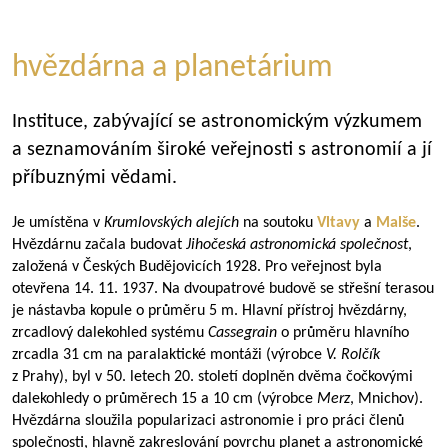
hvězdárna a planetárium
Instituce, zabývající se astronomickým výzkumem
a seznamováním široké veřejnosti s astronomií a jí
příbuznými vědami.
Je umístěna v
Krumlovských alejích
na soutoku
Vltavy
a
Malše
.
Hvězdárnu začala budovat
Jihočeská astronomická společnost
,
založená v Českých Budějovicích 1928. Pro veřejnost byla
otevřena 14. 11. 1937. Na dvoupatrové budově se střešní terasou
je nástavba kopule o průměru 5 m. Hlavní přístroj hvězdárny,
zrcadlový dalekohled systému
Cassegrain
o průměru hlavního
zrcadla 31 cm na paralaktické montáži (výrobce
V. Rolčík
z Prahy), byl v 50. letech 20. století doplněn dvěma čočkovými
dalekohledy o průměrech 15 a 10 cm (výrobce
Merz
, Mnichov).
Hvězdárna sloužila popularizaci astronomie i pro práci členů
společnosti, hlavně zakreslování povrchu planet a astronomické