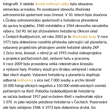
fotografii. V období
druhé světové války
byla obsazena
německou armádou. Po osvobození obnovila Jihočeská
astronomická společnost svou činnost. V 50. letech byla sloučena
s
Českou astronomickou společností
a hvězdárna převedena
do správy krajského, 1960 městského a 1964 okresního národního
výboru. Od 90. let byl zřizovatelem hvězdárny
Okresní úřad
v Českých Budějovicích, od roku 2003 je to
Jihočeský kraj
. V roce
1971 byla dokončena rozsáhlá přístavba zahrnující sál planetária,
vybavený projekčním přístrojem umělé hvězdné oblohy
ZKP
1 Zeiss Jena
, kinosál, v němž je od 1993 možná videoprojekce
a projekce počítačových dat, výstavní halu a pracovny.
V roce 2009 byla provedena velká rekonstrukce kinosálu
a výstavní haly. Prostory slouží pro širokou veřejnost i exkurze
škol všech stupňů. Vybavení hvězdárny a planetária doplňuje
odborná
knihovna
s více než 7 000 svazky a archiv téměř
10 000 fotografických negativů a 150 000 elektronických snímků
pořízených na
Kleti
. Pobočka českobudějovické hvězdárny
se začala budovat 1957 pod vrcholem Kleti v nadmořské výšce
1 070 m jako nejvýše položená hvězdárna v Čechách. Pozorování
zde bylo zahájeno 1968, k 1973 byla dokončena druhá, tzv.