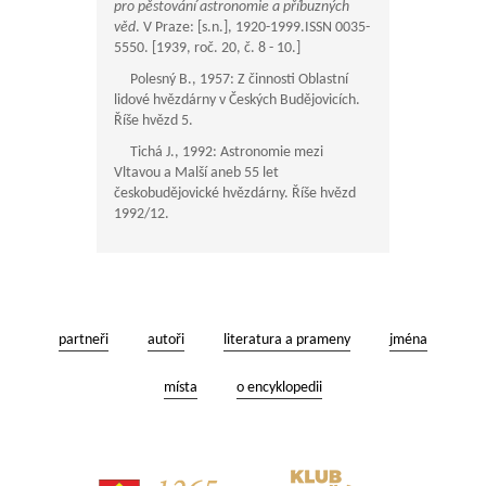
pro pěstování astronomie a příbuzných
věd
. V Praze: [s.n.], 1920-1999.ISSN 0035-
5550. [1939, roč. 20, č. 8 - 10.]
Polesný B., 1957: Z činnosti Oblastní
lidové hvězdárny v Českých Budějovicích.
Říše hvězd 5.
Tichá J., 1992: Astronomie mezi
Vltavou a Malší aneb 55 let
českobudějovické hvězdárny. Říše hvězd
1992/12.
partneři
autoři
literatura a prameny
jména
místa
o encyklopedii