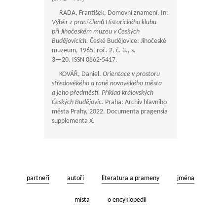
RADA, František. Domovní znamení. In:
Výběr z prací členů Historického klubu
při Jihočeském muzeu v Českých
Budějovicích.
České Budějovice: Jihočeské
muzeum, 1965, roč. 2, č. 3., s.
3—20
. ISSN 0862-5417.
KOVÁŘ, Daniel.
Orientace v prostoru
středověkého a raně novověkého města
a jeho předměstí. Příklad královských
Českých Budějovic.
Praha: Archiv hlavního
města Prahy, 2022. Documenta pragensia
supplementa X.
partneři
autoři
literatura a prameny
jména
místa
o encyklopedii