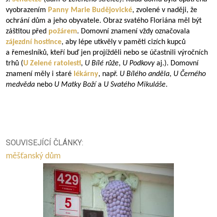
vyobrazením
Panny Marie Budějovické
, zvolené v naději, že
ochrání dům a jeho obyvatele. Obraz svatého Floriána měl být
záštitou před
požárem
. Domovní znamení vždy označovala
zájezdní hostince
, aby lépe utkvěly v paměti cizích kupců
a řemeslníků, kteří buď jen projížděli nebo se účastnili výročních
trhů (
U Zelené ratolesti
,
U Bílé růže
,
U Podkovy
aj.). Domovní
znamení měly i staré
lékárny
, např.
U Bílého anděla
,
U Černého
medvěda
nebo
U Matky Boží
a
U Svatého Mikuláše
.
SOUVISEJÍCÍ ČLÁNKY:
měšťanský dům