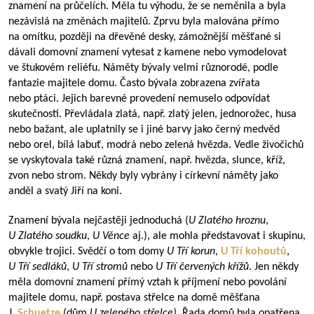
znamení na průčelích. Měla tu výhodu, že se neměnila a byla
nezávislá na změnách majitelů. Zprvu byla malována přímo
na omítku, později na dřevěné desky, zámožnější měšťané si
dávali domovní znamení vytesat z kamene nebo vymodelovat
ve štukovém reliéfu. Náměty bývaly velmi různorodé, podle
fantazie majitele domu. Často bývala zobrazena zvířata
nebo ptáci. Jejich barevné provedení nemuselo odpovídat
skutečnosti. Převládala zlatá, např. zlatý jelen, jednorožec, husa
nebo bažant, ale uplatnily se i jiné barvy jako černý medvěd
nebo orel, bílá labuť, modrá nebo zelená hvězda. Vedle živočichů
se vyskytovala také různá znamení, např. hvězda, slunce, kříž,
zvon nebo strom. Někdy byly vybrány i církevní náměty jako
anděl a svatý Jiří na koni.
Znamení bývala nejčastěji jednoduchá (
U Zlatého hroznu
,
U Zlatého soudku
,
U Věnce
aj.), ale mohla představovat i skupinu,
obvykle trojici. Svědčí o tom domy
U Tří korun
,
U Tří kohoutů
,
U Tří sedláků
,
U Tří stromů
nebo
U Tří červených křížů
. Jen někdy
měla domovní znamení přímý vztah k příjmení nebo povolání
majitele domu, např. postava střelce na domě měšťana
J.
Schuetze
(dům
U zeleného střelce)
. Řada domů byla opatřena