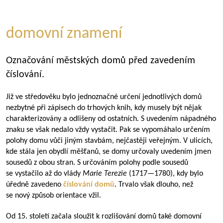
domovní znamení
Označování městských domů před zavedením
číslování.
Již ve středověku bylo jednoznačné určení jednotlivých domů
nezbytné při zápisech do trhových knih, kdy musely být nějak
charakterizovány a odlišeny od ostatních. S uvedením nápadného
znaku se však nedalo vždy vystačit. Pak se vypomáhalo určením
polohy domu vůči jiným stavbám, nejčastěji veřejným. V ulicích,
kde stála jen obydlí měšťanů, se domy určovaly uvedením jmen
sousedů z obou stran. S určováním polohy podle sousedů
se vystačilo až do vlády
Marie Terezie
(
1717—1780
), kdy bylo
úředně zavedeno
číslování domů
. Trvalo však dlouho, než
se nový způsob orientace vžil.
Od 15. století začala sloužit k rozlišování domů také domovní