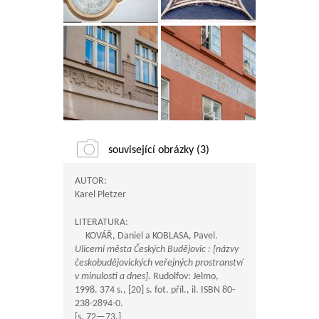
související obrázky (3)
AUTOR:
Karel Pletzer
LITERATURA:
KOVÁŘ, Daniel a KOBLASA, Pavel.
Ulicemi města Českých Budějovic : [názvy
českobudějovických veřejných prostranství
v minulosti a dnes]
. Rudolfov: Jelmo,
1998. 374 s., [20] s. fot. příl., il. ISBN 80-
238-2894-0.
[s.
72—73
.]