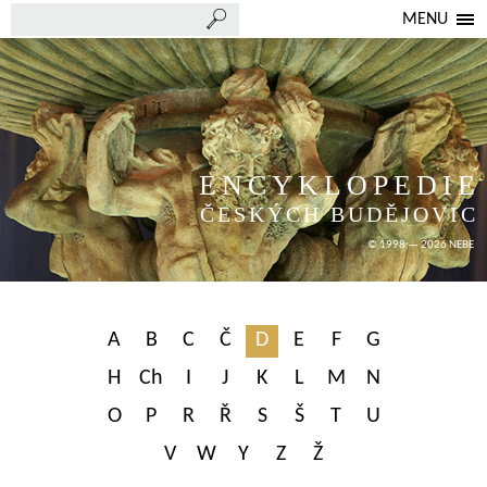
MENU
ENCYKLOPEDIE
ČESKÝCH BUDĚJOVIC
© 1998 — 2026 NEBE
A
B
C
Č
D
E
F
G
H
Ch
I
J
K
L
M
N
O
P
R
Ř
S
Š
T
U
V
W
Y
Z
Ž