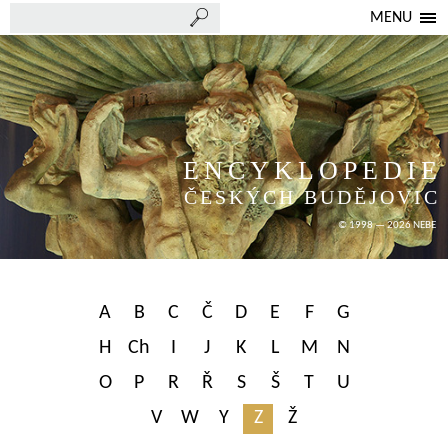
MENU
ENCYKLOPEDIE
ČESKÝCH BUDĚJOVIC
© 1998 — 2026 NEBE
A
B
C
Č
D
E
F
G
H
Ch
I
J
K
L
M
N
O
P
R
Ř
S
Š
T
U
V
W
Y
Z
Ž