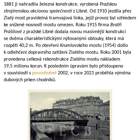
1881 ji nahradila železná konstrukce, vyrobená
Pražskou
strojírenskou akciovou společností
z Libně. Od 1910 jezdila přes
Zlatý most pravidelná tramvajová linka, jejíž provoz byl vzhledem
ke snížené nosnosti mostu omezen. Roku 1915 firma
Bratři
Prášilové
z pražské Libně dodala novou masivnější konstrukci
se dvěma charakteristickými nýtovanými oblouky, která má
rozpětí 40,2 m. Po otevření
Krumlovského mostu
(1954) došlo
k odlehčení dopravního zatížení Zlatého mostu. Roku 2001 byla
provedena celková rekonstrukce Zlatého mostu nákladem
19,5 milionu korun. K posledním úpravám bylo přistoupeno
v souvislosti s
povodněmi
2002, v roce 2021 proběhla výměna
dubových prken chodníků.