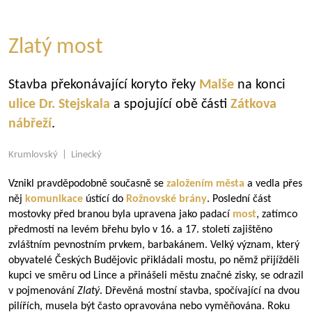
Zlatý most
Stavba překonávající koryto řeky
Malše
na konci
ulice Dr. Stejskala
a spojující obě části
Zátkova
nábřeží
.
Krumlovský | Linecký
Vznikl pravděpodobně současně se
založením města
a vedla přes
něj
komunikace
ústící do
Rožnovské brány
. Poslední část
mostovky před branou byla upravena jako padací
most
, zatímco
předmostí na levém břehu bylo v 16. a 17. století zajištěno
zvláštním pevnostním prvkem, barbakánem. Velký význam, který
obyvatelé Českých Budějovic přikládali mostu, po němž přijížděli
kupci ve směru od Lince a přinášeli městu značné zisky, se odrazil
v pojmenování
Zlatý
. Dřevěná mostní stavba, spočívající na dvou
pilířích, musela být často opravována nebo vyměňována. Roku