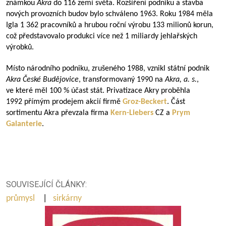
známkou
Akra
do 116 zemí světa. Rozšíření podniku a stavba
nových provozních budov bylo schváleno 1963. Roku 1984 měla
Igla 1 362 pracovníků a hrubou roční výrobu 133 milionů korun,
což představovalo produkci více než 1 miliardy jehlařských
výrobků.
Místo národního podniku, zrušeného 1988, vznikl státní podnik
Akra České Budějovice
, transformovaný 1990 na
Akra, a.
s.
,
ve které měl 100 % účast stát. Privatizace Akry proběhla
1992 přímým prodejem akcií firmě
Groz-Beckert
. Část
sortimentu Akra převzala firma
Kern-Liebers
CZ a
Prym
Galanterie
.
SOUVISEJÍCÍ ČLÁNKY:
průmysl
|
sirkárny