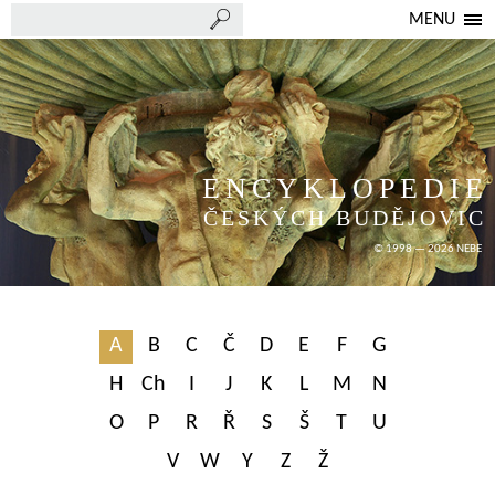
MENU
ENCYKLOPEDIE
ČESKÝCH BUDĚJOVIC
© 1998 — 2026 NEBE
A
B
C
Č
D
E
F
G
H
Ch
I
J
K
L
M
N
O
P
R
Ř
S
Š
T
U
V
W
Y
Z
Ž