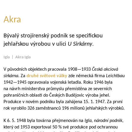
Akra
Bývalý strojírenský podnik se specifickou
jehlařskou výrobou v ulici
U Sirkárny
.
Igla | Akra Igla
V původních objektech pracovala
1908—1933
Česká akciová
sirkárna
. Za
druhé světové války
zde německá firma
Leichtbau
1942—1945
opravovala vojenská letadla. Roku 1946 byla
na návrh ministerstva průmyslu přemístěna ze severních
pohraničních oblastí do Českých Budějovic výroba jehel.
Produkce v novém podniku byla zahájena 15. 1. 1947. Za první
rok vyrobilo 326 zaměstnanců 196 milionů jehlařských výrobků.
K 6. 5. 1948 byla továrna přejmenován na
Igla, národní podnik
,
který od 1953 exportoval 50 % své produkce pod ochrannou