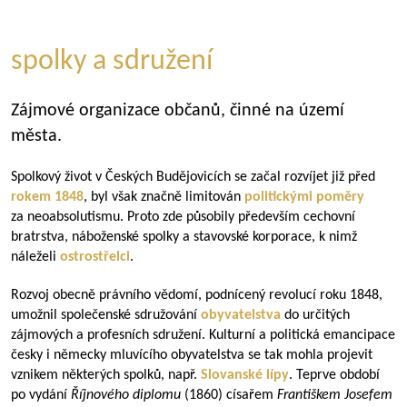
spolky a sdružení
Zájmové organizace občanů, činné na území
města.
Spolkový život v Českých Budějovicích se začal rozvíjet již před
rokem 1848
, byl však značně limitován
politickými poměry
za neoabsolutismu. Proto zde působily především cechovní
bratrstva, náboženské spolky a stavovské korporace, k nimž
náleželi
ostrostřelci
.
Rozvoj obecně právního vědomí, podnícený revolucí roku 1848,
umožnil společenské sdružování
obyvatelstva
do určitých
zájmových a profesních sdružení. Kulturní a politická emancipace
česky i německy mluvícího obyvatelstva se tak mohla projevit
vznikem některých spolků, např.
Slovanské lípy
. Teprve období
po vydání
Říjnového diplomu
(1860) císařem
Františkem Josefem