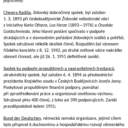
pojišťovny
;
Chewra Kadiša
, židovský dobročinný spolek, byl založen
1. 3. 1893 při českobudějovické
Židovské náboženské obci
z iniciativy
Karla Ofnera
,
Lva Herze
(
1893—1976
) a
Osvalda
Goldschmieda
. Jeho hlavní poslání spočívalo v podpoře
strádajících a v slavnostním pořádání židovských svátků a pohřbů.
Spolek sdružoval několik desítek členů. Rozpuštěn byl výnosem
říšského kancléře z 8. 12. 1942, po druhé světové válce nakrátko
obnovil činnost, ale již 26. 1. 1951 definitivně zanikl;
Spolek ku podpoře propuštěných a napravitelných trestanců
,
utrakvistický spolek, byl založen 6. 4. 1894 za předsednictví
prezidenta
Krajského soudu
v Českých Budějovicích
Josefa Jansy
.
Poskytoval propuštěným finanční podpory, pomáhal
při zprostředkování práce a organizoval osvětovou výchovu.
Sdružoval přes 400 členů, z toho asi 390 podporujících. Zanikl
pravděpodobně kolem 1951;
Bund der Deutschen
, německá zemská organizace, jejímž cílem
bylo přispívat k duchovnímu a hospodářskému rozvoji německého