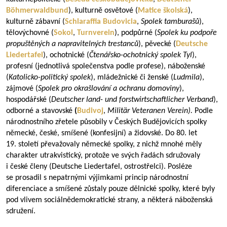
Böhmerwaldbund
), kulturně osvětové (
Matice školská
),
kulturně zábavní (
Schlaraffia Budovicia
,
Spolek tamburašů
),
tělovýchovné (
Sokol
,
Turnverein
), podpůrné (
Spolek ku podpoře
propuštěných a napravitelných trestanců
), pěvecké (
Deutsche
Liedertafel
), ochotnické (
Čtenářsko-ochotnický spolek Tyl
),
profesní (jednotlivá společenstva podle profese), náboženské
(
Katolicko-politický spolek
), mládežnické či ženské (
Ludmila
),
zájmové (
Spolek pro okrašlování a ochranu domoviny
),
hospodářské (
Deutscher land- und forstwirtschaftlicher Verband
),
odborné a stavovské
(
Budivoj
,
Militär Veteranen Verein).
Podle
národnostního zřetele působily v Českých Budějovicích spolky
německé, české, smíšené (konfesijní) a židovské. Do 80. let
19. století převažovaly německé spolky, z nichž mnohé měly
charakter utrakvistický, protože ve svých řadách sdružovaly
i české členy (Deutsche Liedertafel, ostrostřelci). Posléze
se prosadil s nepatrnými výjimkami princip národnostní
diferenciace a smíšené zůstaly pouze dělnické spolky, které byly
pod vlivem sociálnědemokratické strany, a některá náboženská
sdružení.