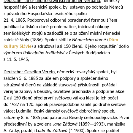
Deutscher land- und forstwirtschaftlicher Verband
, německý
hospodářský a lesnický spolek, byl ustaven po odchodu Němců
z původního Hospodářsko-lesnického spolku
21. 4. 1885. Podporoval odborné poradenství formou šíření
publikací a tisků o dané problematice, inicioval nákupy
zemědělských strojů a zasloužil se o založení místní německé
rolnické školy (1886). Spolek sídlil v
Německém domě
(
Dům
kultury Slávie
) a sdružoval asi 150 členů. K jeho rozpuštění došlo
výměrem
Policejního ředitelství
v Českých Budějovicích
z 11. 5. 1945;
Deutscher Gesellen Verein
, německý tovaryšský spolek, byl
založen 5. 6. 1885 za účelem podpory a společenského
sdružování členů na základě stavovské příslušnosti, pořádal
veřejné zábavy a besídky, osvětové přednášky a podpůrné akce.
Z asi 150 členů před první světovou válkou klesl jejich počet
do 1937 na 120. Spolek pravděpodobně zanikl po druhé světové
válce; Ludmila, český dámský osvětově dobročinný spolek,
založený 8. 6. 1885 pod patronací Besedy českobudějovické. První
předsedkyní byla zvolena
Jana Zátková
(
1859—1933
), manželka
A. Zátky, později
Ludmila Zátková
(* 1900). Spolek se podílel