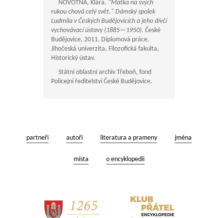
NOVOTNÁ, Klára.
"Matka na svých
rukou chová celý svět." Dámský spolek
Ludmila v Českých Budějovicích a jeho dívčí
vychovávací ústavy (
1885—1950
).
České
Budějovice, 2011. Diplomová práce.
Jihočeská univerzita, Filozofická fakulta,
Historický ústav.
Státní oblastní archiv Třeboň, fond
Policejní ředitelství České Budějovice.
partneři
autoři
literatura a prameny
jména
místa
o encyklopedii