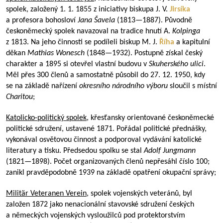
spolek, založený 1. 1. 1855 z iniciativy biskupa J. V.
Jirsíka
a profesora bohosloví
Jana Šavela
(
1813—1887
). Původně
českoněmecký spolek navazoval na tradice hnutí A.
Kolpinga
z 1813. Na jeho činnosti se podíleli biskup M. J.
Říha
a kapitulní
děkan
Mathias Wonesch
(
1848—1932
). Postupně získal český
charakter a 1895 si otevřel vlastní budovu v
Skuherského ulici
.
Měl přes 300 členů a samostatně působil do 27. 12. 1950, kdy
se na základě nařízení
okresního národního výboru
sloučil s místní
Charitou
;
Katolicko-politický spolek
, křesťansky orientované českoněmecké
politické sdružení, ustavené 1871. Pořádal politické přednášky,
vykonával osvětovou činnost a podporoval vydávání katolické
literatury a tisku. Předsedou spolku se stal
Adolf Jungmann
(
1821—1898
). Počet organizovaných členů nepřesáhl číslo 100;
zanikl pravděpodobně 1939 na základě opatření okupační správy;
Militär Veteranen Verein
, spolek vojenských veteránů, byl
založen 1872 jako nenacionální stavovské sdružení českých
a německých vojenských vysloužilců pod protektorstvím