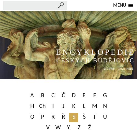
MENU
ENCYKLOPEDIE
ČESKÝCH BUDĚJOVIC
© 1998 — 2026 NEBE
A
B
C
Č
D
E
F
G
H
Ch
I
J
K
L
M
N
O
P
R
Ř
S
Š
T
U
V
W
Y
Z
Ž