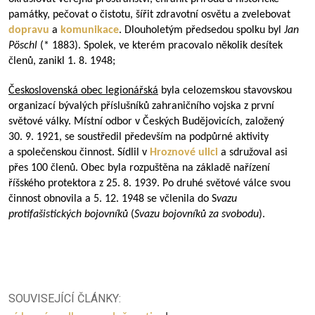
památky, pečovat o čistotu, šířit zdravotní osvětu a zvelebovat
dopravu
a
komunikace
. Dlouholetým předsedou spolku byl
Jan
Pöschl
(* 1883). Spolek, ve kterém pracovalo několik desítek
členů, zanikl 1. 8. 1948;
Československá obec legionářská
byla celozemskou stavovskou
organizací bývalých příslušníků zahraničního vojska z první
světové války. Místní odbor v Českých Budějovicích, založený
30. 9. 1921, se soustředil především na podpůrné aktivity
a společenskou činnost. Sídlil v
Hroznové ulici
a sdružoval asi
přes 100 členů. Obec byla rozpuštěna na základě nařízení
říšského protektora z 25. 8. 1939. Po druhé světové válce svou
činnost obnovila a 5. 12. 1948 se včlenila do S
vazu
protifašistických bojovníků
(
Svazu bojovníků za svobodu
).
SOUVISEJÍCÍ ČLÁNKY: