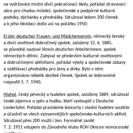
na vydržování místní dívčí pokračovací školy, pořádal stravovací
akce pro chudou mládež, společenské a podpůrné kulturní
podniky, dýchánky a přednášky. Sdružoval kolem 200 členek
a k jeho likvidaci došlo asi na počátku 1950;
Erster deutscher Frauen- und Mädchenverein
, německý ženský
a dívčí osvětově dobročinný spolek, založený 12. 6. 1885,
se původně nazýval
Verein deutscher
Arbeiterinnen
, spolek
německých dělnic. Zabýval se především kulturně osvětovými
a dobročinnými aktivitami, pořádal výlety a společenské zábavy
a vzdělávací přednášky pro ženy a dívky. Bylo v něm
organizováno několik desítek členek. Spolek se dobrovolně
rozpustil 5. 7. 1940;
Hlahol
, český pěvecký a hudební spolek, založený 1889, sdružoval
české zájemce o zpěv a hudbu, kteří vystoupili z Deutsche
Liedertafel. Pořádal pravidelné koncerty i vlastní hudební soutěže
a účastnil se všech významnějších společensko-kulturních aktivit.
Sdružoval přes 200 mužů i žen. Formálně zanikl
7. 2. 1951 vstupem do
Závodního klubu ROH Okresní nemocenské