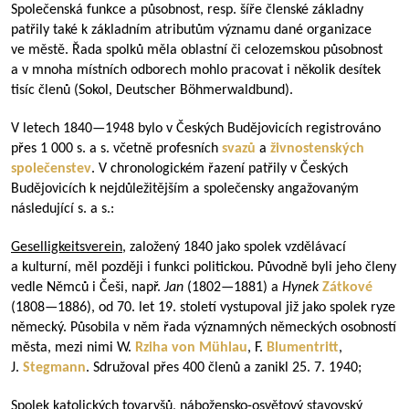
Společenská funkce a působnost, resp. šíře členské základny
patřily také k základním atributům významu dané organizace
ve městě. Řada spolků měla oblastní či celozemskou působnost
a v mnoha místních odborech mohlo pracovat i několik desítek
tisíc členů (Sokol, Deutscher Böhmerwaldbund).
V letech
1840—1948
bylo v Českých Budějovicích registrováno
přes 1 000 s. a s. včetně profesních
svazů
a
živnostenských
společenstev
. V chronologickém řazení patřily v Českých
Budějovicích k nejdůležitějším a společensky angažovaným
následující s. a s.:
Geselligkeitsverein
, založený 1840 jako spolek vzdělávací
a kulturní, měl později i funkci politickou. Původně byli jeho členy
vedle Němců i Češi, např.
Jan
(
1802—1881
) a
Hynek
Zátkové
(
1808—1886
), od 70. let 19. století vystupoval již jako spolek ryze
německý. Působila v něm řada významných německých osobností
města, mezi nimi W.
Rziha von Mühlau
, F.
Blumentritt
,
J.
Stegmann
. Sdružoval přes 400 členů a zanikl 25. 7. 1940;
Spolek katolických tovaryšů
, nábožensko-osvětový stavovský