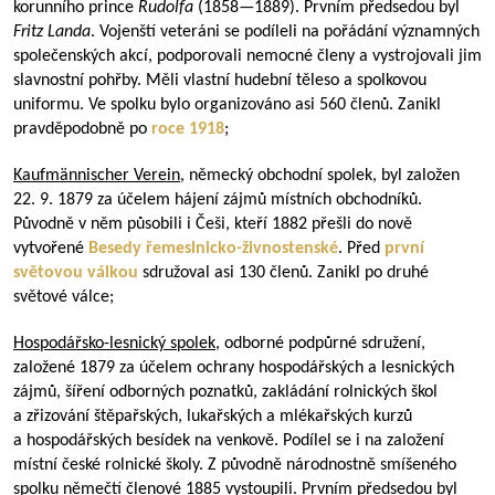
korunního prince
Rudolfa
(
1858—1889
). Prvním předsedou byl
Fritz Landa
. Vojenští veteráni se podíleli na pořádání významných
společenských akcí, podporovali nemocné členy a vystrojovali jim
slavnostní pohřby. Měli vlastní hudební těleso a spolkovou
uniformu. Ve spolku bylo organizováno asi 560 členů. Zanikl
pravděpodobně po
roce 1918
;
Kaufmännischer Verein
, německý obchodní spolek, byl založen
22. 9. 1879 za účelem hájení zájmů místních obchodníků.
Původně v něm působili i Češi, kteří 1882 přešli do nově
vytvořené
Besedy řemeslnicko-živnostenské
. Před
první
světovou válkou
sdružoval asi 130 členů. Zanikl po druhé
světové válce;
Hospodářsko-lesnický spolek
, odborné podpůrné sdružení,
založené 1879 za účelem ochrany hospodářských a lesnických
zájmů, šíření odborných poznatků, zakládání rolnických škol
a zřizování štěpařských, lukařských a mlékařských kurzů
a hospodářských besídek na venkově. Podílel se i na založení
místní české rolnické školy. Z původně národnostně smíšeného
spolku němečtí členové 1885 vystoupili. Prvním předsedou byl