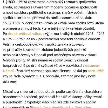
I.
(
1830—1916
) zaznamenalo obrovský rozmach spolkového
života, související s utvářením moderní občanské společnosti
a nové struktury politického systému. Značný počet místních
spolků a korporací přetrval do zániku samostatného státu
15. 3. 1939. V době
1939—1945
pak byla řada spolků rozpuštěna
a omezena činnost těch, které ještě mohly veřejně působit.
Po
druhé světové válce
, s výjimkou krátkých období
1945—1948
a
1968—1969
, došlo k podstatnému omezení spolkové činnosti.
Většina českobudějovických spolků zanikla a zbývající
se přidružily k závodním klubům jednotlivých podniků
nebo pokračovaly v činnosti pod změněným názvem v rámci
Národní fronty
. Místní německé spolky ukončily činnost
bezprostředně po druhé světové válce v souvislosti s
odsunem
Němců
.
Znatelný rozmach spolkové činnosti nastal po
roce 1989
,
kdy se řada bývalých s. a s. obnovila, zatímco jiné byly nově
ustaveny.
Místní s. a s. lze zařadit do skupin podle zaměření a charakteru,
národnostního složení, početnosti členské základny, délky trvání
a působnosti. Z typologického hlediska zde existovaly spolky
kulturněpolitické (
Beseda českobudějovická
,
Deutscher