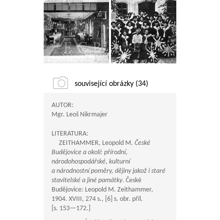
související obrázky (34)
AUTOR:
Mgr. Leoš Nikrmajer
LITERATURA:
ZEITHAMMER, Leopold M.
České
Budějovice a okolí: přírodní,
národohospodářské, kulturní
a národnostní poměry, dějiny jakož i staré
stavitelské a jiné památky
. České
Budějovice: Leopold M. Zeithammer,
1904. XVIII, 274 s., [6] s. obr. příl.
[s.
153—172
.]