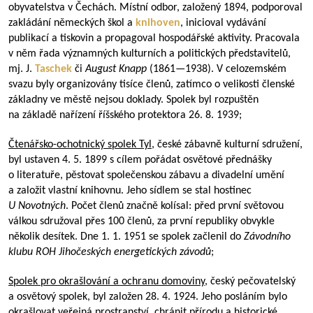
obyvatelstva v Čechách. Místní odbor, založený 1894, podporoval
zakládání německých škol a
knihoven
, inicioval vydávání
publikací a tiskovin a propagoval hospodářské aktivity. Pracovala
v něm řada významných kulturních a politických představitelů,
mj. J.
Taschek
či
August Knapp
(
1861—1938
). V celozemském
svazu byly organizovány tisíce členů, zatímco o velikosti členské
základny ve městě nejsou doklady. Spolek byl rozpuštěn
na základě nařízení říšského protektora 26. 8. 1939;
Čtenářsko-ochotnický spolek Tyl
, české zábavně kulturní sdružení,
byl ustaven 4. 5. 1899 s cílem pořádat osvětové přednášky
o literatuře, pěstovat společenskou zábavu a divadelní umění
a založit vlastní knihovnu. Jeho sídlem se stal hostinec
U Novotných
. Počet členů značně kolísal: před první světovou
válkou sdružoval přes 100 členů, za první republiky obvykle
několik desítek. Dne 1. 1. 1951 se spolek začlenil do
Závodního
klubu ROH Jihočeských energetických závodů
;
Spolek pro okrašlování a ochranu domoviny
, český pečovatelský
a osvětový spolek, byl založen 28. 4. 1924. Jeho posláním bylo
okrašlovat veřejná prostranství, chránit přírodu a historické