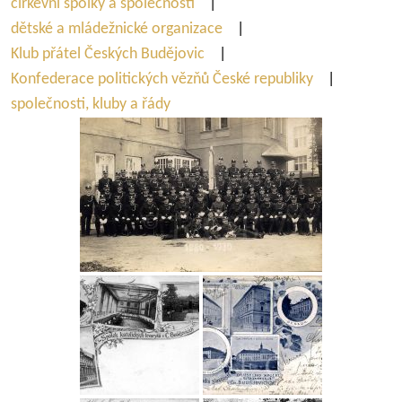
církevní spolky a společnosti
|
dětské a mládežnické organizace
|
Klub přátel Českých Budějovic
|
Konfederace politických vězňů České republiky
|
společnosti, kluby a řády