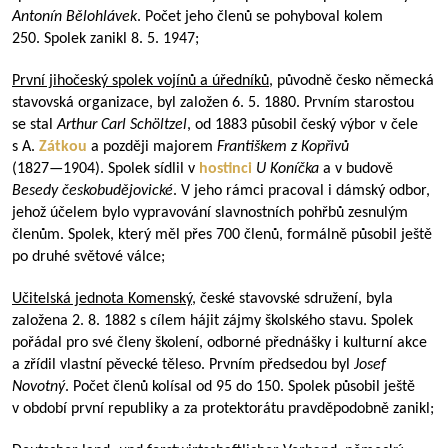
Antonín Bělohlávek
. Počet jeho členů se pohyboval kolem
250. Spolek zanikl 8. 5. 1947;
První jihočeský spolek vojínů a úředníků
, původně česko německá
stavovská organizace, byl založen 6. 5. 1880. Prvním starostou
se stal
Arthur Carl Schöltzel
, od 1883 působil český výbor v čele
s A.
Zátkou
a později majorem
Františkem z Kopřivů
(
1827—1904
). Spolek sídlil v
hostinci
U Koníčka
a v budově
Besedy českobudějovické
. V jeho rámci pracoval i dámský odbor,
jehož účelem bylo vypravování slavnostních pohřbů zesnulým
členům. Spolek, který měl přes 700 členů, formálně působil ještě
po druhé světové válce;
Učitelská jednota Komenský
, české stavovské sdružení, byla
založena 2. 8. 1882 s cílem hájit zájmy školského stavu. Spolek
pořádal pro své členy školení, odborné přednášky i kulturní akce
a zřídil vlastní pěvecké těleso. Prvním předsedou byl
Josef
Novotný
. Počet členů kolísal od 95 do 150. Spolek působil ještě
v období první republiky a za protektorátu pravděpodobně zanikl;