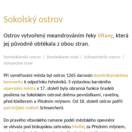
Sokolský ostrov
Ostrov vytvořený meandrováním řeky
Vltavy
, která
jej původně obtékala z obou stran.
Dominikánský ostrov | Dominikaner Insel | Schnarcherův ostrov |
Schnarcher Insel
Při vyměřování města byl ostrov 1265 darován
dominikánskému
konventu
k odpočinku řeholníků. S výstavbou barokního
opevnění města
v 17. století byla obranná funkce hradeb
posílena na Sokolském ostrově dvěma pevnůstkami, raveliny,
před klášterem a
Předním mlýnem
. Od 18. století ostrov patřil
patricijské rodině
Schnarcherů
.
Do pravého vltavského ramene podél městského opevnění
se vlévala pod biskupskou zahradou
Malše
; za Předním mlýnem,