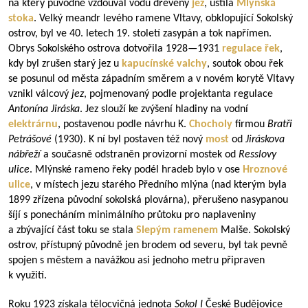
na který původně vzdouval vodu dřevěný
jez
, ústila
Mlýnská
stoka
. Velký meandr levého ramene Vltavy, obklopující Sokolský
ostrov, byl ve 40. letech 19. století zasypán a tok napřímen.
Obrys Sokolského ostrova dotvořila
1928—1931
regulace řek
,
kdy byl zrušen starý jez
u
kapucínské valchy
, soutok obou řek
se posunul od města západním směrem a v novém korytě Vltavy
vznikl válcový
jez
, pojmenovaný podle projektanta regulace
Antonína Jiráska
. Jez slouží ke zvýšení hladiny na vodní
elektrárnu
, postavenou podle návrhu K.
Chocholy
firmou
Bratři
Petrášové
(1930). K ní byl postaven též nový
most
od
Jiráskova
nábřeží
a současně odstraněn provizorní mostek od
Resslovy
ulice
. Mlýnské rameno řeky podél hradeb bylo v ose
Hroznové
ulice
, v místech jezu starého Předního mlýna (nad kterým byla
1899 zřízena původní sokolská plovárna), přerušeno nasypanou
šíjí s ponecháním minimálního průtoku pro naplaveniny
a zbývající část toku se stala
Slepým ramenem
Malše. Sokolský
ostrov, přístupný původně jen brodem od severu, byl tak pevně
spojen s městem a navážkou asi jednoho metru připraven
k využití.
Roku 1923 získala tělocvičná jednota
Sokol I
České Budějovice