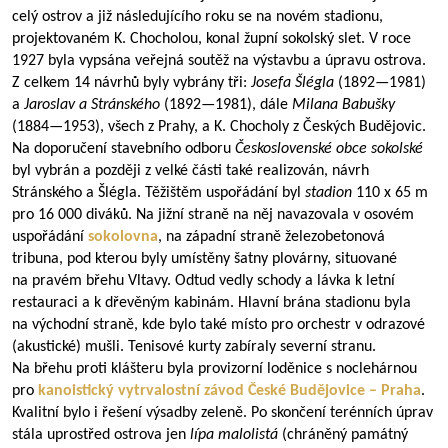
celý ostrov a již následujícího roku se na novém stadionu,
projektovaném K. Chocholou, konal župní sokolský slet. V roce
1927 byla vypsána veřejná soutěž na výstavbu a úpravu ostrova.
Z celkem 14 návrhů byly vybrány tři:
Josefa Šlégla
(
1892—1981
)
a
Jaroslav a Stránského
(
1892—1981
), dále
Milana Babušky
(
1884—1953
), všech z Prahy, a K. Chocholy z Českých Budějovic.
Na doporučení stavebního odboru
Československé obce sokolské
byl vybrán a později z velké části také realizován, návrh
Stránského a Šlégla. Těžištěm uspořádání byl
stadion
110 x 65 m
pro 16 000 diváků. Na jižní straně na něj navazovala v osovém
uspořádání
sokolovna
, na západní straně železobetonová
tribuna, pod kterou byly umístěny šatny plovárny, situované
na pravém břehu Vltavy. Odtud vedly schody a lávka k letní
restauraci a k dřevěným kabinám. Hlavní brána stadionu byla
na východní straně, kde bylo také místo pro orchestr v odrazové
(akustické) mušli. Tenisové kurty zabíraly severní stranu.
Na břehu proti klášteru byla provizorní loděnice s noclehárnou
pro
kanoistický vytrvalostní závod České Budějovice – Praha
.
Kvalitní bylo i řešení výsadby zeleně. Po skončení terénních úprav
stála uprostřed ostrova jen
lípa malolistá
(chráněný památný