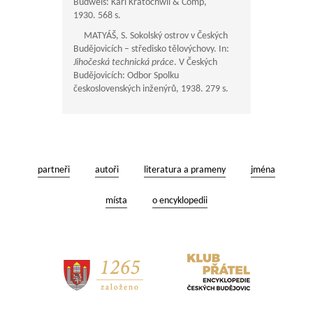
Budweis: Karl Kratochwil & Comp,
1930. 568 s.
MATYÁŠ, S. Sokolský ostrov v Českých
Budějovicích – středisko tělovýchovy. In:
Jihočeská technická práce
. V Českých
Budějovicích: Odbor Spolku
československých inženýrů, 1938. 279 s.
partneři
autoři
literatura a prameny
jména
místa
o encyklopedii