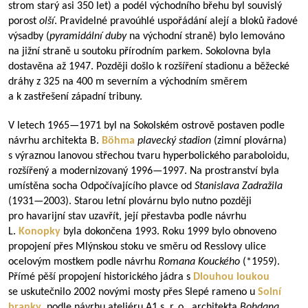
strom starý asi 350 let) a podél východního břehu byl souvislý
porost
olší
. Pravidelné pravoúhlé uspořádání alejí a bloků řadové
výsadby (
pyramidální duby
na východní straně) bylo lemováno
na jižní straně u soutoku přírodním parkem. Sokolovna byla
dostavěna až 1947. Později došlo k rozšíření stadionu a běžecké
dráhy z 325 na 400 m severním a východním směrem
a k zastřešení západní tribuny.
V letech
1965—1971
byl na Sokolském ostrově postaven podle
návrhu architekta B.
Böhma
plavecký stadion
(zimní plovárna)
s výraznou lanovou střechou tvaru hyperbolického paraboloidu,
rozšířený a modernizovaný
1996—1997
. Na prostranství byla
umístěna socha Odpočívajícího plavce od
Stanislava Zadražila
(
1931—2003
). Starou letní plovárnu bylo nutno později
pro havarijní stav uzavřít, její přestavba podle návrhu
L.
Konopky
byla dokončena 1993. Roku 1999 bylo obnoveno
propojení přes Mlýnskou stoku ve směru od Resslovy ulice
ocelovým mostkem podle návrhu
Romana Kouckého
(*1959).
Přímé pěší propojení historického jádra s
Dlouhou loukou
se uskutečnilo 2002 novými mosty přes Slepé rameno u
Solní
branky
, podle návrhu ateliéru A1 s. r. o., architekta
Bohdana