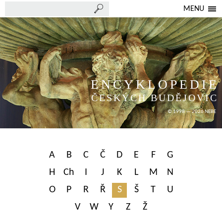
MENU
ENCYKLOPEDIE
ČESKÝCH BUDĚJOVIC
© 1998 — 2026 NEBE
A
B
C
Č
D
E
F
G
H
Ch
I
J
K
L
M
N
O
P
R
Ř
S
Š
T
U
V
W
Y
Z
Ž