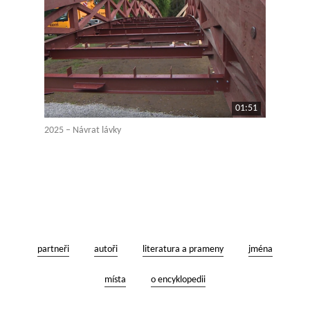
01:51
2025 – Návrat lávky
partneři
autoři
literatura a prameny
jména
místa
o encyklopedii