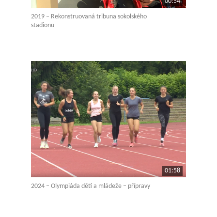
00:54
2019 – Rekonstruovaná tribuna sokolského
stadionu
01:58
2024 – Olympiáda dětí a mládeže – přípravy