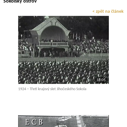
Sokolský ostrov
< zpět na článek
18:05
1924 – Třetí krajový slet Jihočeského Sokola