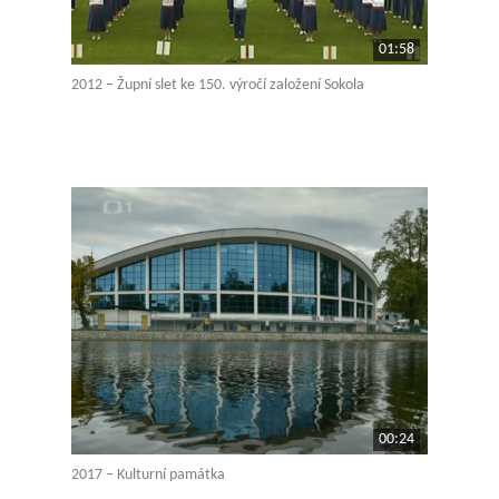
01:58
2012 – Župní slet ke 150. výročí založení Sokola
00:24
2017 – Kulturní památka