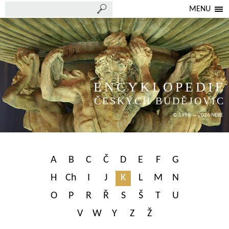
MENU
ENCYKLOPEDIE
ČESKÝCH BUDĚJOVIC
© 1998 — 2026 NEBE
A
B
C
Č
D
E
F
G
H
Ch
I
J
K
L
M
N
O
P
R
Ř
S
Š
T
U
V
W
Y
Z
Ž