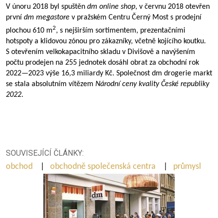
V únoru 2018 byl spuštěn
dm online shop
, v červnu 2018 otevřen
první
dm megastore
v pražském Centru Černý Most s prodejní
2
plochou 610 m
, s nejširším sortimentem, prezentačními
hotspoty a klidovou zónou pro zákazníky, včetně kojícího koutku.
S otevřením velkokapacitního skladu v Divišově a navýšením
počtu prodejen na 255 jednotek dosáhl obrat za obchodní rok
2022—2023
výše 16,3 miliardy Kč. Společnost dm drogerie markt
se stala absolutním vítězem
Národní ceny kvality České republiky
2022
.
SOUVISEJÍCÍ ČLÁNKY:
obchod
|
obchodně společenská centra
|
průmysl