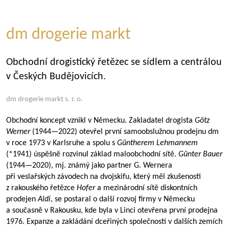
dm drogerie markt
Obchodní drogistický řetězec se sídlem a centrálou
v Českých Budějovicích.
dm drogerie markt s. r. o.
Obchodní koncept vznikl v Německu. Zakladatel drogista
Götz
Werner
(
1944—2022
) otevřel první samoobslužnou prodejnu dm
v roce 1973 v Karlsruhe a spolu s
Güntherem Lehmannem
(*1941) úspěšně rozvinul základ maloobchodní sítě.
Günter Bauer
(
1944—2020
), mj. známý jako partner G. Wernera
při veslařských závodech na dvojskifu, který měl zkušenosti
z rakouského řetězce
Hofer
a mezinárodní sítě diskontních
prodejen
Aldi
, se postaral o další rozvoj firmy v Německu
a současně v Rakousku, kde byla v Linci otevřena první prodejna
1976. Expanze a zakládání dceřiných společností v dalších zemích