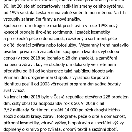
prodejnách
Tuzex
. Restituce, malá a velká privatizace počátkem
90. let 20. století odstartovaly radikální změny celého systému,
od 1995 se stala česká koruna volně směnitelnou měnou. Na trh
vstoupily zahraniční firmy a nové značky.
Společnost dm drogerie markt představila v roce 1993 nový
koncept prodeje širokého sortimentu i značek kosmetiky
a prostředků péče o domácnost, rozšířený o sortiment péče
o dítě, domácí zvířata nebo fotoslužby. Významný trend nastavilo
uvádění privátních značek dm, spojujících kvalitu s výhodnou
cenou (v roce 2018 se jednalo o 28 dm značek), a zaměření
na péči o zdraví, kdy se obchody dm dokázaly ve zřetelném
předstihu odlišit od konkurence také nabídkou biopotravin.
Vnímání dm drogerie markt spolu s výraznou korporátní
identitou posílil od 2003 věrnostní program
dm active beauty
svět výhod
.
Na konci roku 2018 bylo v České republice otevřeno 228 prodejen
dm, čistý obrat za hospodářský rok k 30. 9. 2018 činil
9,52 miliardy. Sortiment obsáhl 14 000 položek drogistického
zboží z oblasti krásy, zdraví, fotografie, péče o dítě a domácnost,
přírodní kosmetiky, zdravé výživy, biopotravin a speciální výživy,
doplněný o krmivo pro zvířata, drobný textil a sezónní zboží.