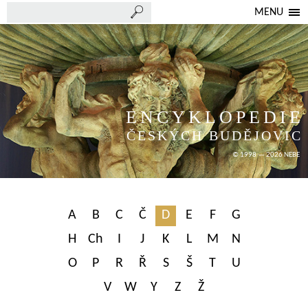
MENU
ENCYKLOPEDIE
ČESKÝCH BUDĚJOVIC
© 1998 — 2026 NEBE
A
B
C
Č
D
E
F
G
H
Ch
I
J
K
L
M
N
O
P
R
Ř
S
Š
T
U
V
W
Y
Z
Ž