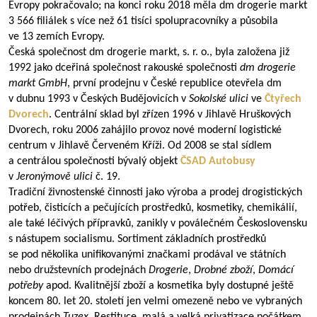
Evropy pokračovalo; na konci roku 2018 měla dm drogerie markt
3 566 filiálek s více než 61 tisíci spolupracovníky a působila
ve 13 zemích Evropy.
Česká společnost dm drogerie markt, s. r. o., byla založena již
1992 jako dceřiná společnost rakouské společnosti
dm drogerie
markt GmbH
, první prodejnu v České republice otevřela dm
v dubnu 1993 v Českých Budějovicích v
Sokolské ulici
ve
Čtyřech
Dvorech
. Centrální sklad byl zřízen 1996 v Jihlavě Hruškových
Dvorech, roku 2006 zahájilo provoz nové moderní logistické
centrum v Jihlavě Červeném Kříži. Od 2008 se stal sídlem
a centrálou společnosti bývalý objekt
ČSAD Autobusy
v
Jeronýmově ulici
č. 19.
Tradiční živnostenské činnosti jako výroba a prodej drogistických
potřeb, čisticích a pečujících prostředků, kosmetiky, chemikálií,
ale také léčivých přípravků, zanikly v poválečném Československu
s nástupem socialismu. Sortiment základních prostředků
se pod několika unifikovanými značkami prodával ve státních
nebo družstevních prodejnách
Drogerie
,
Drobné zboží
,
Domácí
potřeby
apod. Kvalitnější zboží a kosmetika byly dostupné ještě
koncem 80. let 20. století jen velmi omezeně nebo ve vybraných