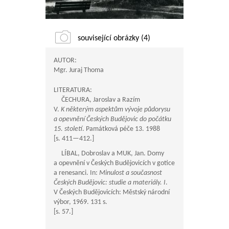
související obrázky (4)
AUTOR:
Mgr. Juraj Thoma
LITERATURA:
ČECHURA, Jaroslav a Razím
V.
K některým aspektům vývoje půdorysu
a opevnění Českých Budějovic do počátku
15. století
. Památková péče 13. 1988
[s.
411—412
.]
LÍBAL, Dobroslav a MUK, Jan. Domy
a opevnění v Českých Budějovicích v gotice
a renesanci. In:
Minulost a současnost
Českých Budějovic: studie a materiály. I
.
V Českých Budějovicích: Městský národní
výbor, 1969. 131 s.
[s. 57.]