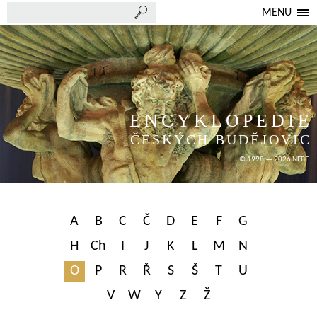
MENU
ENCYKLOPEDIE
ČESKÝCH BUDĚJOVIC
© 1998 — 2026 NEBE
A
B
C
Č
D
E
F
G
H
Ch
I
J
K
L
M
N
O
P
R
Ř
S
Š
T
U
V
W
Y
Z
Ž