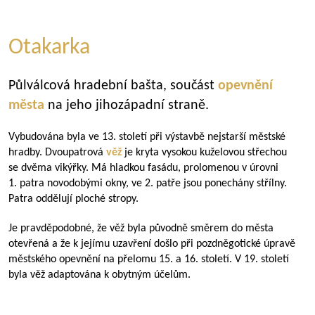
Otakarka
Půlválcová hradební bašta, součást
opevnění
města
na jeho jihozápadní straně.
Vybudována byla ve 13. století při výstavbě nejstarší městské
hradby. Dvoupatrová
věž
je kryta vysokou kuželovou střechou
se dvěma vikýřky. Má hladkou fasádu, prolomenou v úrovni
1. patra novodobými okny, ve 2. patře jsou ponechány střílny.
Patra oddělují ploché stropy.
Je pravděpodobné, že věž byla původně směrem do města
otevřená a že k jejímu uzavření došlo při pozdněgotické úpravě
městského opevnění na přelomu 15. a 16. století. V 19. století
byla věž adaptována k obytným účelům.