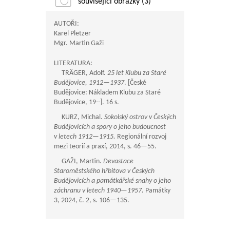
související obrázky (3)
AUTOŘI:
Karel Pletzer
Mgr. Martin Gaži
LITERATURA:
TRÄGER, Adolf.
25 let Klubu za Staré
Budějovice,
1912—1937
. [České
Budějovice: Nákladem Klubu za Staré
Budějovice, 19--]. 16 s.
KURZ, Michal.
Sokolský ostrov v Českých
Budějovicích a spory o jeho budoucnost
v letech
1912—1915
.
Regionální rozvoj
mezi teorií a praxí, 2014, s.
46—55
.
GAŽI, Martin.
Devastace
Staroměstského hřbitova v Českých
Budějovicích a památkářské snahy o jeho
záchranu v letech
1940—1957
.
Památky
3, 2024, č. 2, s.
106—135
.