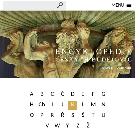
MENU
ENCYKLOPEDIE
ČESKÝCH BUDĚJOVIC
© 1998 — 2026 NEBE
A
B
C
Č
D
E
F
G
H
Ch
I
J
K
L
M
N
O
P
R
Ř
S
Š
T
U
V
W
Y
Z
Ž