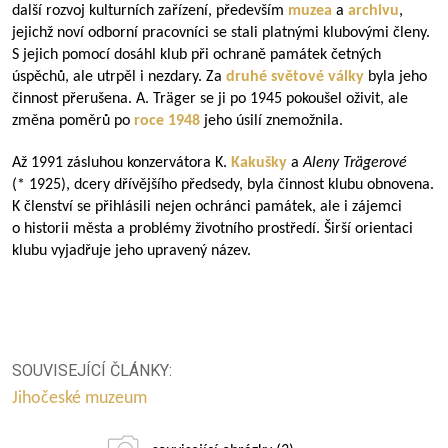
další rozvoj kulturních zařízení, především
muzea
a
archivu
,
jejichž noví odborní pracovníci se stali platnými klubovými členy.
S jejich pomocí dosáhl klub při ochraně památek četných
úspěchů, ale utrpěl i nezdary. Za
druhé světové války
byla jeho
činnost přerušena. A. Träger se ji po 1945 pokoušel oživit, ale
změna poměrů po
roce 1948
jeho úsilí znemožnila.
Až 1991 zásluhou konzervátora K.
Kakušky
a
Aleny Trägerové
(* 1925), dcery dřívějšího předsedy, byla činnost klubu obnovena.
K členství se přihlásili nejen ochránci památek, ale i zájemci
o historii města a problémy životního prostředí. Širší orientaci
klubu vyjadřuje jeho upravený název.
SOUVISEJÍCÍ ČLÁNKY:
Jihočeské muzeum