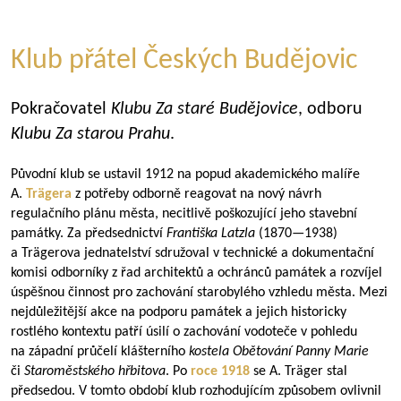
Klub přátel Českých Budějovic
Pokračovatel
Klubu Za staré Budějovice
, odboru
Klubu Za starou Prahu
.
Původní klub se ustavil 1912 na popud akademického malíře
A.
Trägera
z potřeby odborně reagovat na nový návrh
regulačního plánu města, necitlivě poškozující jeho stavební
památky. Za předsednictví
Františka Latzla
(
1870—1938
)
a Trägerova jednatelství sdružoval v technické a dokumentační
komisi odborníky z řad architektů a ochránců památek a rozvíjel
úspěšnou činnost pro zachování starobylého vzhledu města. Mezi
nejdůležitější akce na podporu památek a jejich historicky
rostlého kontextu patří úsilí o zachování vodoteče v pohledu
na západní průčelí klášterního
kostela Obětování Panny Marie
či
Staroměstského hřbitova
. Po
roce 1918
se A. Träger stal
předsedou. V tomto období klub rozhodujícím způsobem ovlivnil