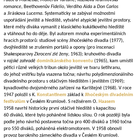
Faust a Markétka
, Molièrův
Tartuffe
, Kožíkova
Krumlovská
romance
, Beethovenův
Fidelio
, Verdiho
Aida
a
Don Carlos
a Jiráskova
Lucerna
. Systematicky se zabýval možnostmi
uspořádání jeviště a hlediště, vytvářel atypické jevištní prostory,
které měly diváka vymanit z klasického kukátkového hlediště
a vtáhnout ho do děje. Byl autorem mnoha experimentálních
hracích prostorů: studiové scény Jihočeského divadla (1977),
dvojhlediště se zrušením portálů a opony (pro inscenaci
Shakespearovy
Zkrocení zlé ženy
, 1963); kruhového divadla
v
rajské zahradě
dominikánského konventu
(1965), kam umístil
pětici různě velkých tribun okolo jeviště ve tvaru šetihranu,
do jehož vnitřku byla vsazena točna; návrhu polydimenzionálního
divadelního prostoru s otáčivým hledištěm i jevištěm (1969);
kyvadlového dvojsměrného zařízení na Karlštejně (1968). V roce
1947 položil s K.
Konstantinem
základ k
Jihočeským divadelním
festivalům
v Českém Krumlově. S režisérem O.
Haasem
1958 navrhl historicky první otáčivé hlediště s kapacitou
60 diváků, které bylo poháněné lidskou silou. O rok později byla
podle jeho návrhů postavena točna pro 400 diváků a 1960 točna
pro 550 diváků, poháněná elektromotorem. V 1958 obnovil
provoz barokního zámeckého divadla v Českém Krumlově.