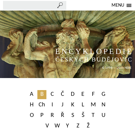
MENU
ENCYKLOPEDIE
ČESKÝCH BUDĚJOVIC
© 1998 — 2026 NEBE
A
B
C
Č
D
E
F
G
H
Ch
I
J
K
L
M
N
O
P
R
Ř
S
Š
T
U
V
W
Y
Z
Ž