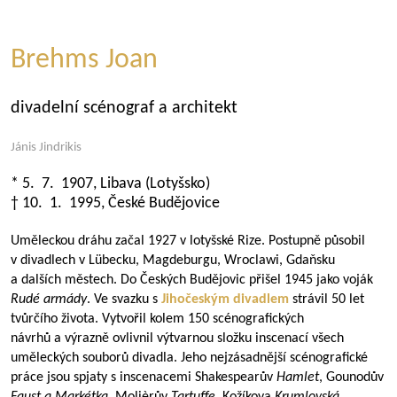
Brehms Joan
divadelní scénograf a architekt
Jánis Jindrikis
* 5. 7. 1907, Libava (Lotyšsko)
† 10. 1. 1995, České Budějovice
Uměleckou dráhu začal 1927 v lotyšské Rize. Postupně působil
v divadlech v Lübecku, Magdeburgu, Wroclawi, Gdaňsku
a dalších městech. Do Českých Budějovic přišel 1945 jako voják
Rudé armády
. Ve svazku s
Jihočeským divadlem
strávil 50 let
tvůrčího života. Vytvořil kolem 150 scénografických
návrhů a výrazně ovlivnil výtvarnou složku inscenací všech
uměleckých souborů divadla. Jeho nejzásadnější scénografické
práce jsou spjaty s inscenacemi Shakespearův
Hamlet
, Gounodův