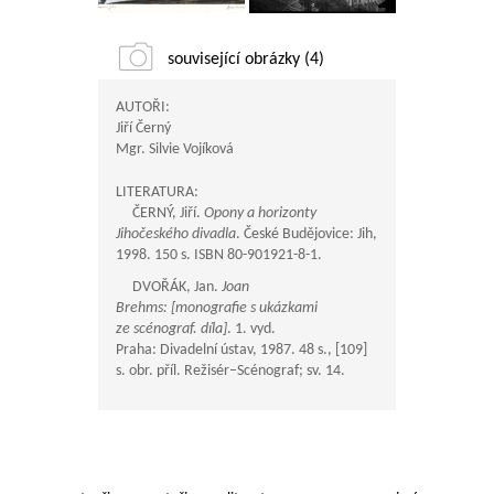
související obrázky (4)
AUTOŘI:
Jiří Černý
Mgr. Silvie Vojíková
LITERATURA:
ČERNÝ, Jiří.
Opony a horizonty
Jihočeského divadla
. České Budějovice: Jih,
1998. 150 s. ISBN 80-901921-8-1.
DVOŘÁK, Jan.
Joan
Brehms: [monografie s ukázkami
ze scénograf. díla]
. 1. vyd.
Praha: Divadelní ústav, 1987. 48 s., [109]
s. obr. příl. Režisér–Scénograf; sv. 14.