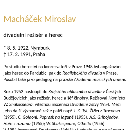
Macháček Miroslav
divadelní režisér a herec
* 8. 5. 1922, Nymburk
† 17. 2. 1991, Praha
Po studiu herectví na konzervatoři v Praze 1948 byl angažován
jako herec do Pardubic, pak do
Realistického divadla
v Praze.
Působil také jako pedagog na pražské
Akademii múzických umění
.
Roku 1952 nastoupil do
Krajského oblastního divadla
v Českých
Budějovicích jako režisér, herec a šéf činohry. Režíroval
Hamleta
W. Shakespeara
, vítěznou inscenaci
Divadelní žatvy
1954. Mezi
jeho další významné režie patří např.
J. K. Tyl, Žižka z Trocnova
(1955);
C. Goldoni, Poprask na laguně
(1955);
A.S. Gribojedov,
Hoře z rozumu
(1955);
W. Shakespeare, Othello
(1956).