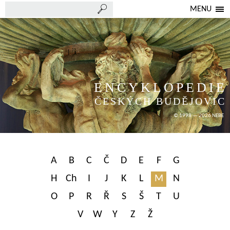
MENU
ENCYKLOPEDIE
ČESKÝCH BUDĚJOVIC
© 1998 — 2026 NEBE
A
B
C
Č
D
E
F
G
H
Ch
I
J
K
L
M
N
O
P
R
Ř
S
Š
T
U
V
W
Y
Z
Ž