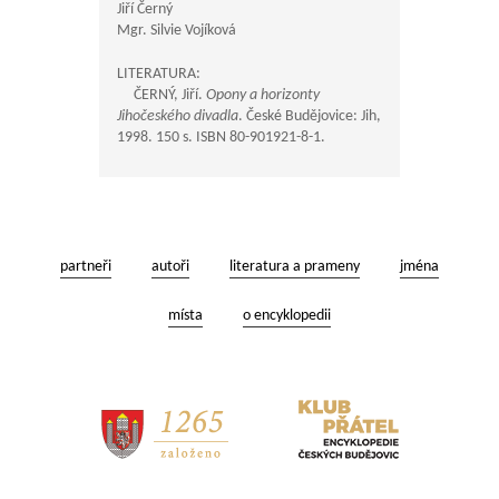
Jiří Černý
Mgr. Silvie Vojíková
LITERATURA:
ČERNÝ, Jiří.
Opony a horizonty
Jihočeského divadla
. České Budějovice: Jih,
1998. 150 s. ISBN 80-901921-8-1.
partneři
autoři
literatura a prameny
jména
místa
o encyklopedii