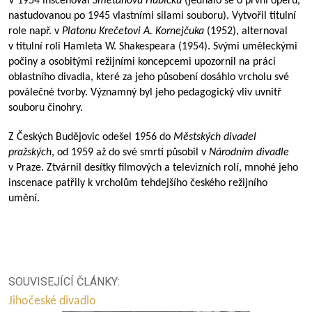
V 1954 inscenoval
Smetanovu
Hubičku
(jednalo se o první operu,
nastudovanou po 1945 vlastními silami souboru). Vytvořil titulní
role např. v
Platonu Krečetovi A. Kornejčuka
(1952), alternoval
v titulní roli Hamleta W. Shakespeara (1954). Svými uměleckými
počiny a osobitými režijními koncepcemi upozornil na práci
oblastního divadla, které za jeho působení dosáhlo vrcholu své
poválečné tvorby. Významný byl jeho pedagogický vliv uvnitř
souboru činohry.
Z Českých Budějovic odešel 1956 do
Městských divadel
pražských
, od 1959 až do své smrti působil v
Národním divadle
v Praze. Ztvárnil desítky filmových a televizních rolí, mnohé jeho
inscenace patřily k vrcholům tehdejšího českého režijního
umění.
SOUVISEJÍCÍ ČLÁNKY:
Jihočeské divadlo