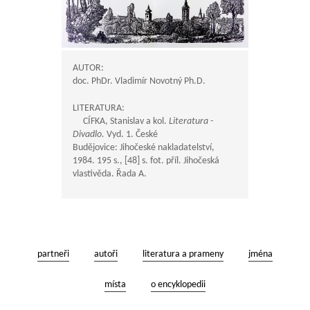
AUTOR:
doc. PhDr. Vladimír Novotný Ph.D.
LITERATURA:
CÍFKA, Stanislav a kol.
Literatura -
Divadlo.
Vyd. 1. České
Budějovice: Jihočeské nakladatelství,
1984. 195 s., [48] s. fot. příl. Jihočeská
vlastivěda. Řada A.
partneři
autoři
literatura a prameny
jména
místa
o encyklopedii