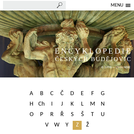
MENU
ENCYKLOPEDIE
ČESKÝCH BUDĚJOVIC
© 1998 — 2026 NEBE
A
B
C
Č
D
E
F
G
H
Ch
I
J
K
L
M
N
O
P
R
Ř
S
Š
T
U
V
W
Y
Z
Ž