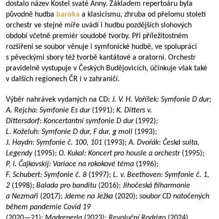
dostalo název Kostel svaté Anny. Základem repertoáru byla
původně hudba
baroka
a klasicismu, zhruba od přelomu století
orchestr ve stejné míře uvádí i hudbu pozdějších slohových
období včetně premiér soudobé tvorby. Při příležitostném
rozšíření se soubor věnuje i symfonické hudbě, ve spolupráci
s pěveckými sbory též tvorbě kantátové a oratorní. Orchestr
pravidelně vystupuje v Českých Budějovicích, účinkuje však také
v dalších regionech ČR i v zahraničí.
Výběr nahrávek vydaných na CD:
J. V. H. Voříšek: Symfonie D dur
;
A. Rejcha: Symfonie Es dur
(1991);
K. Ditters v.
Dittersdorf
:
Koncertantní symfonie D dur
(1992);
L. Koželuh
:
Symfonie D dur, F dur, g moll
(1993);
J. Haydn
:
Symfonie č. 100, 101
(1993);
A. Dvořák
:
Česká suita,
Legendy
(1995);
O. Kukal: Koncert pro housle a orchestr
(1995);
P. I. Čajkovskij: Variace na rokokové téma
(1996);
F. Schubert: Symfonie č. 8
(1997);
L. v. Beethoven: Symfonie č. 1,
2
(1998);
Balada pro banditu
(2016);
Jihočeská filharmonie
a Nezmaři
(2017);
Jdeme na Ježka
(2020);
soubor CD natočených
během pandemie Covid 19
(
2020—21
);
Madreperla
(2023);
Revoluční Rodrigo
(2024).