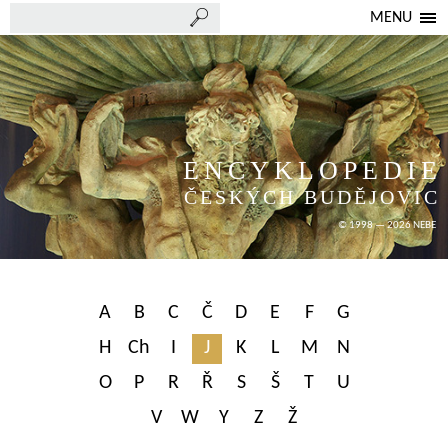
MENU
ENCYKLOPEDIE
ČESKÝCH BUDĚJOVIC
© 1998 — 2026 NEBE
A
B
C
Č
D
E
F
G
H
Ch
I
J
K
L
M
N
O
P
R
Ř
S
Š
T
U
V
W
Y
Z
Ž