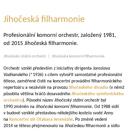
Jihočeská filharmonie
Profesionální komorní orchestr, založený 1981,
od 2015 Jihočeská filharmonie.
Jihočeský státní orchestr | Jihočeská komorní filharmonie
Orchestr vznikl především z iniciativy dirigenta
Jaroslava
Vodňanského
(*1936) s cílem vytvořit samostatné profesionální
těleso, zaměřené čistě na koncertní provádění filharmonického
repertoáru a nezávislé na provozu
Jihočeského divadla
(v němž
působila většina hráčů dosavadního
Jihočeského symfonického
orchestru
). Původní název
Jihočeský státní orchestr
byl
1990 změněn na
Jihočeská komorní filharmonie
. Od 1988 sídlí
v budově vzniklé přestavbou někdejšího
kostela svaté Anny
na
Koncertní síň Otakara Jeremiáše
. Po změně vedení
2014 se těleso přejmenovalo na Jihočeskou filharmonii a sídlo