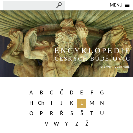
MENU
ENCYKLOPEDIE
ČESKÝCH BUDĚJOVIC
© 1998 — 2026 NEBE
A
B
C
Č
D
E
F
G
H
Ch
I
J
K
L
M
N
O
P
R
Ř
S
Š
T
U
V
W
Y
Z
Ž