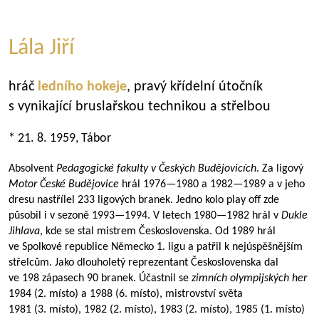
Lála Jiří
hráč
ledního hokeje
, pravý křídelní útočník
s vynikající bruslařskou technikou a střelbou
* 21. 8. 1959, Tábor
Absolvent
Pedagogické fakulty v Českých Budějovicích
. Za ligový
Motor České Budějovice
hrál
1976—1980
a
1982—1989
a v jeho
dresu nastřílel 233 ligových branek. Jedno kolo play off zde
působil i v sezoně
1993—1994
. V letech
1980—1982
hrál v
Dukle
Jihlava
, kde se stal mistrem Československa. Od 1989 hrál
ve Spolkové republice Německo 1. ligu a patřil k nejúspěšnějším
střelcům. Jako dlouholetý reprezentant Československa dal
ve 198 zápasech 90 branek. Účastnil se
zimních olympijských her
1984 (2. místo) a 1988 (6. místo), mistrovství světa
1981 (3. místo), 1982 (2. místo), 1983 (2. místo), 1985 (1. místo)