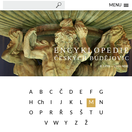
MENU
ENCYKLOPEDIE
ČESKÝCH BUDĚJOVIC
© 1998 — 2026 NEBE
A
B
C
Č
D
E
F
G
H
Ch
I
J
K
L
M
N
O
P
R
Ř
S
Š
T
U
V
W
Y
Z
Ž