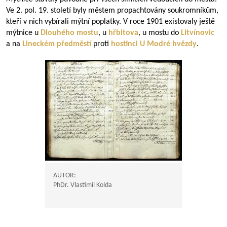
Ve 2. pol. 19. století byly městem propachtovány soukromníkům,
kteří v nich vybírali mýtní poplatky. V roce 1901 existovaly ještě
mýtnice u
Dlouhého mostu
, u
hřbitova
, u mostu do
Litvínovic
a na
Lineckém předměstí
proti
hostinci
U Modré hvězdy
.
AUTOR:
PhDr. Vlastimil Kolda