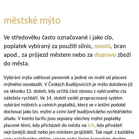
městské mýto
Ve středověku často označované i jako clo,
poplatek vybíraný za použití silnic,
mostů
, bran
apod., za průjezd městem nebo za
dopravu
zboží
do města.
Vybírání mýta uděloval panovník a jedině on mohl od placení
mýtného osvobodit. V Českých Budějovicích je mýto doloženo již
na sklonku 13. století, kdy určitá část výnosu z vybíraného cla
náležela rychtáři. Ve 14. století vznikl propracovaný systém
vybírání mýtních a celních poplatků, který se v knižní podobě
dochoval jako tzv.
mýtní a celní tarif budějovického rychtářského
úřadu
. V tomto tarifu jsou sepsány všechny mýtní poplatky
placené těmi, kdo přicházeli do města na
trh
, kdo přiváželi
nejrůznější zboží nebo jen městem projížděli. Tak např. z každého