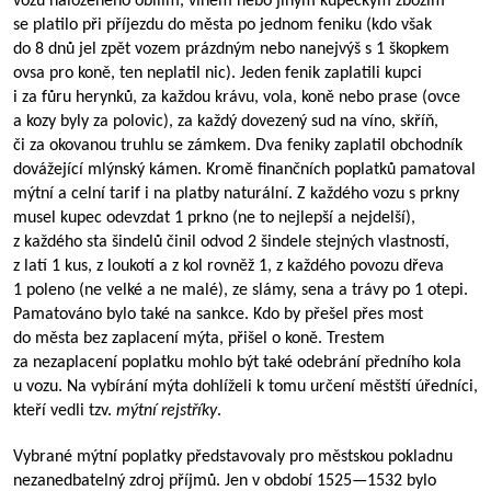
vozu naloženého obilím, vínem nebo jiným kupeckým zbožím
se platilo při příjezdu do města po jednom feniku (kdo však
do 8 dnů jel zpět vozem prázdným nebo nanejvýš s 1 škopkem
ovsa pro koně, ten neplatil nic). Jeden fenik zaplatili kupci
i za fůru herynků, za každou krávu, vola, koně nebo prase (ovce
a kozy byly za polovic), za každý dovezený sud na víno, skříň,
či za okovanou truhlu se zámkem. Dva feniky zaplatil obchodník
dovážející mlýnský kámen. Kromě finančních poplatků pamatoval
mýtní a celní tarif i na platby naturální. Z každého vozu s prkny
musel kupec odevzdat 1 prkno (ne to nejlepší a nejdelší),
z každého sta šindelů činil odvod 2 šindele stejných vlastností,
z latí 1 kus, z loukotí a z kol rovněž 1, z každého povozu dřeva
1 poleno (ne velké a ne malé), ze slámy, sena a trávy po 1 otepi.
Pamatováno bylo také na sankce. Kdo by přešel přes most
do města bez zaplacení mýta, přišel o koně. Trestem
za nezaplacení poplatku mohlo být také odebrání předního kola
u vozu. Na vybírání mýta dohlíželi k tomu určení městští úředníci,
kteří vedli tzv.
mýtní rejstříky
.
Vybrané mýtní poplatky představovaly pro městskou pokladnu
nezanedbatelný zdroj příjmů. Jen v období
1525—1532
bylo