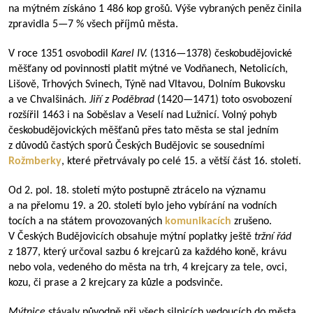
na mýtném získáno 1 486 kop grošů. Výše vybraných peněz činila
zpravidla
5—7
% všech příjmů města.
V roce 1351 osvobodil
Karel IV.
(
1316—1378
) českobudějovické
měšťany od povinnosti platit mýtné ve Vodňanech, Netolicích,
Lišově, Trhových Svinech, Týně nad Vltavou, Dolním Bukovsku
a ve Chvalšinách.
Jiří z Poděbrad
(
1420—1471
) toto osvobození
rozšířil 1463 i na Soběslav a Veselí nad Lužnicí. Volný pohyb
českobudějovických měšťanů přes tato města se stal jedním
z důvodů častých sporů Českých Budějovic se sousedními
Rožmberky
, které přetrvávaly po celé 15. a větší část 16. století.
Od 2. pol. 18. století mýto postupně ztrácelo na významu
a na přelomu 19. a 20. století bylo jeho vybírání na vodních
tocích a na státem provozovaných
komunikacích
zrušeno.
V Českých Budějovicích obsahuje mýtní poplatky ještě
tržní řád
z 1877, který určoval sazbu 6 krejcarů za každého koně, krávu
nebo vola, vedeného do města na trh, 4 krejcary za tele, ovci,
kozu, či prase a 2 krejcary za kůzle a podsvinče.
Mýtnice
stávaly původně při všech silnicích vedoucích do města.