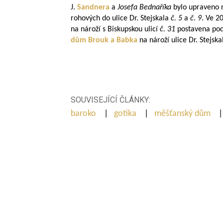
J.
Sandnera
a
Josefa Bednaříka
bylo upraveno 
rohových do ulice Dr. Stejskala
č. 5
a
č. 9
. Ve 2
na nároží s Biskupskou ulicí
č. 31
postavena po
dům
Brouk a Babka
na nároží ulice Dr. Stejska
SOUVISEJÍCÍ ČLÁNKY:
baroko
|
gotika
|
měšťanský dům
|