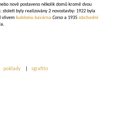
nebo nově postaveno několik domů kromě dvou
0. století byly realizovány 2 novostavby: 1922 byla
d vlivem
kubismu
kavárna
Corso
a 1935
obchodní
la.
poklady
|
sgrafito