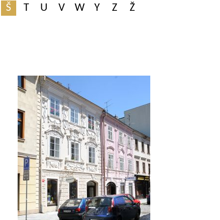
Š
T
U
V
W
Y
Z
Ž