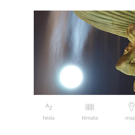
hesla
témata
map