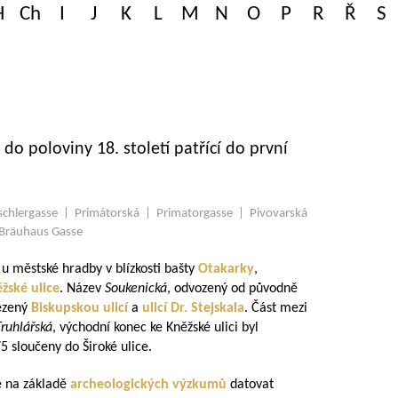
H
Ch
I
J
K
L
M
N
O
P
R
Ř
S
, do poloviny 18. století patřící do první
schlergasse | Primátorská | Primatorgasse | Pivovarská
Bräuhaus Gasse
 u městské hradby v blízkosti bašty
Otakarky
,
žské ulice
. Název
Soukenická
, odvozený od původně
mezený
Biskupskou ulicí
a
ulicí Dr. Stejskala
. Část mezi
Truhlářská
, východní konec ke Kněžské ulici byl
75 sloučeny do Široké ulice.
ze na základě
archeologických výzkumů
datovat