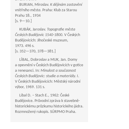
BURIAN, Miroslav.
K dějinám zastavění
vnitřního města
. Praha: Klub za Starou
Prahu 18., 1934
[s.
9—10
.]
KUBÁK, Jaroslav.
Topografie města
Českých Budějovic 1540-1800
. V Českých
Budějovicích: Jihočeské muzeum,
1973. 496 s.
[s.
352—370
,
378—381
.]
LÍBAL, Dobroslav a MUK, Jan. Domy
a opevnění v Českých Budějovicích v gotice
a renesanci. In:
Minulost a současnost
Českých Budějovic: studie a materiály. I
.
V Českých Budějovicích: Městský národní
výbor, 1969. 131 s.
Líbal D. – Stach E., 1962: České
Budějovice. Průvodní zpráva k stavebně-
historickému průzkumu historického jádra.
Rozmnožený rukopis. SÚRPMO Praha.