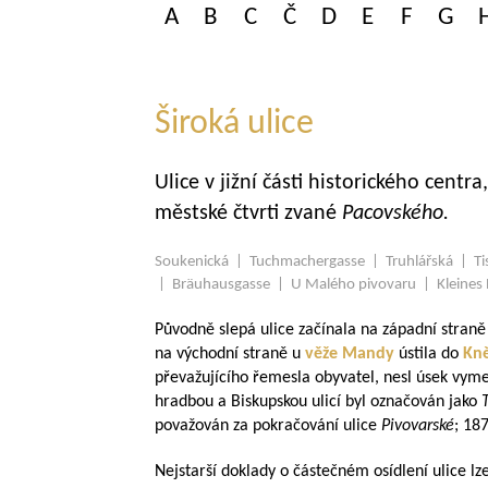
A
B
C
Č
D
E
F
G
Široká ulice
Ulice v jižní části historického centra
městské čtvrti zvané
Pacovského.
Soukenická | Tuchmachergasse | Truhlářská | Ti
| Bräuhausgasse | U Malého pivovaru | Kleines 
Původně slepá ulice začínala na západní straně
na východní straně u
věže
Mandy
ústila do
Kně
převažujícího řemesla obyvatel, nesl úsek vy
hradbou a Biskupskou ulicí byl označován jako
považován za pokračování ulice
Pivovarské
; 18
Nejstarší doklady o částečném osídlení ulice l