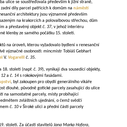
vba ulice se soustřeďovala především k jižní straně,
y zadní díly parcel patřících k domům na
náměstí
nesanční architektury jsou významné především
sazeným na krakorcích a polovalbovou střechou, dům
ím a přestavěný objekt
č. 37
, v jehož interiéru
ěné klenby ze samého počátku 15. století.
ektů na úroveň, kterou vyžadovalo bydlení v renesanční
 dvě význačné osobnosti: mincmistr Tobiáš Gebhart
el
V.
Vogarelli
č. 35
.
 18. století (např.
č. 39
), vynikají dva sousedící objekty,
. 12
a
č. 14
s rokokovými fasádami.
upství
, byl zakoupen pro obydlí generálního vikáře
ost dlouhé, původně gotické parcely zasahující do ulice
tí na samostatné parcely, místy probíhající
 předmětem zvláštních ujednání, o čemž svědčí
domem
č. 10
v Široké ulici a přední částí parcely
9. století. Za účasti stavitelů
Jana Marka Hofera
,