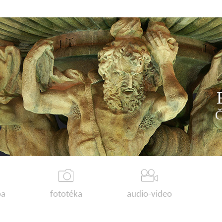
a
fototéka
audio-video