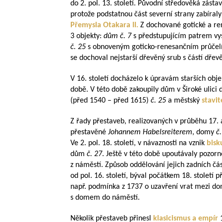
do 2. pol. 13. století. Původní středověká zásta
protože podstatnou část severní strany zabíral
Přemysla Otakara II.
Z dochované gotické a re
3 objekty:
dům č. 7
s předstupujícím patrem vy
č. 25
s obnoveným goticko-renesančním průčel
se dochoval nejstarší dřevěný srub s částí dřev
V 16. století docházelo k úpravám starších obj
době. V této době zakoupily dům v Široké ulici
(před 1540 – před 1615)
č. 25
a městský
stavit
Z řady přestaveb, realizovaných v průběhu 17. a
přestavěné
Johannem Habelsreiterem
, domy
č
Ve 2. pol. 18. století, v návaznosti na vznik
bisk
dům
č. 27
. Ještě v této době upoutávaly pozorn
z náměstí. Způsob oddělování jejich zadních čás
od pol. 16. století, býval počátkem 18. století
např. podmínka z 1737 o uzavření vrat mezi 
s domem do náměstí.
Několik přestaveb přinesl
klasicismus a empír
1