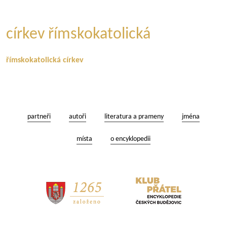
církev římskokatolická
římskokatolická církev
partneři
autoři
literatura a prameny
jména
místa
o encyklopedii