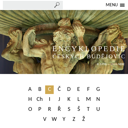
MENU
ENCYKLOPEDIE
ČESKÝCH BUDĚJOVIC
© 1998 — 2026 NEBE
A
B
C
Č
D
E
F
G
H
Ch
I
J
K
L
M
N
O
P
R
Ř
S
Š
T
U
V
W
Y
Z
Ž