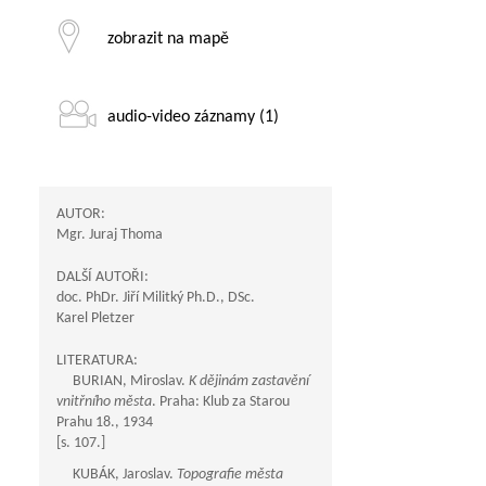
zobrazit na mapě
audio-video záznamy (1)
AUTOR:
Mgr. Juraj Thoma
DALŠÍ AUTOŘI:
doc. PhDr. Jiří Militký Ph.D., DSc.
Karel Pletzer
LITERATURA:
BURIAN, Miroslav.
K dějinám zastavění
vnitřního města
. Praha: Klub za Starou
Prahu 18., 1934
[s. 107.]
KUBÁK, Jaroslav.
Topografie města