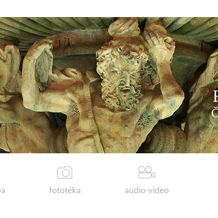
a
fototéka
audio-video