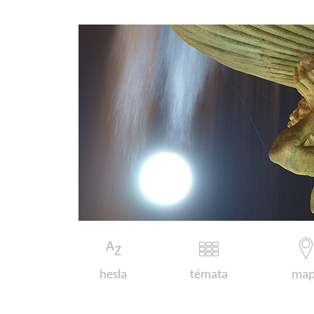
hesla
témata
map