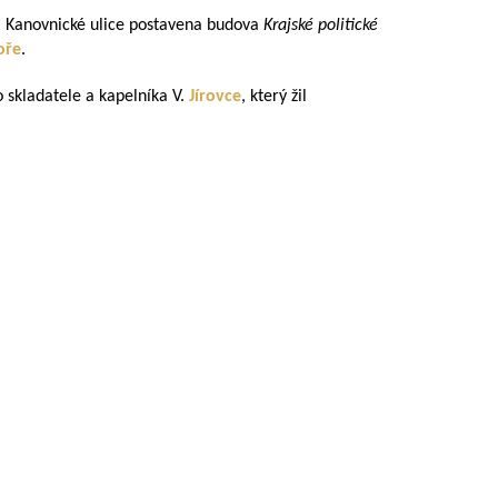
ci Kanovnické ulice postavena budova
Krajské politické
oře
.
 skladatele a kapelníka V.
Jírovce
, který žil