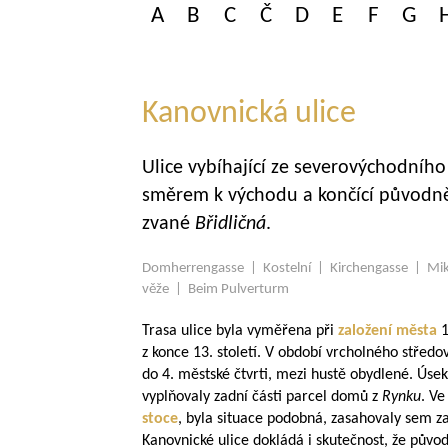
A
B
C
Č
D
E
F
G
Kanovnická ulice
Ulice vybíhající ze severovýchodníh
směrem k východu a končící původn
zvané
Břidličná
.
Domherrengasse | Kostelní | Kirchengasse | Mik
věže | Beim Pulverturm
Trasa ulice byla vyměřena při
založení města
1
z konce 13. století. V období vrcholného středo
do 4. městské čtvrti, mezi hustě obydlené. Ús
vyplňovaly zadní části parcel domů z
Rynku
. Ve
stoce
, byla situace podobná, zasahovaly sem za
Kanovnické ulice dokládá i skutečnost, že původ