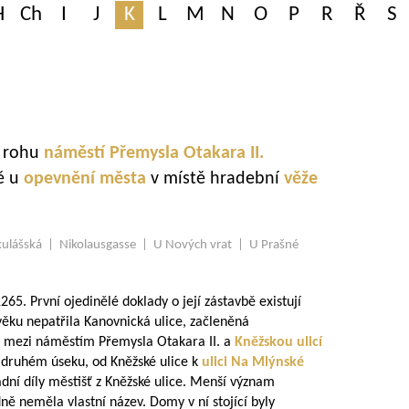
H
Ch
I
J
K
L
M
N
O
P
R
Ř
S
o rohu
náměstí Přemysla Otakara II.
ě u
opevnění města
v místě hradební
věže
ulášská | Nikolausgasse | U Nových vrat | U Prašné
265. První ojedinělé doklady o její zástavbě existují
věku nepatřila Kanovnická ulice, začleněná
ek mezi náměstím Přemysla Otakara II. a
Kněžskou ulicí
 druhém úseku, od Kněžské ulice k
ulici Na Mlýnské
dní díly městišť z Kněžské ulice. Menší význam
ně neměla vlastní název. Domy v ní stojící byly