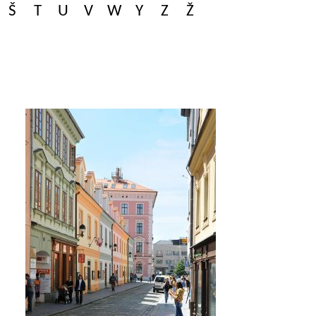
Š
T
U
V
W
Y
Z
Ž