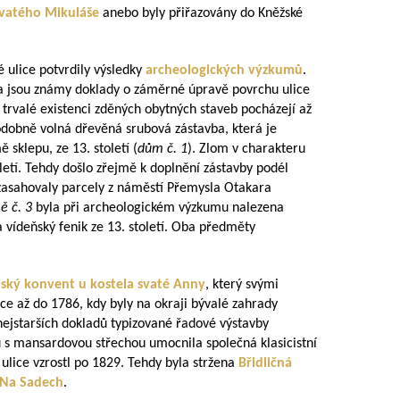
svatého Mikuláše
anebo byly přiřazovány do Kněžské
ulice potvrdily výsledky
archeologických výzkumů
.
ála jsou známy doklady o záměrné úpravě povrchu ulice
 o trvalé existenci zděných obytných staveb pocházejí až
odobně volná dřevěná srubová zástavba, která je
sklepu, ze 13. století (
dům č. 1
). Zlom v charakteru
oletí. Tehdy došlo zřejmě k doplnění zástavby podél
é zasahovaly parcely z náměstí Přemysla Otakara
ě č. 3
byla při archeologickém výzkumu nalezena
 vídeňský fenik ze 13. století. Oba předměty
ský konvent u kostela svaté Anny
, který svými
ce až do 1786, kdy byly na okraji bývalé zahrady
nejstarších dokladů typizované řadové výstavby
 s mansardovou střechou umocnila společná klasicistní
lice vzrostl po 1829. Tehdy byla stržena
Břidličná
Na Sadech
.