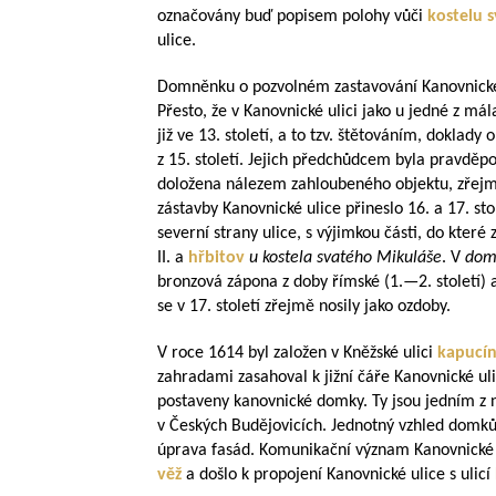
označovány buď popisem polohy vůči
kostelu 
ulice.
Domněnku o pozvolném zastavování Kanovnické 
Přesto, že v Kanovnické ulici jako u jedné z m
již ve 13. století, a to tzv. štětováním, doklady
z 15. století. Jejich předchůdcem byla pravděp
doložena nálezem zahloubeného objektu, zřejmě 
zástavby Kanovnické ulice přineslo 16. a 17. st
severní strany ulice, s výjimkou části, do kter
II. a
hřbitov
u kostela svatého Mikuláše
. V
dom
bronzová zápona z doby římské (1.—2. století) a
se v 17. století zřejmě nosily jako ozdoby.
V roce 1614 byl založen v Kněžské ulici
kapucín
zahradami zasahoval k jižní čáře Kanovnické uli
postaveny kanovnické domky. Ty jsou jedním z 
v Českých Budějovicích. Jednotný vzhled domků
úprava fasád. Komunikační význam Kanovnické u
věž
a došlo k propojení Kanovnické ulice s ulicí