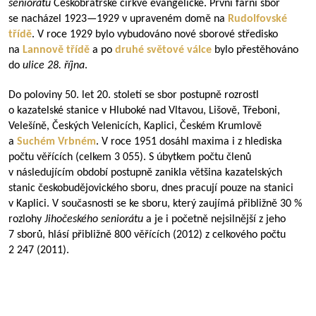
seniorátu
Českobratrské církve evangelické. První farní sbor
se nacházel
1923—1929
v upraveném domě na
Rudolfovské
třídě
. V roce 1929 bylo vybudováno nové sborové středisko
na
Lannově třídě
a po
druhé světové
válce
bylo přestěhováno
do
ulice 28. října
.
Do poloviny 50. let 20. století se sbor postupně rozrostl
o kazatelské stanice v Hluboké nad Vltavou, Lišově, Třeboni,
Velešíně, Českých Velenicích, Kaplici, Českém Krumlově
a
Suchém Vrbném
. V roce 1951 dosáhl maxima i z hlediska
počtu věřících (celkem 3 055). S úbytkem počtu členů
v následujícím období postupně zanikla většina kazatelských
stanic českobudějovického sboru, dnes pracují pouze na stanici
v Kaplici. V současnosti se ke sboru, který zaujímá přibližně 30 %
rozlohy
Jihočeského seniorátu
a je i početně nejsilnější z jeho
7 sborů, hlásí přibližně 800 věřících (2012) z celkového počtu
2 247 (2011).