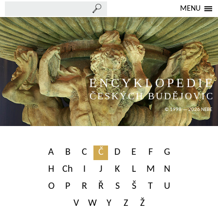
MENU
ENCYKLOPEDIE
ČESKÝCH BUDĚJOVIC
© 1998 — 2026 NEBE
A
B
C
Č
D
E
F
G
H
Ch
I
J
K
L
M
N
O
P
R
Ř
S
Š
T
U
V
W
Y
Z
Ž