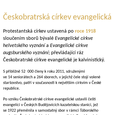
Českobratrská církev evangelická
Protestantská církev ustavená po
roce 1918
sloučením sborů bývalé
Evangelické církve
helvetského vyznání
a
Evangelické církve
augsburského vyznání
; převládající ráz
Českobratrské církve evangelické je kalvinistický.
S přibližně 52 000 členy k roku 2011, sdruženými
ve 14 seniorátech a 264 sborech, v jejichž čele stojí volené
staršovstvo, patří v současnosti k největším církvím v České
republice.
Po vzniku Českobratrské církve evangelické ustavili čeští
evangelíci v Českých Budějovicích kazatelskou stanici, jež
se 1922 přeměnila v samostatný sbor v rámci
Táborského