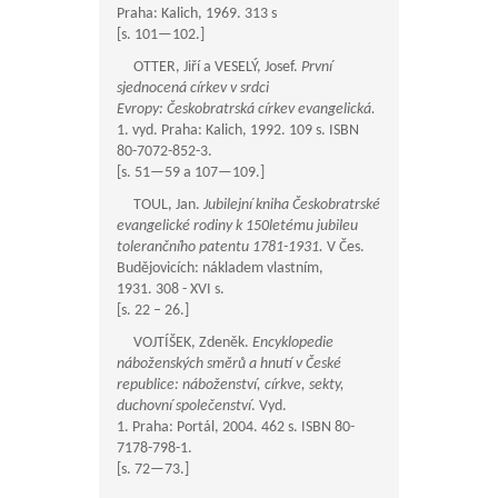
Praha: Kalich, 1969. 313 s
[s.
101—102
.]
OTTER, Jiří a VESELÝ, Josef.
První
sjednocená církev v srdci
Evropy: Českobratrská církev evangelická.
1. vyd. Praha: Kalich, 1992. 109 s. ISBN
80-7072-852-3.
[s.
51—59
a
107—109
.]
TOUL, Jan.
Jubilejní kniha Českobratrské
evangelické rodiny k 150letému jubileu
tolerančního patentu 1781-1931.
V Čes.
Budějovicích: nákladem vlastním,
1931. 308 - XVI s.
[s. 22 – 26.]
VOJTÍŠEK, Zdeněk.
Encyklopedie
náboženských směrů a hnutí v České
republice: náboženství, církve, sekty,
duchovní společenství
. Vyd.
1. Praha: Portál, 2004. 462 s. ISBN 80-
7178-798-1.
[s.
72—73
.]