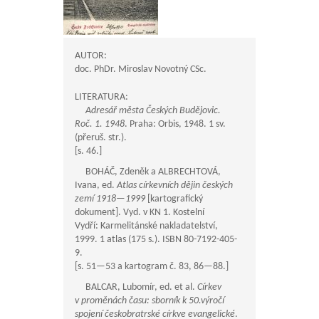
AUTOR:
doc. PhDr. Miroslav Novotný CSc.
LITERATURA:
Adresář města Českých Budějovic.
Roč. 1. 1948
. Praha: Orbis, 1948. 1 sv.
(přeruš. str.).
[s. 46.]
BOHÁČ, Zdeněk a ALBRECHTOVÁ,
Ivana, ed.
Atlas církevních dějin českých
zemí
1918—1999
[kartografický
dokument]. Vyd. v KN 1. Kostelní
Vydří: Karmelitánské nakladatelství,
1999. 1 atlas (175 s.). ISBN 80-7192-405-
9.
[s.
51—53
a kartogram č. 83,
86—88
.]
BALCAR, Lubomír, ed. et al.
Církev
v proměnách času: sborník k 50.výročí
spojení českobratrské církve evangelické
.