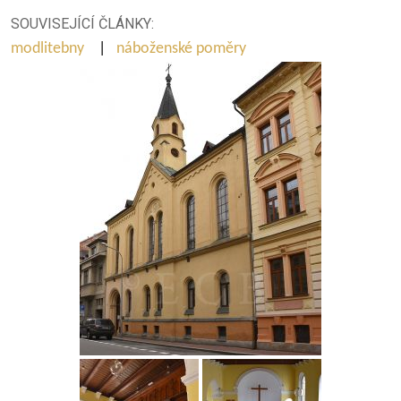
SOUVISEJÍCÍ ČLÁNKY:
modlitebny
|
náboženské poměry