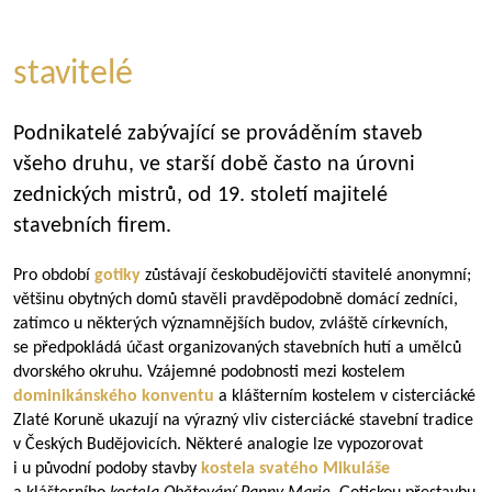
stavitelé
Podnikatelé zabývající se prováděním staveb
všeho druhu, ve starší době často na úrovni
zednických mistrů, od 19. století majitelé
stavebních firem.
Pro období
gotiky
zůstávají českobudějovičtí stavitelé anonymní;
většinu obytných domů stavěli pravděpodobně domácí zedníci,
zatímco u některých významnějších budov, zvláště církevních,
se předpokládá účast organizovaných stavebních hutí a umělců
dvorského okruhu. Vzájemné podobnosti mezi kostelem
dominikánského konventu
a klášterním kostelem v cisterciácké
Zlaté Koruně ukazují na výrazný vliv cisterciácké stavební tradice
v Českých Budějovicích. Některé analogie lze vypozorovat
i u původní podoby stavby
kostela svatého Mikuláše