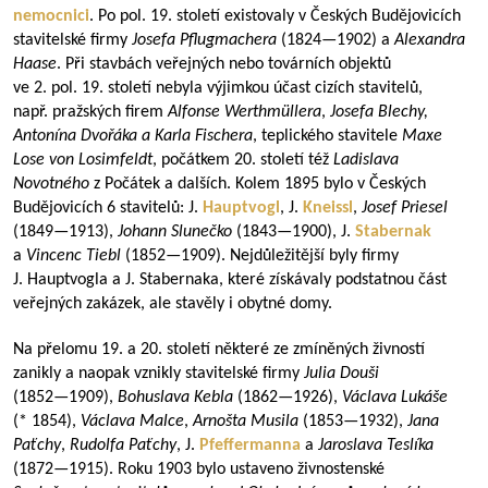
nemocnici
. Po pol. 19. století existovaly v Českých Budějovicích
stavitelské firmy
Josefa Pflugmachera
(
1824—1902
) a
Alexandra
Haase
. Při stavbách veřejných nebo továrních objektů
ve 2. pol. 19. století nebyla výjimkou účast cizích stavitelů,
např. pražských firem
Alfonse Werthmüllera
,
Josefa Blechy,
Antonína Dvořáka a Karla Fischera
, teplického stavitele
Maxe
Lose von Losimfeldt
, počátkem 20. století též
Ladislava
Novotného
z Počátek a dalších. Kolem 1895 bylo v Českých
Budějovicích 6 stavitelů: J.
Hauptvogl
, J.
Kneissl
,
Josef Priesel
(
1849—1913
),
Johann Slunečko
(
1843—1900
), J.
Stabernak
a
Vincenc Tiebl
(
1852—1909
). Nejdůležitější byly firmy
J. Hauptvogla a J. Stabernaka, které získávaly podstatnou část
veřejných zakázek, ale stavěly i obytné domy.
Na přelomu 19. a 20. století některé ze zmíněných živností
zanikly a naopak vznikly stavitelské firmy
Julia Douši
(
1852—1909
),
Bohuslava Kebla
(
1862—1926
),
Václava Lukáše
(* 1854),
Václava Malce
,
Arnošta Musila
(
1853—1932
),
Jana
Paťchy
,
Rudolfa Paťchy
, J.
Pfeffermanna
a
Jaroslava Teslíka
(
1872—1915
). Roku 1903 bylo ustaveno živnostenské