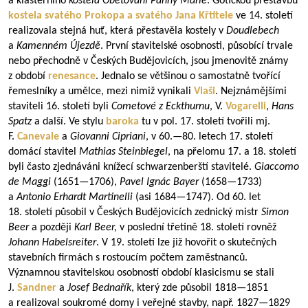
a klášterního
kostela Obětování Panny Marie
. Gotickou přestavbu
kostela svatého Prokopa a svatého Jana Křtitele
ve 14. století
realizovala stejná huť, která přestavěla kostely v
Doudlebech
a
Kamenném Újezdě
. První stavitelské osobnosti, působící trvale
nebo přechodně v Českých Budějovicích, jsou jmenovitě známy
z období
renesance
. Jednalo se většinou o samostatně tvořící
řemeslníky a umělce, mezi nimiž vynikali
Vlaši
. Nejznámějšími
staviteli 16. století byli
Cometové z Eckthurnu
, V.
Vogarelli
,
Hans
Spatz
a další. Ve stylu
baroka
tu v pol. 17. století tvořili mj.
F.
Canevale
a
Giovanni Cipriani
, v 60.—80. letech 17. století
domácí stavitel
Mathias Steinbiegel
, na přelomu 17. a 18. století
byli často zjednáváni knížecí schwarzenberští stavitelé.
Giaccomo
de Maggi
(
1651—1706
),
Pavel Ignác Bayer
(
1658—1733
)
a
Antonio Erhardt Martinelli
(asi
1684—1747
). Od 60. let
18. století působil v Českých Budějovicích zednický mistr
Simon
Beer
a později
Karl Beer,
v poslední třetině 18. století rovněž
Johann Habelsreiter
. V 19. století lze již hovořit o skutečných
stavebních firmách s rostoucím počtem zaměstnanců.
Významnou stavitelskou osobností období klasicismu se stali
J.
Sandner
a
Josef Bednařík
, který zde působil
1818—1851
a realizoval soukromé domy i veřejné stavby, např.
1827—1829