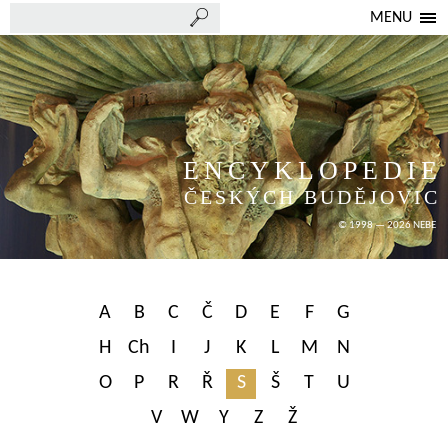
MENU
ENCYKLOPEDIE
ČESKÝCH BUDĚJOVIC
© 1998 — 2026 NEBE
A
B
C
Č
D
E
F
G
H
Ch
I
J
K
L
M
N
O
P
R
Ř
S
Š
T
U
V
W
Y
Z
Ž