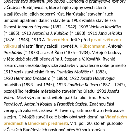
Společenstvo stavitelů pro obvod Obchodní a průmyslové komory
v Českých Budějovicích
, které hájilo zájmy svých členů
a zajišťovalo jejich odborný růst. Narůstající stavební ruch
umožnil uplatnění dalších stavitelů: 1908 vznikla stavitelská
živnost
Johanna Stepana
(
1882—1942
), 1909
Václava Kováříka
(* 1885), 1910
Antonína J. Kubíčka
(* 1883), 1911
Jana Jeřábka
(
1876—1948
), 1913 A.
Teverného
.
Ještě před
první světovou
válkou
si vlastní firmy založili rovněž A.
Hübschmann
,
Antonín
Procházka
(* 1873) a
Josef Říha
(
1875—1934
). Veřejné budovy
v této době stavěli především J. Stepan a V. Kovářík. Rychlé
rozšiřování českobudějovické zástavby v poválečné době přineslo
1919 vznik stavitelské firmy
Františka Mojžíše
(* 1883),
1920
Hermana Drösslera
(* 1886), 1922
Josefa Hauptvogla
mladšího (1893—asi 1945), 1923
Jindřicha Kellera
(
1887—1942
),
pozdějšího ředitele městského stavebního úřadu, 1931
Josefa
Vobra
. Mezi významné stavitele patřila také firma
Bratři
Petrášové
,
Antonín Koukol
a
František Stašek
. Značnou část
veřejných zakázek získával A. Teverný, zatímco Bratři Petrášové
a zejm. F. Mojžíš stavěli celé bloky obytných domů na
Vídeňském
předměstí
a
Lineckém předměstí
. V 1. pol. 20. století působilo
v Českých Budějovicích postupně přes 50 soukromých