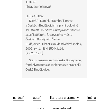
AUTOR:
PhDr. Daniel Kovář
LITERATURA:
KOVÁŘ, Daniel. Stavební činnost
v Českých Budějovicích v první polovině
19. století. In:
Staré Budějovice: Sborník
prací k dějinám královského města
Českých Budějovic.
České
Budějovice: Historicko-vlastivědný spolek,
2005. sv. 1. ISSN 1804-3186.
[s.
82—123
.]
Státní okresní archiv České Budějovice,
fond Živnostenské společenstvo stavitelů
České Budějovice.
partneři
autoři
literatura a prameny
jména
místa
o encyklopedii