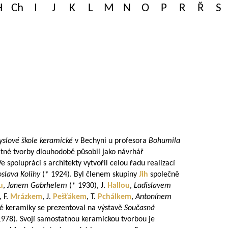
H
Ch
I
J
K
L
M
N
O
P
R
Ř
S
yslové škole keramické
v Bechyni u profesora
Bohumila
tné tvorby dlouhodobě působil jako návrhář
Ve spolupráci s architekty vytvořil celou řadu realizací
oslava Kolihy
(* 1924). Byl členem skupiny
Jih
společně
u
,
Janem Gabrhelem
(* 1930), J.
Hallou
,
Ladislavem
, F.
Mrázkem
, J.
Pešťákem
, T.
Pchálkem
,
Antonínem
né keramiky se prezentoval na výstavě
Současná
1978). Svojí samostatnou keramickou tvorbou je