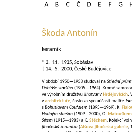
A
B
C
Č
D
E
F
G
Škoda Antonín
keramik
* 3. 11. 1935, Soběslav
† 14. 5. 2000, České Budějovice
V období
1950—1953
studoval na
Střední prům
Dobiáše
staršího
(
1905—1964
)
. Kromě samosta
ve výrobním družstvu
Jihotvar
v
Hrdějovicích
. 
v
architektuře
, často za spoluúčasti malíře
Jar
s
Bohuslavem Coufalem
(
1895—1969
), K.
Fialo
Hodným
starším
(
1909—2000
), O.
Matouškem
Šítem
(
1915—1983
) a K.
Štěchem
. Kolekcí vol
jihočeská keramika
(
Alšova jihočeská galerie
, 