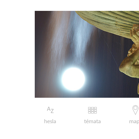
hesla
témata
map