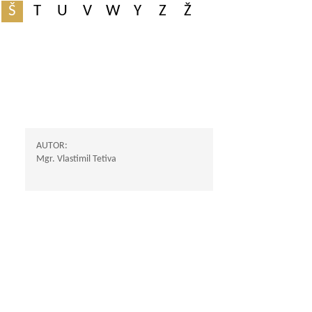
Š
T
U
V
W
Y
Z
Ž
AUTOR:
Mgr. Vlastimil Tetiva