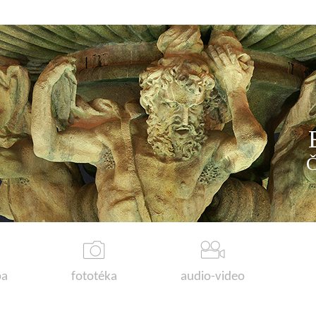
a
fototéka
audio-video