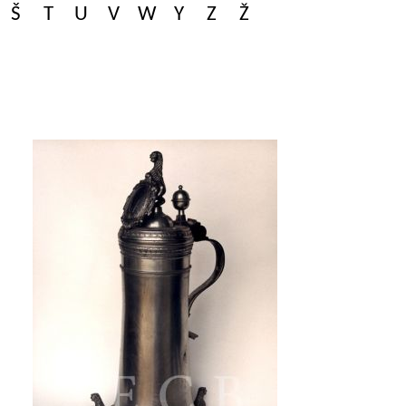
Š
T
U
V
W
Y
Z
Ž