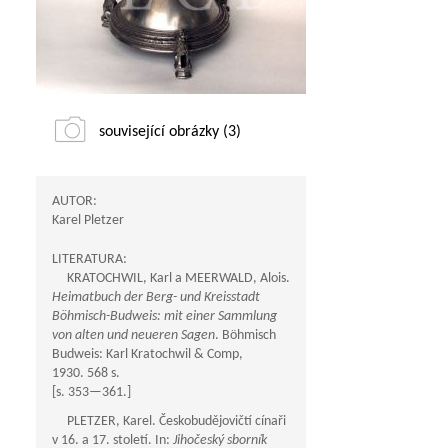
související obrázky (3)
AUTOR:
Karel Pletzer
LITERATURA:
KRATOCHWIL, Karl a MEERWALD, Alois.
Heimatbuch der Berg- und Kreisstadt
Böhmisch-Budweis: mit einer Sammlung
von alten und neueren Sagen
. Böhmisch
Budweis: Karl Kratochwil & Comp,
1930. 568 s.
[s.
353—361
.]
PLETZER, Karel. Českobudějovičtí cínaři
v 16. a 17. století. In:
Jihočeský sborník