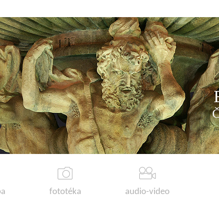
a
fototéka
audio-video