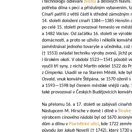
i technologii odlévání
zvonů
a dělových hlavní.
potřeba dílna s pecí a příslušným vybavením, 
Cínaři patřili z větší části k středně zámožný
14. století doloženi cínaři
1384—1385
Henslin
po celé 15. století provozoval řemeslo ve měs
a 1482
Václav
. Od začátku 16. století se výro
domácností, a proto se uživilo i několik konvá
zaměstnával jednoho tovaryše a učedníka, což 
(† 1553) ovládal techniku výroby zvonů, jichž po
i širokém okolí. V období
1523—1541
působil v
vyučil tři syny, z nichž
Martin
odešel 1522 do Pr
z Cimperka
. Usadil se na Starém Městě, kde by
Osvald
, vnuk konváře Štěpána, se 1570 oženil 
a
1593—1598
byl členem městské vnější rady, 
také provozoval v Českých Budějovicích konvářsk
Na přelomu 16. a 17. století se zabývali cínař
Nástupcem M. Hirsche v domě i dílně v
Široké 
výrobcem cínového nádobí byl od 1670
Jeroný
dům a dílnu v
Piaristické ulici
, kde 1722 zemřel
původu
Jan Jakub Novelli
(† 1742), který 1730 v