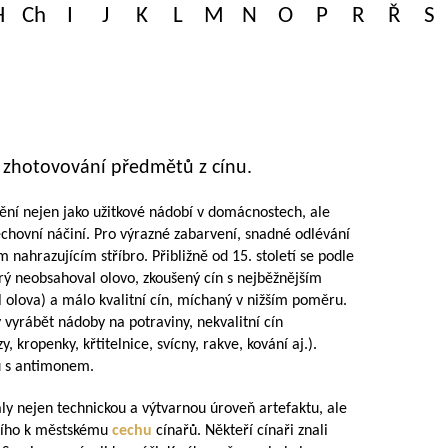
H
Ch
I
J
K
L
M
N
O
P
R
Ř
S
 zhotovování předmětů z cínu.
nění nejen jako užitkové nádobí v domácnostech, ale
echovní náčiní. Pro výrazné zabarvení, snadné odlévání
nahrazujícím stříbro. Přibližně od 15. století se podle
terý neobsahoval olovo, zkoušený cín s nejběžnějším
íl olova) a málo kvalitní cín, míchaný v nižším poměru.
vyrábět nádoby na potraviny, nekvalitní cín
kropenky, křtitelnice, svícny, rakve, kování aj.).
nu s antimonem.
aly nejen technickou a výtvarnou úroveň artefaktu, ale
ícího k městskému
cechu
cínařů. Někteří cínaři znali