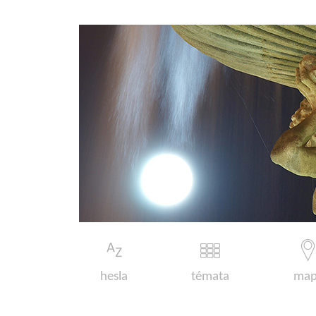
hesla
témata
map