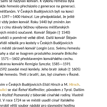
 Sami se nazývali konváři. K výkonu řemesla byla
takže řemeslo přecházelo z generace na generaci.
m měšťanům. V Českých Budějovicích byli na konci
a
1397—1400
Hainczl
. Lze předpokládat, že ještě
tě vždy jeden konvář. Roku 1440 byl zmíněn
Jan
bky z cínu stávaly běžnou výbavou měšťanských
řských mistrů současně. Konvář
Štěpán
(† 1540)
svědčí o poměrně velké dílně. Další konvář
Štěpán
řídil několik pro kostely v Českých Budějovicích
e městě zároveň konvář
Longin Less
. Svému řemeslu
ahy a stal se švagrem proslulého zvonaře
Brikcího
l
1571—1602
představeným konvářského cechu.
s dcerou konváře
Remigia Synczla
;
1585—1591
1592 zasedal mezi konšely. Jeho bratr
Jakub
(† 1605)
é řemeslo. Třetí z bratří,
Jan
, byl cínařem v Řezně.
stvím v Českých Budějovicích
Eliáš Hirsch
a M.
Hirsch
.
ulici
se stal
Řehoř Klaffmiller
, původem z Tyrol. Dalším
m Kryštof Poznanský
z táborské cínařské rodiny. Vlastnil
. V roce 1724 se ve městě usadil cínař italského
yrobil větší soubor nádobí pro slavnostní hostinu