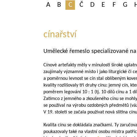
A
B
C
Č
D
E
F
G
cínařství
Umělecké řemeslo specializované na
Cínové artefakty měly v minulosti široké uplat
zaujímaly významné místo i jako liturgické či c
a poměrnou levnost se cín stal oblíbeným kovem 
kvality rozlišovaly tři druhy cínu: jemný cín, k
poměrem legování 10 : 1 (tj. 10 dílů cínu a 1 d
Zatímco z jemného a zkoušeného cínu se mohly 
se používal na výrobu ozdobných předmětů (vázy, 
V 19. století se začala používat nová slitina cí
Kvalita cínu se dokládala značkami. Ty zaručov
poukazovaly také na vlastní osobu mistra patř