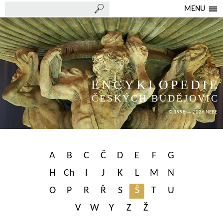
MENU
ENCYKLOPEDIE
ČESKÝCH BUDĚJOVIC
© 1998 — 2026 NEBE
A
B
C
Č
D
E
F
G
H
Ch
I
J
K
L
M
N
O
P
R
Ř
S
Š
T
U
V
W
Y
Z
Ž