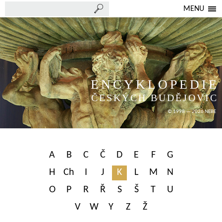
MENU
ENCYKLOPEDIE
ČESKÝCH BUDĚJOVIC
© 1998 — 2026 NEBE
A
B
C
Č
D
E
F
G
H
Ch
I
J
K
L
M
N
O
P
R
Ř
S
Š
T
U
V
W
Y
Z
Ž