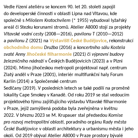
Vedle řízení ateliéru se koncem 90. let 20. století zapojil
do developerské činnosti v oblasti Lipna nad Vltavou, kde
společně s
Milošem Kratochvílem
(* 1955) vybudoval lyžařský
areál či Stezku korunami stromů. Atelier A8000 stojí za projekty
Vltavské vodní cesty
(
2008—2016
),
pavilonu T
(
2010—2012
)
a
pavilonu Z
(2021) na
Výstavišti České Budějovice
, rekonstrukcí
obchodního domu
Družba
(2016) a
koncertního sálu Kostela
svaté Anny
Jihočeské filharmonie
(2021) či
výpravní budovy
železničního nádraží
v Českých Budějovicích (2023) a v Plzni
(2024). Mimo jihočeskou metropoli projektoval např. centrum
Zlatý anděl v Praze (2001), interiér multifunkční haly Forum
Karlín (2014) a Společenské centrum
Sedlčany (2019). V posledních letech se také podílí na proměně
lokality Cape Smokey v Kanadě. Od roku 2019 se stal vedoucím
projektového týmu zajišťujícího výstavbu Vltavské filharmonie
v Praze, jejíž zamýšlená podoba byla zveřejněna v květnu
2022. V březnu 2023 se M. Krupauer stal předsedou
Komise
pro rozvoj metropolitní oblasti
, poradního orgánu
Rady města
České Budějovice
v oblasti architektury a urbanismu města i jeho
okolí. Od 2019 obýval Atelier A8000 v Praze prostory bývalé