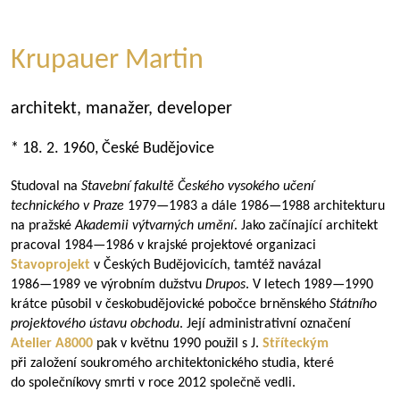
Krupauer Martin
architekt, manažer, developer
* 18. 2. 1960, České Budějovice
Studoval na
Stavební fakultě Českého vysokého učení
technického v Praze
1979—1983
a dále
1986—1988
architekturu
na pražské
Akademii výtvarných umění
. Jako začínající architekt
pracoval
1984—1986
v krajské projektové organizaci
Stavoprojekt
v Českých Budějovicích, tamtéž navázal
1986—1989
ve výrobním dužstvu
Drupos
. V letech
1989—1990
krátce působil v českobudějovické pobočce brněnského
Státního
projektového ústavu obchodu
. Její administrativní označení
Atelier A8000
pak v květnu 1990 použil s J.
Stříteckým
při založení soukromého architektonického studia, které
do společníkovy smrti v roce 2012 společně vedli.