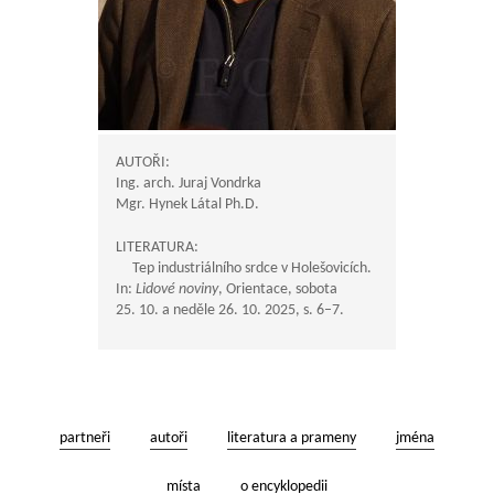
AUTOŘI:
Ing. arch. Juraj Vondrka
Mgr. Hynek Látal Ph.D.
LITERATURA:
Tep industriálního srdce v Holešovicích.
In:
Lidové noviny
, Orientace, sobota
25. 10. a neděle 26. 10. 2025, s. 6–7.
partneři
autoři
literatura a prameny
jména
místa
o encyklopedii