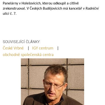
Panelárny v Holešovicích, kterou odkoupil a citlivě
zrekonstruoval. V Českých Budějovicích má kancelář v
Radniční
ulici
č. 7.
SOUVISEJÍCÍ ČLÁNKY:
České Vrbné
|
IGY centrum
|
obchodně společenská centra