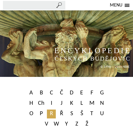
MENU
ENCYKLOPEDIE
ČESKÝCH BUDĚJOVIC
© 1998 — 2026 NEBE
A
B
C
Č
D
E
F
G
H
Ch
I
J
K
L
M
N
O
P
R
Ř
S
Š
T
U
V
W
Y
Z
Ž