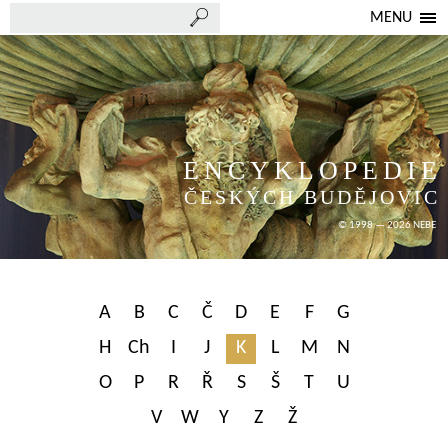
MENU
ENCYKLOPEDIE
ČESKÝCH BUDĚJOVIC
© 1998 — 2026 NEBE
A
B
C
Č
D
E
F
G
H
Ch
I
J
K
L
M
N
O
P
R
Ř
S
Š
T
U
V
W
Y
Z
Ž