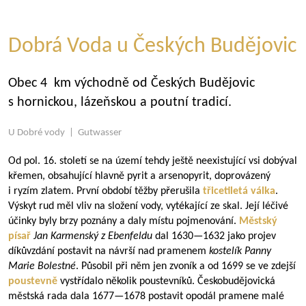
Dobrá Voda u Českých Budějovic
Obec 4 km východně od Českých Budějovic
s hornickou, lázeňskou a poutní tradicí.
U Dobré vody | Gutwasser
Od pol. 16. století se na území tehdy ještě neexistující vsi dobýval
křemen, obsahující hlavně pyrit a arsenopyrit, doprovázený
i ryzím zlatem. První období těžby přerušila
třicetiletá válka
.
Výskyt rud měl vliv na složení vody, vytékající ze skal. Její léčivé
účinky byly brzy poznány a daly místu pojmenování.
Městský
písař
Jan Karmenský z Ebenfeldu
dal
1630—1632
jako projev
díkůvzdání postavit na návrší nad pramenem
kostelík Panny
Marie Bolestné
. Působil při něm jen zvoník a od 1699 se ve zdejší
poustevně
vystřídalo několik poustevníků. Českobudějovická
městská rada dala
1677—1678
postavit opodál pramene malé