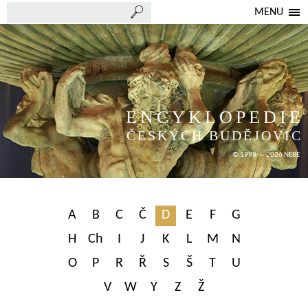
MENU
ENCYKLOPEDIE
ČESKÝCH BUDĚJOVIC
© 1998 — 2026 NEBE
A
B
C
Č
D
E
F
G
H
Ch
I
J
K
L
M
N
O
P
R
Ř
S
Š
T
U
V
W
Y
Z
Ž