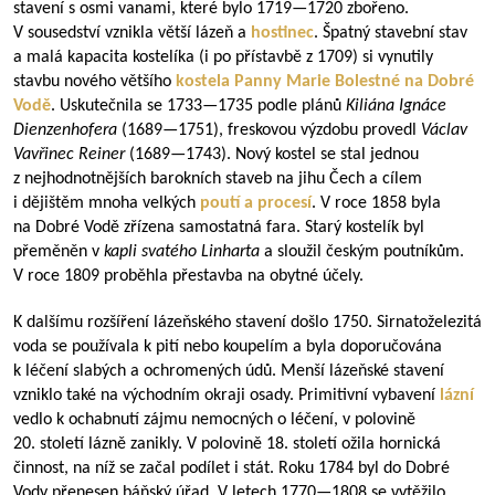
stavení s osmi vanami, které bylo
1719—1720
zbořeno.
V sousedství vznikla větší lázeň a
hostinec
. Špatný stavební stav
a malá kapacita kostelíka (i po přístavbě z 1709) si vynutily
stavbu nového většího
kostela Panny Marie Bolestné na Dobré
Vodě
. Uskutečnila se
1733—1735
podle plánů
Kiliána Ignáce
Dienzenhofera
(
1689—1751
), freskovou výzdobu provedl
Václav
Vavřinec Reiner
(
1689—1743
). Nový kostel se stal jednou
z nejhodnotnějších barokních staveb na jihu Čech a cílem
i dějištěm mnoha velkých
poutí
a procesí
. V roce 1858 byla
na Dobré Vodě zřízena samostatná fara. Starý kostelík byl
přeměněn v
kapli svatého Linharta
a sloužil českým poutníkům.
V roce 1809 proběhla přestavba na obytné účely.
K dalšímu rozšíření lázeňského stavení došlo 1750. Sirnatoželezitá
voda se používala k pití nebo koupelím a byla doporučována
k léčení slabých a ochromených údů. Menší lázeňské stavení
vzniklo také na východním okraji osady. Primitivní vybavení
lázní
vedlo k ochabnutí zájmu nemocných o léčení, v polovině
20. století lázně zanikly. V polovině 18. století ožila hornická
činnost, na níž se začal podílet i stát. Roku 1784 byl do Dobré
Vody přenesen báňský úřad. V letech
1770—1808
se vytěžilo