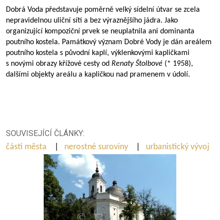
Dobrá Voda představuje poměrně velký sídelní útvar se zcela
nepravidelnou uliční sítí a bez výraznějšího jádra. Jako
organizující kompoziční prvek se neuplatnila ani dominanta
poutního kostela. Památkový význam Dobré Vody je dán areálem
poutního kostela s původní kaplí, výklenkovými kapličkami
s novými obrazy křížové cesty od
Renaty Štolbové
(* 1958),
dalšími objekty areálu a kapličkou nad pramenem v údolí.
SOUVISEJÍCÍ ČLÁNKY:
části města
|
nerostné suroviny
|
urbanistický vývoj