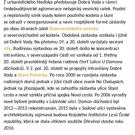
Z urbanistického hlediska představuje Dobrá Voda v rámci
českobudějovické aglomerace netypický vesnický celek. Pozdní
a neplánovitý vznik osady kolem poutního kostela a lázní
se odrazil v neorganizované a navíc rozptýlené formě zástavby
po obou stranách údolí
Dobrovodského potoka
a severovýchodně od kostela. Obdobná zástavba vznikala i jižně
od Dobré Vody. Na přelomu 19. a 20. století vyrůstaly secesní
vily
. Rodinnou výstavbou ve 20. století došlo ke koncentraci
intravilánu, v severozápadní části vsi vznikala od 1. třetiny
20. století pravidelněji řešená rodinná čtvrť (ulice
U Domova
důchodců
). V 2. pol. 20. století se propojily intravilány Dobré
Vody a
Staré Pohůrky
. Po roce 2000 se rozvíjela výstavba
rodinných domů jednak v jižní části obce zvané
Na Chalupách
,
jednak na jihozápadě, kde se zahustila zástavba ulice
Stará
cesta
a nově vznikla příčná spojka
Nová cesta
. Po 2006 vyrostly
nové bytové jednotky v
Lázeňské ulici
. Domov důchodců byl
2012—2013
rekonstruován, 2015 byla v
Sadové ulici
vystavěna
architektonicky zajímavá budova
Krajského ředitelství Lesů České
republiky,
která se stala vítězem soutěže
Dřevěná stavba roku
2016
.