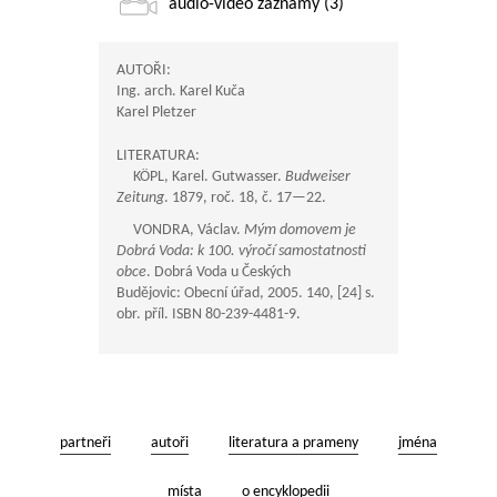
audio-video záznamy (3)
AUTOŘI:
Ing. arch. Karel Kuča
Karel Pletzer
LITERATURA:
KÖPL, Karel. Gutwasser.
Budweiser
Zeitung
. 1879, roč. 18, č.
17—22
.
VONDRA, Václav.
Mým domovem je
Dobrá Voda: k 100. výročí samostatnosti
obce
. Dobrá Voda u Českých
Budějovic: Obecní úřad, 2005. 140, [24] s.
obr. příl. ISBN 80-239-4481-9.
partneři
autoři
literatura a prameny
jména
místa
o encyklopedii