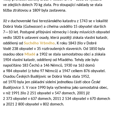
ve zdejších dolech 70 kg zlata. Pro stoupající náklady se stala
těžba ztrátovou a 1809 byla zastavena.
Již v duchovenské fasi tereziánského katastru z 1743 se v lokalitě
Dobrá Voda (
Gutwasser
) a cihelna uvádělo 15 obyvatel starších
7—10
let. Postupné přibývání německy i česky mluvících obyvatel
vedlo 1820 k ustavení osady, která později získala vlastní katastr,
oddělený od
Suchého Vrbného
. K roku 1843 žilo v Dobré
Vodě 238 obyvatel v 35 roztroušených staveních. Od 1850 byla
osadou obce
Mladé
a 1902 se stala samostatnou obcí a získala
1904 vlastní katastr, oddělený od Mladého. Tehdy zde bylo
napočítáno 183 Čechů a 146 Němců, 1930 na 163 domů
a 984 obyvatel (z toho 97 Němců) a 1947 celkem 876 obyvatel.
Osadou Českých Budějovic se Dobrá Voda stala 1952,
od 1970 byla jen základní sídelní jednotkou části obce
České
Budějovice 5
. V roce 1990 byla vyčleněna jako samostatná obec,
v níž 1991 žilo 2 251 obyvatel v 547 domech, 2001 již
2 373 obyvatel v 637 domech, 2011 2 534 obyvatel v 670 domech
a 2021 2 800 obyvatel v 802 domech.