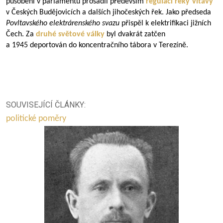
působení v parlamentu prosadil především
regulaci řeky
Vltavy
v Českých Budějovicích a dalších jihočeských řek. Jako předseda
Povltavského elektrárenského svazu
přispěl k elektrifikaci jižních
Čech. Za
druhé světové války
byl dvakrát zatčen
a 1945 deportován do koncentračního tábora v Terezíně.
SOUVISEJÍCÍ ČLÁNKY:
politické poměry