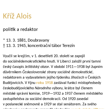
Kříž Alois
politik a redaktor
* 13. 3. 1881, Doubravany
† 13. 3. 1945, koncentrační tábor Terezín
Vyučil se krejčím, v 1. desetiletí 20. století se zapojil
do sociálnědemokratického hnutí. V Liberci založil první tamní
český časopis
Ještědský obzor
. V období
1911—1938
byl župním
důvěrníkem
Československé strany sociálně demokratické
,
redaktorem a vydavatelem jejího týdeníku
Jihočech
v Českých
Budějovicích. V říjnu
roku 1918
zastával funkci místopředsedy
českobudějovického
Národního výboru
, krátce byl členem
městské správní komise,
1919—1932
a 1937 členem městského
zastupitelstva za sociální demokracii. Od 1920 zasedal
v poslanecké sněmovně a 1929 se stal senátorem. Za svého