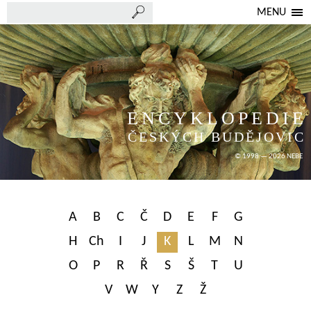
MENU
ENCYKLOPEDIE
ČESKÝCH BUDĚJOVIC
© 1998 — 2026 NEBE
A
B
C
Č
D
E
F
G
H
Ch
I
J
K
L
M
N
O
P
R
Ř
S
Š
T
U
V
W
Y
Z
Ž