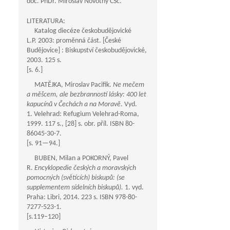
doc. PhDr. Miroslav Novotný CSc.
LITERATURA:
Katalog diecéze českobudějovické
L.P. 2003: proměnná část. [České
Budějovice] : Biskupství českobudějovické,
2003. 125 s.
[s. 6.]
MATĚJKA, Miroslav Pacifik.
Ne mečem
a měšcem, ale bezbranností lásky: 400 let
kapucínů v Čechách a na Moravě
. Vyd.
1. Velehrad: Refugium Velehrad-Roma,
1999. 117 s., [28] s. obr. příl. ISBN 80-
86045-30-7.
[s.
91—94
.]
BUBEN, Milan a POKORNÝ, Pavel
R.
Encyklopedie českých a moravských
pomocných (světících) biskupů: (se
supplementem sídelních biskupů).
1. vyd.
Praha: Libri, 2014. 223 s. ISBN 978-80-
7277-523-1.
[s.119–120]