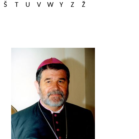
Š
T
U
V
W
Y
Z
Ž