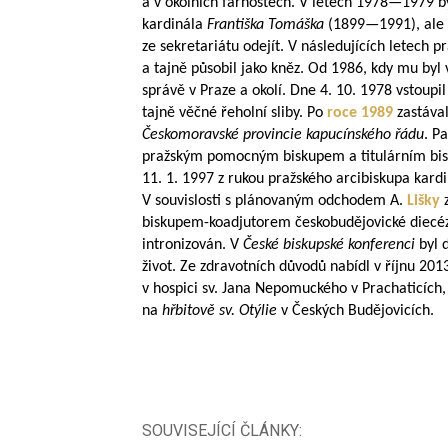
a v okolních farnostech. V letech
1978—1979
by
kardinála
Františka Tomáška
(
1899—1991
), al
ze sekretariátu odejít. V následujících letech pr
a tajně působil jako kněz. Od 1986, kdy mu byl 
správě v Praze a okolí. Dne 4. 10. 1978 vstoupil
tajně věčné řeholní sliby. Po
roce 1989
zastáva
Českomoravské provincie
kapucínského řádu
. P
pražským pomocným biskupem a titulárním bis
11. 1. 1997 z rukou pražského arcibiskupa kard
V souvislosti s plánovaným odchodem A.
Lišky
z
biskupem-koadjutorem českobudějovické diecéze. 
intronizován. V
České biskupské konferenci
byl 
život. Ze zdravotních důvodů nabídl v říjnu 2013
v hospici sv. Jana Nepomuckého v Prachaticích,
na
hřbitově sv. Otýlie
v Českých Budějovicích. ​
SOUVISEJÍCÍ ČLÁNKY: