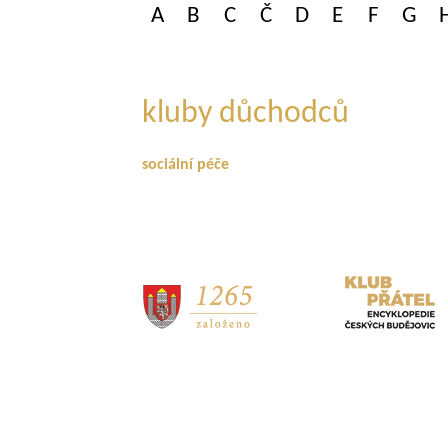
A
B
C
Č
D
E
F
G
kluby důchodců
sociální péče