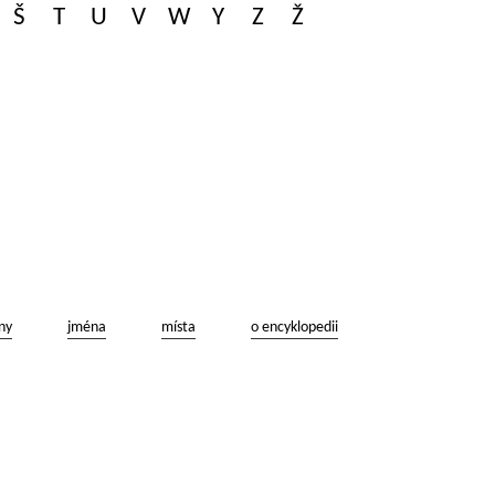
Š
T
U
V
W
Y
Z
Ž
ny
jména
místa
o encyklopedii