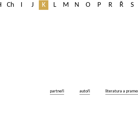
H
Ch
I
J
K
L
M
N
O
P
R
Ř
S
partneři
autoři
literatura a prame