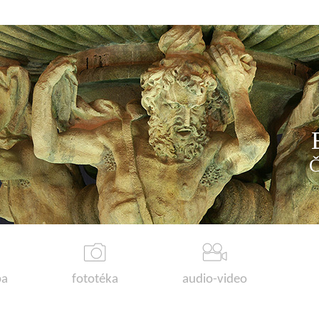
a
fototéka
audio-video