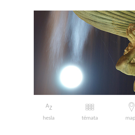
hesla
témata
map