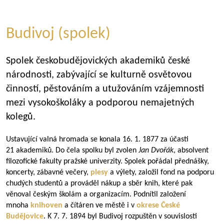
Budivoj (spolek)
Spolek českobudějovických akademiků české
národnosti, zabývající se kulturně osvětovou
činností, pěstováním a utužováním vzájemnosti
mezi vysokoškoláky a podporou nemajetných
kolegů.
Ustavující valná hromada se konala 16. 1. 1877 za účasti
21 akademiků. Do čela spolku byl zvolen
Jan Dvořák
, absolvent
filozofické fakulty pražské univerzity. Spolek pořádal přednášky,
koncerty, zábavné večery,
plesy
a výlety, založil fond na podporu
chudých studentů a prováděl nákup a sběr knih, které pak
věnoval českým školám a organizacím. Podnítil založení
mnoha
knihoven
a čítáren ve městě i v
okrese České
Budějovice
. K 7. 7. 1894 byl Budivoj rozpuštěn v souvislosti