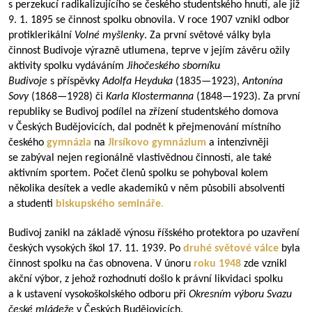
s perzekucí radikalizujícího se českého studentského hnutí, ale již
9. 1. 1895 se činnost spolku obnovila. V roce 1907 vznikl odbor
protiklerikální
Volné myšlenky
. Za první světové války byla
činnost Budivoje výrazně utlumena, teprve v jejím závěru ožily
aktivity spolku vydáváním
Jihočeského sborníku
Budivoje
s příspěvky
Adolfa Heyduka
(
1835—1923
),
Antonína
Sovy
(
1868—1928
) či
Karla Klostermanna
(
1848—1923
). Za první
republiky se Budivoj podílel na zřízení studentského domova
v Českých Budějovicích, dal podnět k přejmenování místního
českého
gymnázia
na
Jirsíkovo gymnázium
a intenzivněji
se zabýval nejen regionálně vlastivědnou činností, ale také
aktivním sportem. Počet členů spolku se pohyboval kolem
několika desítek a vedle akademiků v něm působili absolventi
a studenti
biskupského semináře
.
Budivoj zanikl na základě výnosu říšského protektora po uzavření
českých vysokých škol 17. 11. 1939. Po
druhé světové válce
byla
činnost spolku na čas obnovena. V únoru
roku 1948
zde vznikl
akční výbor, z jehož rozhodnutí došlo k právní likvidaci spolku
a k ustavení vysokoškolského odboru při
Okresním výboru Svazu
české mládeže
v Českých Budějovicích.