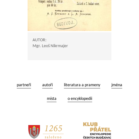
AUTOR:
Mgr. Leoš Nikrmajer
partneři
autoři
literatura a prameny
jména
místa
o encyklopedii