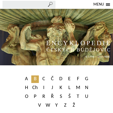
MENU
ENCYKLOPEDIE
ČESKÝCH BUDĚJOVIC
© 1998 — 2026 NEBE
A
B
C
Č
D
E
F
G
H
Ch
I
J
K
L
M
N
O
P
R
Ř
S
Š
T
U
V
W
Y
Z
Ž