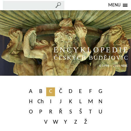
MENU
ENCYKLOPEDIE
ČESKÝCH BUDĚJOVIC
© 1998 — 2026 NEBE
A
B
C
Č
D
E
F
G
H
Ch
I
J
K
L
M
N
O
P
R
Ř
S
Š
T
U
V
W
Y
Z
Ž