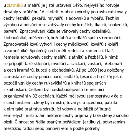
u
zlatníků
a malířů je jisté ustavení 1496. Nejvyššího rozvoje
dosáhly v průběhu 16. století. V oboru výroby potravin existovaly
cechy řezníků, pekařů, mlynářů, sladovníků a rybářů. Textilní
výrobou a odíváním se zabývaly cechy krejčích, tkalců, soukeníků,
barvířů. Zpracovávání kůže se věnovaly cechy kožešníků,
kloboučníků, měšečníků, koželuhů a sedlářů spolu s řemenáři.
Zpracovatelé kovů vytvořili cechy mědikovců, kovářů s koláři
a zámečníků. Společný cech měli zedníci a kameníci. Další
řemesla sdružovaly cechy malířů, zlatníků a řezbářů, k nimž
se připojili také sklenáři, mydláři a svíčkaři, voskaři, hřebenáři
a cech kramářů, kupců a obchodníků. Až po 1600 jsou doloženy
samostatné cechy punčochářů, sedlářů, tesařů a hrnčířů; ještě
později vznikly cechy rukavičkářů a knihařů spojených
s knihtiskaři. Celkem byli českobudějovičtí řemeslníci
organizováni v 32 cechách. Každý měl svou samosprávu v čele
s cechmistrem, členy byli mistři, tovaryši a učedníci, patřila
k nim také bratrstva sdružující vdovy a nejbližší příbuzné
zemřelých mistrů. Jen některé cechy přijímaly také členy z širšího
okolí. Činnost se řídila psaným pořádkem (artikuly), potvrzeným
městskou radou nebo panovníkem a podle potřeby