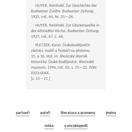
HUYER, Reinhold. Zur Geschichte der
Budweiser Zünfte.
Budweiser Zeitung
.
1925, roč. 64, Nr.
25—26
.
HUYER, Reinhold. Zur Glockenweihe in
der Altstädter Kirche.
Budweiser Zeitung.
1927, roč. 67, č. 46.
PLETZER, Karel. Českobudějovičtí
zlatníci, malíři a řezbáři na přelomu
15. a 16. stol. In:
Jihočeský sborník
historický.
České Budějovice: Jihočeské
muzeum, 1994, roč. 63, s.
15—22
. ISSN
0323-004X.
[s.
15—21
.]
partneři
autoři
literatura a prameny
jména
místa
o encyklopedii