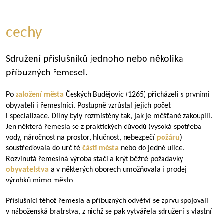
cechy
Sdružení příslušníků jednoho nebo několika
příbuzných řemesel.
Po
založení města
Českých Budějovic (1265) přicházeli s prvními
obyvateli i řemeslníci. Postupně vzrůstal jejich počet
i specializace. Dílny byly rozmístěny tak, jak je měšťané zakoupili.
Jen některá řemesla se z praktických důvodů (vysoká spotřeba
vody, náročnost na prostor, hlučnost, nebezpečí
požáru
)
soustřeďovala do určité
části města
nebo do jedné ulice.
Rozvinutá řemeslná výroba stačila krýt běžné požadavky
obyvatelstva
a v některých oborech umožňovala i prodej
výrobků mimo město.
Příslušníci téhož řemesla a příbuzných odvětví se zprvu spojovali
v náboženská bratrstva, z nichž se pak vytvářela sdružení s vlastní