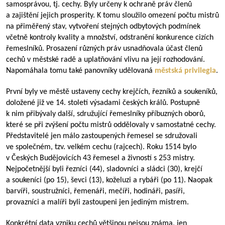
samosprávou, tj. cechy. Byly určeny k ochraně práv členů
a zajištění jejich prosperity. K tomu sloužilo omezení počtu mistrů
na přiměřený stav, vytvoření stejných odbytových podmínek
včetně kontroly kvality a množství, odstranění konkurence cizích
řemeslníků. Prosazení různých práv usnadňovala účast členů
cechů v městské radě a uplatňování vlivu na její rozhodování.
Napomáhala tomu také panovníky udělovaná
městská privilegia
.
První byly ve městě ustaveny cechy krejčích, řezníků a soukeníků,
doložené již ve 14. století výsadami českých králů. Postupně
k nim přibývaly další, sdružující řemeslníky příbuzných oborů,
které se při zvýšení počtu mistrů oddělovaly v samostatné cechy.
Představitelé jen málo zastoupených řemesel se sdružovali
ve společném, tzv. velkém cechu (rajcech). Roku 1514 bylo
v Českých Budějovicích 43 řemesel a živností s 253 mistry.
Nejpočetnější byli řezníci (44), sladovníci a sládci (30), krejčí
a soukeníci (po 15), ševci (13), koželuzi a rybáři (po 11). Naopak
barvíři, soustružníci, řemenáři, mečíři, hodináři, pasíři,
provazníci a malíři byli zastoupeni jen jediným mistrem.
Konkrétní data vzniku cechů většinou nejsou známa, jen