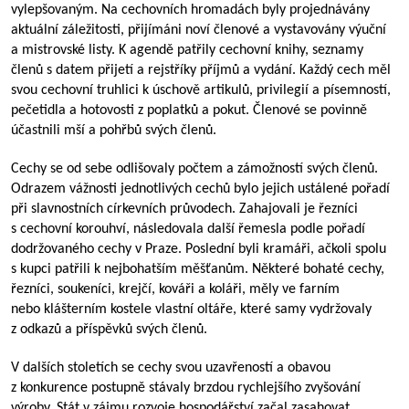
vylepšovaným. Na cechovních hromadách byly projednávány
aktuální záležitosti, přijímáni noví členové a vystavovány výuční
a mistrovské listy. K agendě patřily cechovní knihy, seznamy
členů s datem přijetí a rejstříky příjmů a vydání. Každý cech měl
svou cechovní truhlici k úschově artikulů, privilegií a písemností,
pečetidla a hotovosti z poplatků a pokut. Členové se povinně
účastnili mší a pohřbů svých členů.
Cechy se od sebe odlišovaly počtem a zámožností svých členů.
Odrazem vážnosti jednotlivých cechů bylo jejich ustálené pořadí
při slavnostních církevních průvodech. Zahajovali je řezníci
s cechovní korouhví, následovala další řemesla podle pořadí
dodržovaného cechy v Praze. Poslední byli kramáři, ačkoli spolu
s kupci patřili k nejbohatším měšťanům. Některé bohaté cechy,
řezníci, soukeníci, krejčí, kováři a koláři, měly ve farním
nebo klášterním kostele vlastní oltáře, které samy vydržovaly
z odkazů a příspěvků svých členů.
V dalších stoletích se cechy svou uzavřeností a obavou
z konkurence postupně stávaly brzdou rychlejšího zvyšování
výroby. Stát v zájmu rozvoje hospodářství začal zasahovat