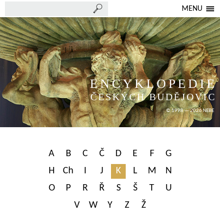
MENU
ENCYKLOPEDIE
ČESKÝCH BUDĚJOVIC
© 1998 — 2026 NEBE
A
B
C
Č
D
E
F
G
H
Ch
I
J
K
L
M
N
O
P
R
Ř
S
Š
T
U
V
W
Y
Z
Ž