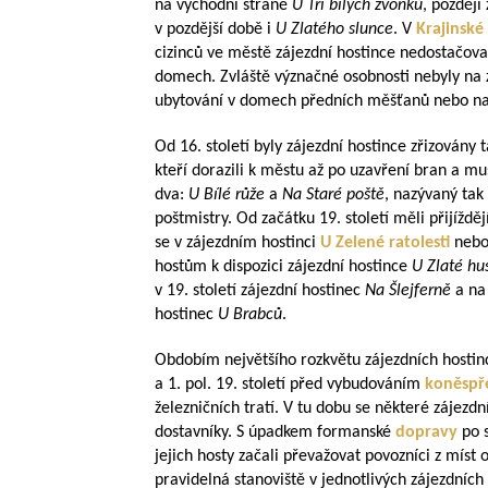
na východní straně
U Tří bílých zvonků
, později
v pozdější době i
U Zlatého slunce
. V
Krajinské 
cizinců ve městě zájezdní hostince nedostačova
domech. Zvláště význačné osobnosti nebyly na 
ubytování v domech předních měšťanů nebo n
Od 16. století byly zájezdní hostince zřizovány
kteří dorazili k městu až po uzavření bran a mus
dva:
U Bílé růže
a
Na Staré poště
, nazývaný tak 
poštmistry. Od začátku 19. století měli přijížd
se v zájezdním hostinci
U Zelené ratolesti
neb
hostům k dispozici zájezdní hostince
U Zlaté hu
v 19. století zájezdní hostinec
Na Šlejferně
a na
hostinec
U Brabců
.
Obdobím největšího rozkvětu zájezdních hostinců
a 1. pol. 19. století před vybudováním
koněspře
železničních tratí. V tu dobu se některé zájezd
dostavníky. S úpadkem formanské
dopravy
po 
jejich hosty začali převažovat povozníci z míst 
pravidelná stanoviště v jednotlivých zájezdních 