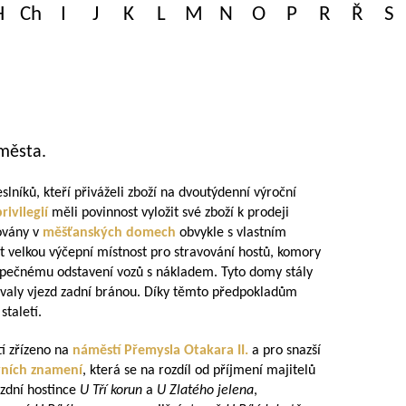
H
Ch
I
J
K
L
M
N
O
P
R
Ř
S
města.
slníků, kteří přiváželi zboží na dvoutýdenní výroční
ivilegií
měli povinnost vyložit své zboží k prodeji
ovány v
měšťanských domech
obvykle s vlastním
velkou výčepní místnost pro stravování hostů, komory
ezpečnému odstavení vozů s nákladem. Tyto domy stály
ovaly vjezd zadní bránou. Díky těmto předpokladům
staletí.
tí zřízeno na
náměstí Přemysla Otakara II.
a pro snazší
ních znamení
, která se na rozdíl od příjmení majitelů
ezdní hostince
U Tří korun
a
U Zlatého jelena
,