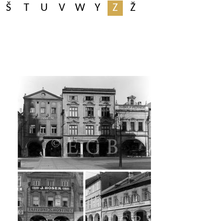
Š
T
U
V
W
Y
Z
Ž