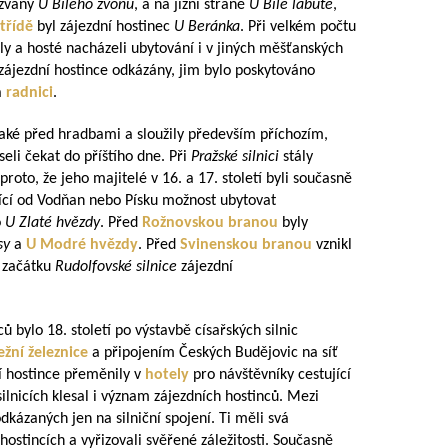
 zvaný
U Bílého zvonu
, a na jižní straně
U Bílé labutě
,
třídě
byl zájezdní hostinec
U Beránka
. Při velkém počtu
ly a hosté nacházeli ubytování i v jiných měšťanských
zájezdní hostince odkázány, jim bylo poskytováno
a
radnici
.
 také před hradbami a sloužily především příchozím,
eli čekat do příštího dne. Při
Pražské silnici
stály
proto, že jeho majitelé v 16. a 17. století byli současně
ějící od Vodňan nebo Písku možnost ubytovat
o
U Zlaté hvězdy
. Před
Rožnovskou branou
byly
sy
a
U Modré hvězdy
. Před
Svinenskou branou
vznikl
 začátku
Rudolfovské silnice
zájezdní
 bylo 18. století po výstavbě císařských silnic
žní železnice
a připojením Českých Budějovic na síť
ní hostince přeměnily v
hotely
pro návštěvníky cestující
silnicích klesal i význam zájezdních hostinců. Mezi
odkázaných jen na silniční spojení. Ti měli svá
hostincích a vyřizovali svěřené záležitosti. Současně