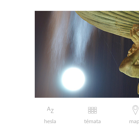
hesla
témata
map