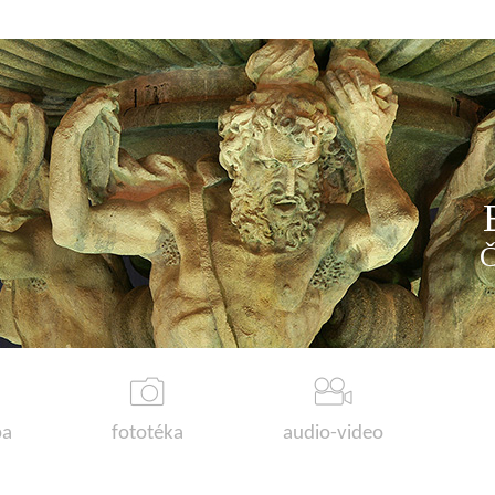
a
fototéka
audio-video