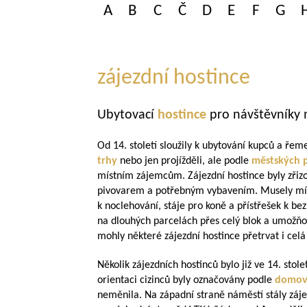
A
B
C
Č
D
E
F
G
zájezdní hostince
Ubytovací
hostince
pro návštěvníky 
Od 14. století sloužily k ubytování kupců a řeme
trhy
nebo jen projížděli, ale podle
městských pr
místním zájemcům. Zájezdní hostince byly zřiz
pivovarem a potřebným vybavením. Musely mít 
k noclehování, stáje pro koně a přístřešek k b
na dlouhých parcelách přes celý blok a umožň
mohly některé zájezdní hostince přetrvat i celá 
Několik zájezdních hostinců bylo již ve 14. stole
orientaci cizinců byly označovány podle
domov
neměnila. Na západní straně náměstí stály záj