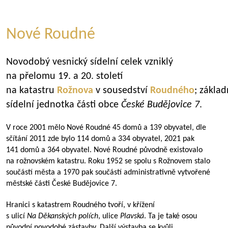
Nové Roudné
Novodobý vesnický sídelní celek vzniklý
na přelomu 19. a 20. století
na katastru
Rožnova
v sousedství
Roudného
; základ
sídelní jednotka části obce
České Budějovice 7
.
V roce 2001 mělo Nové Roudné 45 domů a 139 obyvatel, dle
sčítání 2011 zde bylo 114 domů a 334 obyvatel, 2021 pak
141 domů a 364 obyvatel. Nové Roudné původně existovalo
na rožnovském katastru. Roku 1952 se spolu s Rožnovem stalo
součástí města a 1970 pak součástí administrativně vytvořené
městské části České Budějovice 7.
Hranici s katastrem Roudného tvoří, v křížení
s ulicí
Na Děkanských polích
, ulice
Plavská
. Ta je také osou
původní novodobé zástavby. Další výstavba se kvůli