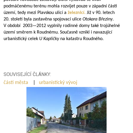
podmáčenému terénu mohla rozvíjet pouze v západní části
území, tedy mezi Plavskou ulicí a
železnicí.
Již v 90. letech
20. století byla zastavěna spojovací ulice
Otokara Březiny
.
V období
2003—2012
vyplnily rodinné domy také trojúhelné
území směrem k Roudnému. Současně vznikl i navazující
urbanistický celek
U Kapličky
na katastru Roudného.
SOUVISEJÍCÍ ČLÁNKY:
části města
|
urbanistický vývoj