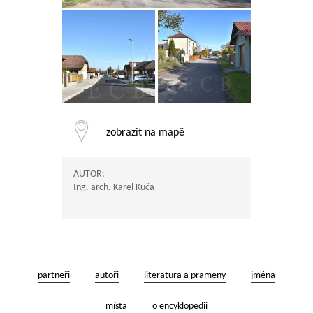
zobrazit na mapě
AUTOR:
Ing. arch. Karel Kuča
partneři
autoři
literatura a prameny
jména
místa
o encyklopedii