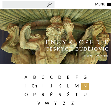
MENU
ENCYKLOPEDIE
ČESKÝCH BUDĚJOVIC
© 1998 — 2026 NEBE
A
B
C
Č
D
E
F
G
H
Ch
I
J
K
L
M
N
O
P
R
Ř
S
Š
T
U
V
W
Y
Z
Ž