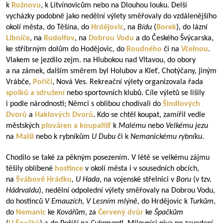
k
Rožnovu
, k Litvínovicům nebo na Dlouhou louku. Delší
vycházky podobně jako nedělní výlety směřovaly do vzdálenějšího
okolí města, do Těšína, do
Hrdějovic
, na
Bídu
(
Borek
), do lázní
Libníče
, na
Rudolfov
, na
Dobrou Vodu
a do Českého Švýcarska,
ke stříbrným dolům do Hodějovic, do
Roudného
či na
Včelnou
.
Vlakem se jezdilo zejm. na Hlubokou nad Vltavou, do obory
a na zámek, dalším směrem byl Holubov a Kleť, Chotýčany, jiným
Vrábče,
Poříčí
, Nová Ves. Rekreační výlety organizovala řada
spolků a sdružení
nebo sportovních klubů. Cíle výletů se lišily
i podle národnosti; Němci s oblibou chodívali do
Šindlových
Dvorů
a
Haklových Dvorů
. Kdo se chtěl koupat, zamířil vedle
městských
plováren a koupališť
k
Malému
nebo
Velkému jezu
na
Malši
nebo k rybníkům
U Dubu
či k
Nemanickému rybníku
.
Chodilo se také za pěkným posezením. V létě se velkému zájmu
těšily oblíbené
hostince
v okolí města i v sousedních obcích,
na
Švábově Hrádku
, U Hada
, na vojenské střelnici v
Boru
(v tzv.
Hádrvaldu
), nedělní odpolední výlety směřovaly na Dobrou Vodu,
do hostinců
V Emauzích, V Lesním mlýně
, do Hrdějovic k
Turkům
,
do
Nemanic
ke
Kovářům
, za
Červený dvůr
ke
Špačkům