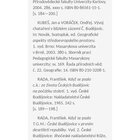
Přírodovědecké fakulty Univerzity Karlovy,
2004. 286, xxxv s. ISBN 80-86561-15-1.
[s.
184—200
.]
KUBEŠ, Jan a VORÁČEK, Ondřej. Vývoj
chataření v blízkém zázemí Č. Budějovic.
In: Novák, Svatopluk, ed.
Geografické
aspekty středoevropského prostoru
.
1. vyd. Brno: Masarykova univerzita
v Brně, 2003. 380 s. Sborník prací
Pedagogické fakulty Masarykovy
univerzity; sv. 169. Řada přírodních věd;
č. 22. Geografie; 14. ISBN 80-210-3208-1.
RADA, František
. Když se psalo
c.k.: ze života Českých Budějovic
na počátku století.
1. vyd. České
Budějovice: Nakladatelství České
Budějovice, 1965. 242 s.
[s.
189—198
.]
RADA, František.
Když se psalo
T.G.M.: České Budějovice v prvním
desetiletí republiky
. Vyd. 2. České
Budějovice: Jihočeské nakladatelství Růže,