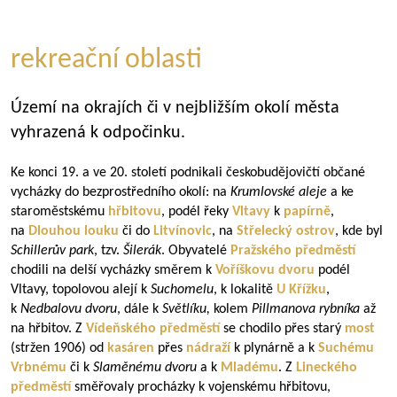
rekreační oblasti
Území na okrajích či v nejbližším okolí města
vyhrazená k odpočinku.
Ke konci 19. a ve 20. století podnikali českobudějovičtí občané
vycházky do bezprostředního okolí: na
Krumlovské aleje
a ke
staroměstskému
hřbitovu
, podél řeky
Vltavy
k
papírně
,
na
Dlouhou louku
či do
Litvínovic
, na
Střelecký ostrov
, kde byl
Schillerův park
, tzv.
Šilerák
. Obyvatelé
Pražského předměstí
chodili na delší vycházky směrem k
Voříškovu dvoru
podél
Vltavy, topolovou alejí k
Suchomelu
, k lokalitě
U Křížku
,
k
Nedbalovu dvoru
, dále k
Světlíku,
kolem
Pillmanova rybníka
až
na hřbitov. Z
Vídeňského předměstí
se chodilo přes starý
most
(stržen 1906) od
kasáren
přes
nádraží
k plynárně a k
Suchému
Vrbnému
či k
Slaměnému dvoru
a k
Mladému
. Z
Lineckého
předměstí
směřovaly procházky k vojenskému hřbitovu,