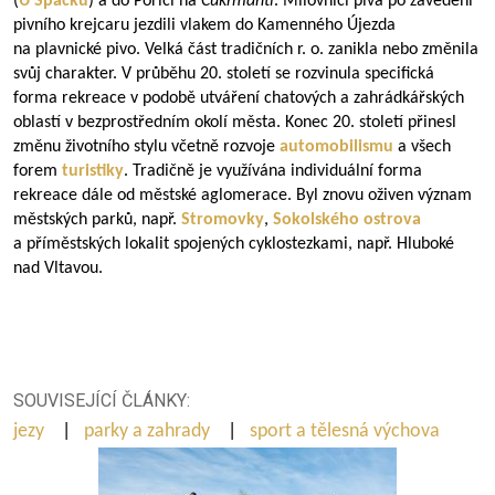
(
U Špačků
) a do Poříčí na
Cukrmantl
. Milovníci piva po zavedení
pivního krejcaru jezdili vlakem do Kamenného Újezda
na plavnické pivo. Velká část tradičních r. o. zanikla nebo změnila
svůj charakter. V průběhu 20. století se rozvinula specifická
forma rekreace v podobě utváření chatových a zahrádkářských
oblastí v bezprostředním okolí města. Konec 20. století přinesl
změnu životního stylu včetně rozvoje
automobilismu
a všech
forem
turistiky
. Tradičně je využívána individuální forma
rekreace dále od městské aglomerace. Byl znovu oživen význam
městských parků, např.
Stromovky
,
Sokolského ostrova
a příměstských lokalit spojených cyklostezkami, např. Hluboké
nad Vltavou.
SOUVISEJÍCÍ ČLÁNKY:
jezy
|
parky a zahrady
|
sport a tělesná výchova