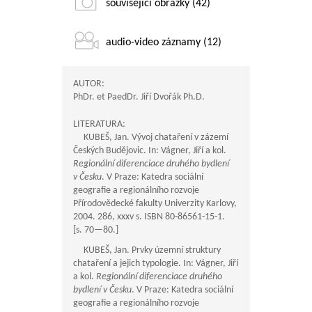
související obrázky (42)
audio-video záznamy (12)
AUTOR:
PhDr. et PaedDr. Jiří Dvořák Ph.D.
LITERATURA:
KUBEŠ, Jan. Vývoj chataření v zázemí
Českých Budějovic. In: Vágner, Jiří a kol.
Regionální diferenciace druhého bydlení
v Česku
. V Praze: Katedra sociální
geografie a regionálního rozvoje
Přírodovědecké fakulty Univerzity Karlovy,
2004. 286, xxxv s. ISBN 80-86561-15-1.
[s.
70—80
.]
KUBEŠ, Jan. Prvky územní struktury
chataření a jejich typologie. In: Vágner, Jiří
a kol.
Regionální diferenciace druhého
bydlení v Česku
. V Praze: Katedra sociální
geografie a regionálního rozvoje