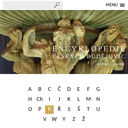
MENU
ENCYKLOPEDIE
ČESKÝCH BUDĚJOVIC
© 1998 — 2026 NEBE
A
B
C
Č
D
E
F
G
H
Ch
I
J
K
L
M
N
O
P
R
Ř
S
Š
T
U
V
W
Y
Z
Ž