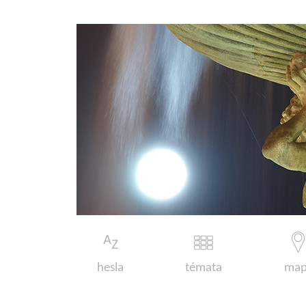
hesla
témata
map