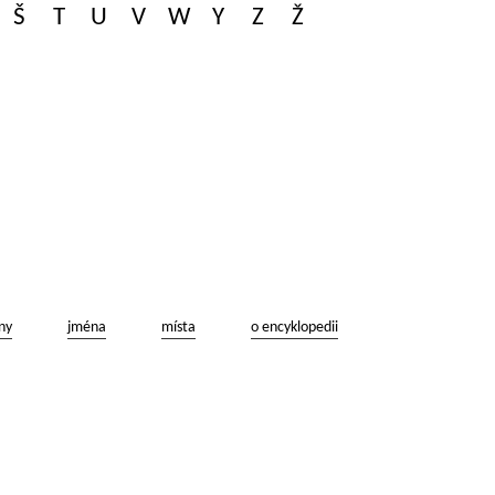
Š
T
U
V
W
Y
Z
Ž
ny
jména
místa
o encyklopedii