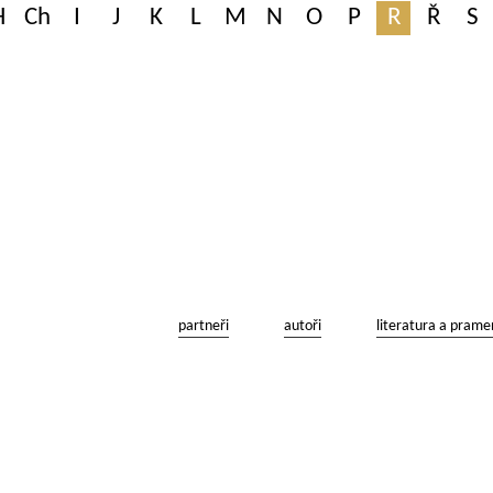
H
Ch
I
J
K
L
M
N
O
P
R
Ř
S
partneři
autoři
literatura a prame