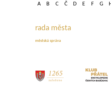
A
B
C
Č
D
E
F
G
rada města
městská správa