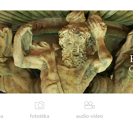
a
fototéka
audio-video