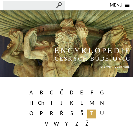
MENU
ENCYKLOPEDIE
ČESKÝCH BUDĚJOVIC
© 1998 — 2026 NEBE
A
B
C
Č
D
E
F
G
H
Ch
I
J
K
L
M
N
O
P
R
Ř
S
Š
T
U
V
W
Y
Z
Ž