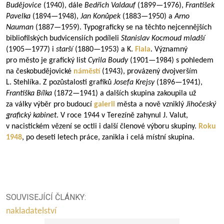
Budějovice
(1940), dále
Bedřich Valdauf
(
1899—1976
),
František
Pavelka
(
1894—1948
),
Jan Konůpek
(
1883—1950
) a
Arno
Nauman
(
1887—1959
). Typograficky se na těchto nejcennějších
bibliofilských budvicensiích podíleli
Stanislav Kocmoud mladší
(
1905—1977
) i
starší
(
1880—1953
) a K.
Fiala
. Významný
pro město je grafický list
Cyrila Boudy
(
1901—1984
) s pohledem
na českobudějovické
náměstí
(1943), provázený dvojverším
L. Stehlíka. Z pozůstalosti grafiků
Josefa Krejsy
(
1896—1941
),
Františka Bílka
(
1872—1941
) a dalších skupina zakoupila už
za války výběr pro budoucí
galerii
města a nově vzniklý
Jihočeský
grafický kabinet
. V roce 1944 v Terezíně zahynul J. Valut,
v nacistickém vězení se octli i další členové výboru skupiny.
Roku
1948
, po deseti letech práce, zanikla i celá místní skupina.
SOUVISEJÍCÍ ČLÁNKY:
nakladatelství