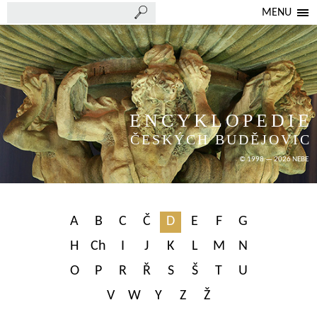
MENU
ENCYKLOPEDIE
ČESKÝCH BUDĚJOVIC
© 1998 — 2026 NEBE
A
B
C
Č
D
E
F
G
H
Ch
I
J
K
L
M
N
O
P
R
Ř
S
Š
T
U
V
W
Y
Z
Ž