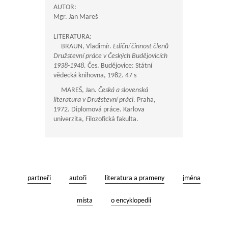
AUTOR:
Mgr. Jan Mareš
LITERATURA:
BRAUN, Vladimír.
Ediční činnost členů
Družstevní práce v Českých Budějovicích
1938-1948.
Čes. Budějovice: Státní
vědecká knihovna, 1982. 47 s
MAREŠ, Jan.
Česká a slovenská
literatura v Družstevní práci
. Praha,
1972. Diplomová práce. Karlova
univerzita, Filozofická fakulta.
partneři
autoři
literatura a prameny
jména
místa
o encyklopedii