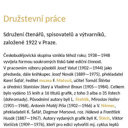
Družstevní práce
Sdružení čtenářů, spisovatelů a výtvarníků,
založené 1922 v Praze.
Českobudějovická skupina vznikla téhož roku;
1938—1948
vyvíjela formou soukromých tisků také ediční činnost.
V pracovním výboru působili
Josef Valut
(
1902—1944
) jako
předseda, dále knihkupec
Josef Novák
(
1889—1975
), překladatel
Karel Šafář
, ředitel
muzea
F.
Matouš
, učitel
Tomáš Štěrba
a úředníci
Stanislav Starý
a
Vladimír Braun
(
1905—1984
). Celkem
bylo vydáno 15 knih a 16 titulů grafik, z toho 3 alba o 35 listech
(dohromady). Původními autory byli L.
Stehlík
,
Miroslav Haller
(
1901—1968
),
Antonín Matěj Píša
(
1902—1966
) a V.
Němec
,
překladateli K. Šafář,
Dagmar Marsová
, roz.
Háková
a
František
Husák
(
1887—1967
). Autory vydaných grafik byli K.
Štěch
,
Viktor
Vorlíček
(
1909—1976
), kteří pro edici vytvořili mj. cyklus leptů