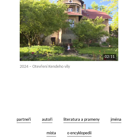
02:11
2024 – Otevření Kendeho vily
partneři
autoři
literatura a prameny
jména
místa
o encyklopedii