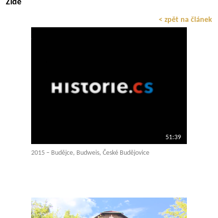
Židé
< zpět na článek
51:39
2015 – Budějce, Budweis, České Budějovice