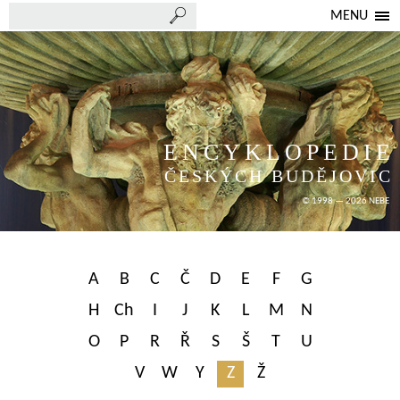
MENU
ENCYKLOPEDIE
ČESKÝCH BUDĚJOVIC
© 1998 — 2026 NEBE
A
B
C
Č
D
E
F
G
H
Ch
I
J
K
L
M
N
O
P
R
Ř
S
Š
T
U
V
W
Y
Z
Ž