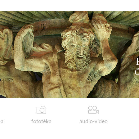
a
fototéka
audio-video