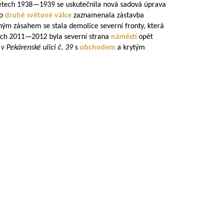
letech
1938—1939
se uskutečnila nová sadová úprava
Po
druhé světové válce
zaznamenala zástavba
ým zásahem se stala demolice severní fronty, která
ech
2011—2012
byla severní strana
náměstí
opět
v Pekárenské ulici č. 39
s
obchodem
a krytým