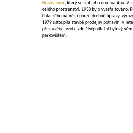
Husův sbor
, který se stal jeho dominantou. V 
celého prostranství, 1938 bylo vyasfaltováno. 
Palackého náměstí pouze drobné úpravy, výrazn
1979 ustoupila stavbě prodejny potravin. V let
přestavěna, vznikl zde čtyřpodlažní bytový
dům 
parkovištěm.