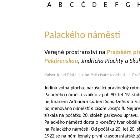
A
B
C
Č
D
E
F
G
Palackého náměstí
Veřejné prostranství na
Pražském př
Pekárenskou
, Jindřicha Plachty a Sk
Kaiser Josef Platz | náměstí císaře Josefa II. | Pr
Jediná volná plocha, narušující pravidelný ryt
Palackého náměstí vzniklo v pol. 90. let 19. st
hejtmanem
Arthurem Carlem Schöltzelem
a zč
pojmenováno
náměstím císaře Josefa II.
Nejprve
získala na počátku 20. století parkovou úpravu. 
Palackého náměstí dostalo konečný tvar obdéln
na Palackého náměstí. Od počátku 20. let 20. sto
1922 se na něm konaly první krasobruslařské z