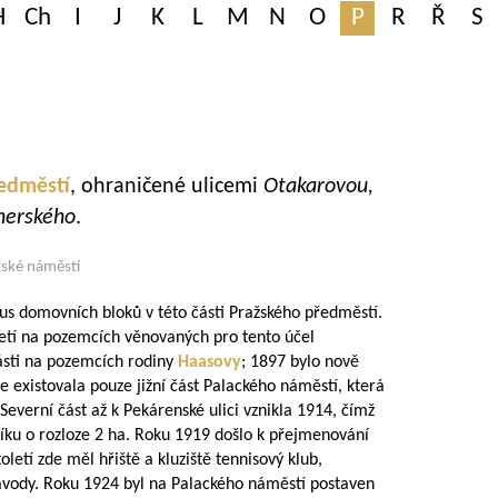
H
Ch
I
J
K
L
M
N
O
P
R
Ř
S
edměstí
, ohraničené ulicemi
Otakarovou,
uherského
.
ažské náměstí
mus domovních bloků v této části Pražského předměstí.
oletí na pozemcích věnovaných pro tento účel
ásti na pozemcích rodiny
Haasovy
; 1897 bylo nově
 existovala pouze jižní část Palackého náměstí, která
Severní část až k
Pekárenské ulici vznikla 1914, čímž
íku o rozloze 2 ha. Roku 1919 došlo k přejmenování
letí zde měl hřiště a kluziště tennisový klub,
ávody. Roku 1924 byl na Palackého náměstí postaven