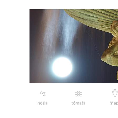
hesla
témata
map