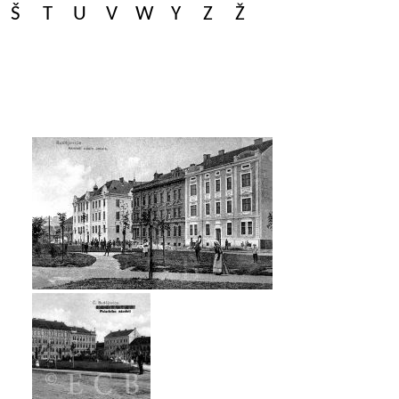
Š
T
U
V
W
Y
Z
Ž