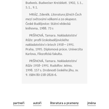
Budweis.
Budweiser Kreisblatt.
1902, 1.1.,
5.1., 9.1.
MRÁZ, Zdeněk.
Literatura jižních Čech
mezi světovými válkami a za okupace
.
České Budějovice: Státní vědecká
knihovna, 1988. 73 s
PRŠÍNOVÁ, Tamara.
Nakladatelství
Růže: profil českobudějovického
nakladatelství v letech
1958—1991
.
Praha, 1995. Diplomová práce. Univerzita
Karlova, Filozofická fakulta.
PRŠÍNOVÁ, Tamara.
Nakladatelství
Růže 1958–1991.
Rudolfov: Jelmo,
1998. 157 s. Drobnosti českého jihu, sv.
9. ISBN 80-238-2826-6.
partneři
autoři
literatura a prameny
jména