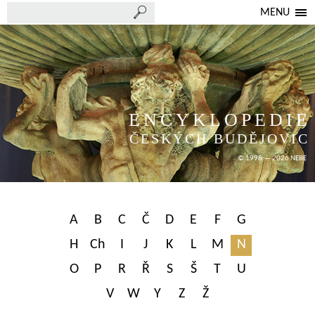
MENU
ENCYKLOPEDIE
ČESKÝCH BUDĚJOVIC
© 1998 — 2026 NEBE
A
B
C
Č
D
E
F
G
H
Ch
I
J
K
L
M
N
O
P
R
Ř
S
Š
T
U
V
W
Y
Z
Ž