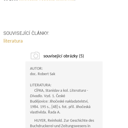
SOUVISEJÍCÍ ČLÁNKY:
literatura
související obrázky (5)
AUTOR:
doc. Robert Sak
LITERATURA:
CÍFKA, Stanislav a kol.
Literatura -
Divadlo.
Vyd. 1. České
Budějovice: Jihočeské nakladatelství,
1984. 195 s., [48] s. fot. příl. Jihočeská
vlastivěda. Řada A.
HUYER, Reinhold. Zur Geschichte des
Buchdruckerei-und Zeitungswesens in