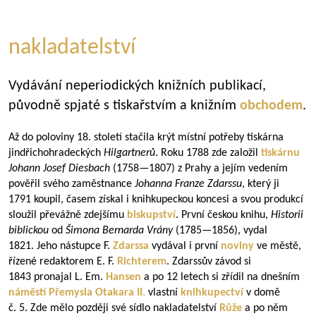
nakladatelství
Vydávání neperiodických knižních publikací,
původně spjaté s tiskařstvím a knižním
obchodem
.
Až do poloviny 18. století stačila krýt místní potřeby tiskárna
jindřichohradeckých
Hilgartnerů
. Roku 1788 zde založil
tiskárnu
Johann Josef Diesbach
(
1758—1807
) z Prahy a jejím vedením
pověřil svého zaměstnance
Johanna Franze Zdarssu
, který ji
1791 koupil, časem získal i knihkupeckou koncesi a svou produkcí
sloužil převážně zdejšímu
biskupství
. První českou knihu,
Historii
biblickou
od
Šimona Bernarda
Vrány
(
1785—1856
), vydal
1821. Jeho nástupce F.
Zdarssa
vydával i první
noviny
ve městě,
řízené redaktorem E. F.
Richterem
. Zdarssův závod si
1843 pronajal L. Em.
Hansen
a po 12 letech si zřídil na dnešním
náměstí Přemysla Otakara II.
vlastní
knihkupectví
v domě
č. 5. Zde mělo později své sídlo nakladatelství
Růže
a po něm