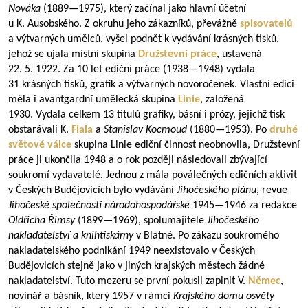
Nováka
(
1889—1975
), který začínal jako hlavní účetní
u K. Ausobského. Z okruhu jeho zákazníků, převážně
spisovatelů
a výtvarných umělců, vyšel podnět k vydávání krásných tisků,
jehož se ujala místní skupina
Družstevní práce
, ustavená
22. 5. 1922. Za 10 let ediční práce (
1938—1948
) vydala
31 krásných tisků, grafik a výtvarných novoročenek. Vlastní edici
měla i avantgardní umělecká skupina
Linie
, založená
1930. Vydala celkem 13 titulů grafiky, básní i prózy, jejichž tisk
obstarávali K.
Fiala
a
Stanislav Kocmoud
(
1880—1953
). Po
druhé
světové válce
skupina Linie ediční činnost neobnovila, Družstevní
práce ji ukončila 1948 a o rok později následovali zbývající
soukromí vydavatelé. Jednou z mála poválečných edičních aktivit
v Českých Budějovicích bylo vydávání
Jihočeského plánu
, revue
Jihočeské společnosti národohospodářské
1945—1946
za redakce
Oldřicha Řimsy
(
1899—1969
), spolumajitele
Jihočeského
nakladatelství a knihtiskárny
v Blatné. Po zákazu soukromého
nakladatelského podnikání 1949 neexistovalo v Českých
Budějovicích stejně jako v jiných krajských městech žádné
nakladatelství. Tuto mezeru se první pokusil zaplnit V.
Němec
,
novinář a básník, který 1957 v rámci
Krajského domu osvěty