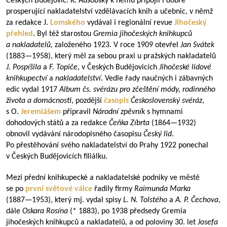
Českých Budějovic. K. Ausobský k němu připojil i dobře
prosperující nakladatelství vzdělávacích knih a učebnic, v němž
za redakce J.
Lomského
vydával i regionální revue
Jihočeský
přehled
. Byl též starostou
Gremia jihočeských knihkupců
a nakladatelů,
založeného 1923. V roce 1909 otevřel
Jan Svátek
(
1883—1958
), který měl za sebou praxi u pražských nakladatelů
J.
Pospíšila
a
F. Topiče
, v Českých Budějovicích
Jihočeské lidové
knihkupectví
a
nakladatelství
. Vedle řady naučných i zábavných
edic vydal 1917
Album čs. svérázu pro zčeštění módy, rodinného
života a domácnosti
, pozdější
časopis
Československý svéráz
,
s O.
Jeremiášem
připravil
Národní zpěvník
s hymnami
dohodových států a za redakce
Čeňka Zíbrta
(
1864—1932
)
obnovil vydávání národopisného časopisu
Český lid
.
Po přestěhování svého nakladatelství do Prahy 1922 ponechal
v Českých Budějovicích filiálku.
Mezi přední knihkupecké a nakladatelské podniky ve městě
se po
první světové válce
řadily firmy
Raimunda Marka
(
1887—1953
), který mj. vydal spisy
L. N. Tolstého
a
A. P. Čechova
,
dále
Oskara Rosína
(* 1883), po 1938 předsedy Gremia
jihočeských knihkupců a nakladatelů, a od poloviny 30. let
Josefa