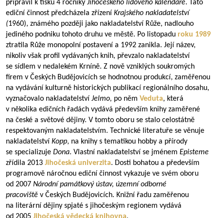
připravil k tisku 4 ročníky
Jihočeského lidového kalendáře
. Tato
ediční činnost předcházela zřízení
Krajského nakladatelství
(
1960), známého později jako nakladatelství Růže, nadlouho
jediného podniku tohoto druhu ve městě. Po listopadu
roku 1989
ztratila Růže monopolní postavení a 1992 zanikla. Její název,
nikoliv však profil vydávaných knih, převzalo nakladatelství
se sídlem v nedalekém Krníně. Z nově vzniklých soukromých
firem v Českých Budějovicích se hodnotnou produkcí, zaměřenou
na vydávání kulturně historických publikací regionálního dosahu,
vyznačovalo nakladatelství
Jelmo,
po něm
Veduta
, která
v několika edičních řadách vydává především knihy zaměřené
na české a světové dějiny. V tomto oboru se stalo celostátně
respektovaným nakladatelstvím. Technické literatuře se věnuje
nakladatelství
Kopp
, na knihy s tematikou hobby a přírody
se specializuje
Dona
. Vlastní nakladatelství se jménem
Episteme
zřídila 2013
Jihočeská univerzita
. Dosti bohatou a především
programově náročnou ediční činnost vykazuje ve svém oboru
od 2007
Národní památkový ústav, územní odborné
pracoviště
v Českých Budějovicích. Knižní řadu zaměřenou
na literární dějiny spjaté s jihočeským regionem vydává
od 2005
Jihočeská vědecká knihovna
.