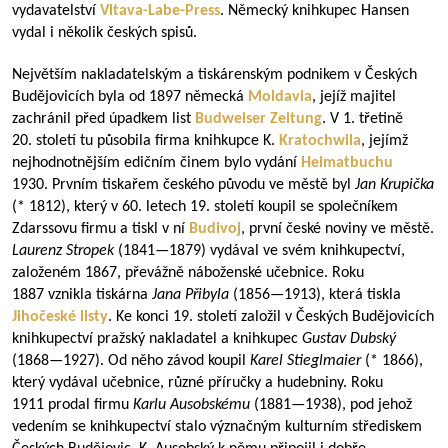
vydavatelství
Vltava-Labe-Press
. Německý knihkupec Hansen
vydal i několik českých spisů.
Největším nakladatelským a tiskárenským podnikem v Českých
Budějovicích byla od 1897 německá
Moldavia
, jejíž majitel
zachránil před úpadkem list
Budweiser Zeitung
. V 1. třetině
20. století tu působila firma knihkupce K.
Kratochwila
, jejímž
nejhodnotnějším edičním činem bylo vydání
Heimatbuchu
1930. Prvním tiskařem českého původu ve městě byl
Jan Krupička
(* 1812), který v 60. letech 19. století koupil se společníkem
Zdarssovu firmu a tiskl v ní
Budivoj
, první české noviny ve městě.
Laurenz Stropek
(
1841—1879
) vydával ve svém knihkupectví,
založeném 1867, převážně náboženské učebnice. Roku
1887 vznikla tiskárna
Jana Přibyla
(
1856—1913
), která tiskla
Jihočeské listy
. Ke konci 19. století založil v Českých Budějovicích
knihkupectví pražský nakladatel a knihkupec
Gustav Dubský
(
1868—1927
). Od něho závod koupil
Karel Stieglmaier
(* 1866),
který vydával učebnice, různé příručky a hudebniny. Roku
1911 prodal firmu
Karlu Ausobskému
(
1881—1938
), pod jehož
vedením se knihkupectví stalo význačným kulturním střediskem