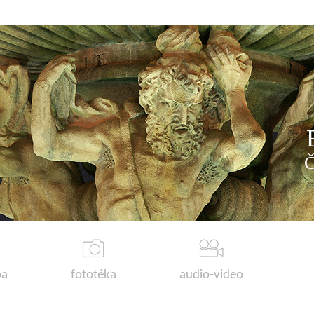
a
fototéka
audio-video