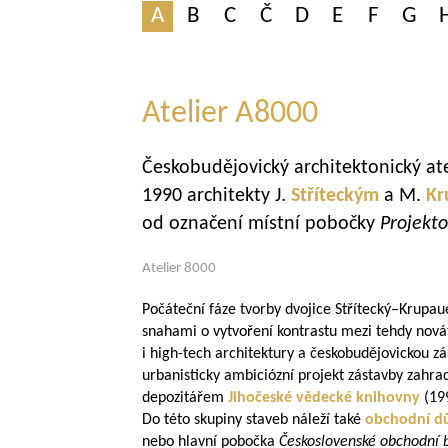
A
B
C
Č
D
E
F
G
Atelier A8000
Českobudějovický architektonický ate
1990 architekty J.
Stříteckým
a M.
Kr
od označení místní pobočky
Projekt
Atelier 8000
Počáteční fáze tvorby dvojice Střítecký–Krupaue
snahami o vytvoření kontrastu mezi tehdy nov
i high-tech architektury a českobudějovickou zás
urbanisticky ambiciózní projekt zástavby zahr
depozitářem
Jihočeské vědecké knihovny
(199
Do této skupiny staveb náleží také
obchodní 
nebo hlavní pobočka
Československé obchodní 