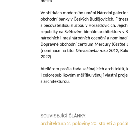
města.
Ve sbírkách moderního umění Národní galerie 
obchodní banky v Českých Budějovicích, Fitnes
s pečovatelskou službou v Horažďovicích. Jejich
republiky na Světovém bienále architektury v B
národních i mezinárodních ocenění a nominací,
Dopravně obchodní centrum Mercury (
Čestné 
(nominace na titul
Dřevostavba roku 2012
, Rak
2022
).
Ateliérem prošla řada začínajících architektů, 
i celorepublikovém měřítku věnují vlastní proj
s architekturou.
SOUVISEJÍCÍ ČLÁNKY:
architektura 2. poloviny 20. století a počá