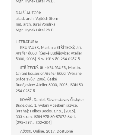
Mgr. Hynek Látal Ph.D.
DALŠÍ AUTOŘI:
akad. arch. Vojtěch Storm
Ing. arch. Juraj Vondrka
Mgr. Hynek Látal Ph.D.
LITERATURA:
KRUPAUER, Martin a STŘÍTECKÝ, Jiří.
Atelier 8000.
[České Budějovice: Atelier
8000, 2006]. 5 sv. ISBN 80-254-0287-8.
STŘÍTECKÝ, Jiří - KRUPAUER, Martin.
United houses of Atelier 8000.
Vybrané
práce 1989–2006. České
Budějovice: Atelier 8000, 2005, ISBN 80-
.
254-0287-8
KOVÁŘ, Daniel.
Slavné stavby Českých
Budějovic.
1. vydání v českém jazyce.
[Praha]: Foibos Books, s.r.o., [2016].
333 stran. ISBN 978-80-87073-84-1.
[295–297 a 302–304]
A8000.
Online. 2019. Dostupné