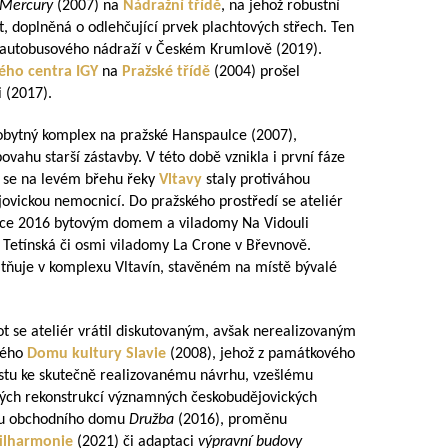
Mercury
(2007) na
Nádražní třídě
, na jehož robustní
, doplněná o odlehčující prvek plachtových střech. Ten
o autobusového nádraží v Českém Krumlově (2019).
ého centra
IGY
na
Pražské třídě
(2004) prošel
 (2017).
bytný komplex na pražské Hanspaulce (2007),
ovahu starší zástavby. V této době vznikla i první fáze
é se na levém břehu řeky
Vltavy
staly protiváhou
ovickou nemocnicí. Do pražského prostředí se ateliér
 roce 2016 bytovým domem a viladomy Na Vidouli
 Tetínská či osmi viladomy La Crone v Břevnově.
platňuje v komplexu Vltavín, stavěném na místě bývalé
.
ot se ateliér vrátil diskutovaným, avšak nerealizovaným
kého
Domu kultury Slavie
(2008), jehož z památkového
cestu ke skutečně realizovanému návrhu, vzešlému
aných rekonstrukcí významných českobudějovických
avu obchodního domu
Družba
(2016), proměnu
filharmonie
(2021) či adaptaci
výpravní budovy