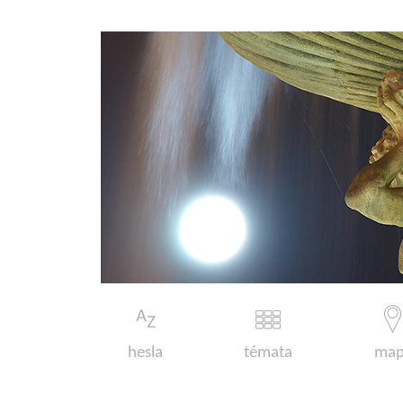
hesla
témata
map