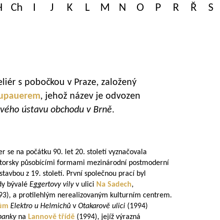
H
Ch
I
J
K
L
M
N
O
P
R
Ř
S
liér s pobočkou v Praze, založený
upauerem
, jehož název je odvozen
ového ústavu obchodu v Brně
.
r se na počátku 90. let 20. století vyznačovala
átorsky působícími formami mezinárodní postmoderní
tavbou z 19. století. První společnou prací byl
ady bývalé
Eggertovy vily
v ulici
Na Sadech
,
3), a protilehlým nerealizovaným kulturním centrem.
dům
Elektro u Helmichů
v
Otakarově ulici
(1994)
banky
na
Lannově třídě
(1994), jejíž výrazná