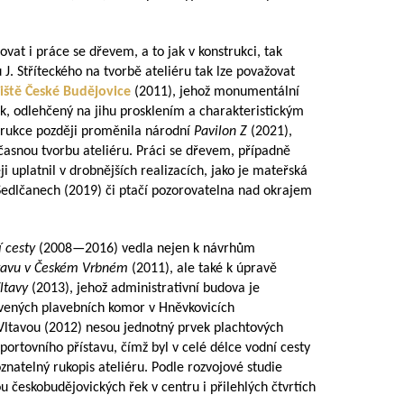
ovat i práce se dřevem, a to jak v konstrukci, tak
 J. Stříteckého na tvorbě ateliéru tak lze považovat
iště České Budějovice
(2011), jehož monumentální
k, odlehčený na jihu prosklením a charakteristickým
trukce později proměnila národní
Pavilon Z
(2021),
časnou tvorbu ateliéru. Práci se dřevem, případně
i uplatnil v drobnějších realizacích, jako je mateřská
 Sedlčanech (2019) či ptačí pozorovatelna nad okrajem
í cesty
(
2008—2016
) vedla nejen k návrhům
stavu v Českém Vrbném
(2011), ale také k úpravě
ltavy
(2013), jehož administrativní budova je
avených plavebních komor v Hněvkovicích
ltavou (2012) nesou jednotný prvek plachtových
portovního přístavu, čímž byl v celé délce vodní cesty
znatelný rukopis ateliéru. Podle rozvojové studie
 českobudějovických řek v centru i přilehlých čtvrtích