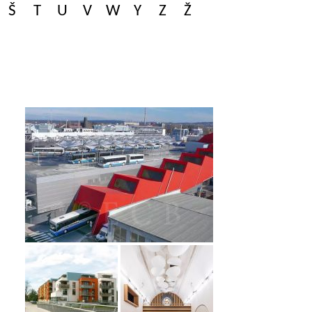
Š
T
U
V
W
Y
Z
Ž