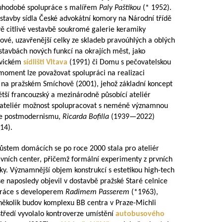
louhodobé spolupráce s malířem
Paly Paštikou
(* 1952).
ostavby sídla České advokátní komory na Národní třídě
vě citlivé vestavbě soukromé galerie keramiky
vé, uzavřenější celky ze skladeb pravoúhlých a oblých
 stavbách nových funkcí na okrajích měst, jako
ovickém
sídlišti
Vltava
(1991) či Domu s pečovatelskou
moment lze považovat spolupráci na realizaci
 na pražském Smíchově (2001), jehož základní koncept
jvětší francouzský a mezinárodně působící ateliér
 ateliér možnost spolupracovat s neméně významnou
ele postmodernismu,
Ricarda Bofilla
(
1939—2022
)
14).
růstem domácích se po roce 2000 stala pro ateliér
ivních center, přičemž formální experimenty z prvních
aky. Významnější objem konstrukcí s estetikou high-tech
e naposledy objevil v dostavbě pražské Staré celnice
práce s developerem
Radimem Passerem
(*1963),
 několik budov komplexu BB centra v Praze-Michli
tředí vyvolalo kontroverze umístění
autobusového