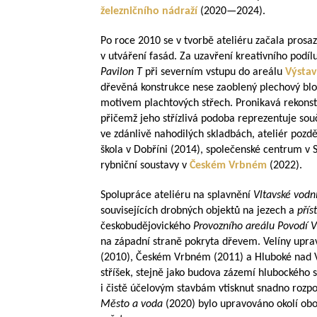
železničního nádraží
(
2020—2024
).
Po roce 2010 se v tvorbě ateliéru začala prosaz
v utváření fasád. Za uzavření kreativního podílu
Pavilon T
při severním vstupu do areálu
Výstav
dřevěná konstrukce nese zaoblený plechový blo
motivem plachtových střech. Pronikavá rekons
přičemž jeho střízlivá podoba reprezentuje sou
ve zdánlivě nahodilých skladbách, ateliér pozděj
škola v Dobříni (2014), společenské centrum v
rybniční soustavy v
Českém Vrbném
(2022).
Spolupráce ateliéru na splavnění
Vltavské vodn
souvisejících drobných objektů na jezech a
pří
českobudějovického
Provozního areálu Povodí V
na západní straně pokryta dřevem. Velíny upr
(2010), Českém Vrbném (2011) a Hluboké nad V
stříšek, stejně jako budova zázemí hlubockého s
i čistě účelovým stavbám vtisknut snadno rozpo
Město a voda
(2020) bylo upravováno okolí obou