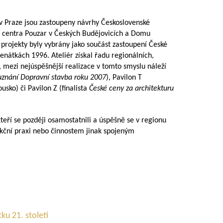
v Praze jsou zastoupeny návrhy Československé
s centra Pouzar v Českých Budějovicích a Domu
 projekty byly vybrány jako součást zastoupení České
enátkách 1996. Ateliér získal řadu regionálních,
 mezi nejúspěšnější realizace v tomto smyslu náleží
uznání Dopravní stavba roku 2007
), Pavilon T
ousko) či Pavilon Z (finalista
České ceny za architekturu
kteří se později osamostatnili a úspěšně se v regionu
ekční praxi nebo činnostem jinak spojeným
tku 21. století