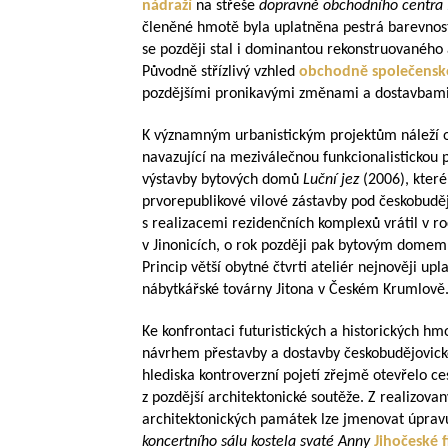
nádraží
na střeše
dopravně obchodního centra
členěné hmotě byla uplatněna pestrá barevnost
se později stal i dominantou rekonstruovanéh
Původně střízlivý vzhled
obchodně společensk
pozdějšími pronikavými změnami a dostavbami
K významným urbanistickým projektům náleží o
navazující na meziválečnou funkcionalistickou p
výstavby bytových domů
Luční jez
(2006), kter
prvorepublikové vilové zástavby pod českobuděj
s realizacemi rezidenčních komplexů vrátil v
v Jinonicích, o rok později pak bytovým domem
Princip větší obytné čtvrti ateliér nejnověji u
nábytkářské továrny Jitona v Českém Krumlově
Ke konfrontaci futuristických a historických hm
návrhem přestavby a dostavby českobudějovic
hlediska kontroverzní pojetí zřejmě otevřelo 
z pozdější architektonické soutěže. Z realizov
architektonických památek lze jmenovat úpr
koncertního sálu kostela svaté Anny
Jihočeské 