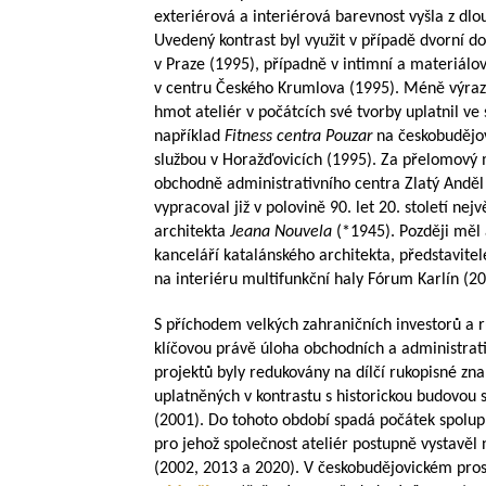
exteriérová a interiérová barevnost vyšla z d
Uvedený kontrast byl využit v případě dvorní d
v Praze (1995), případně v intimní a materiálo
v centru Českého Krumlova (1995). Méně výrazo
hmot ateliér v počátcích své tvorby uplatnil ve
například
Fitness centra Pouzar
na českobuděj
službou v Horažďovicích (1995). Za přelomový 
obchodně administrativního centra Zlatý Anděl
vypracoval již v polovině 90. let 20. století ne
architekta
Jeana Nouvela
(*1945). Později měl
kanceláří katalánského architekta, představit
na interiéru multifunkční haly Fórum Karlín (20
S příchodem velkých zahraničních investorů a 
klíčovou právě úloha obchodních a administrat
projektů byly redukovány na dílčí rukopisné zn
uplatněných v kontrastu s historickou budovou s
(2001). Do tohoto období spadá počátek spolu
pro jehož společnost ateliér postupně vystavěl
(2002, 2013 a 2020). V českobudějovickém pros