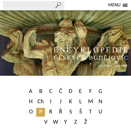
MENU
ENCYKLOPEDIE
ČESKÝCH BUDĚJOVIC
© 1998 — 2026 NEBE
A
B
C
Č
D
E
F
G
H
Ch
I
J
K
L
M
N
O
P
R
Ř
S
Š
T
U
V
W
Y
Z
Ž