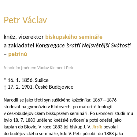
Petr Václav
kněz, vicerektor
biskupského semináře
a zakladatel
Kongregace bratří Nejsvětější Svátosti
–
petrinů
řeholním jménem Václav Klement Petr
* 16. 1. 1856, Sušice
† 17. 2. 1901, České Budějovice
Narodil se jako třetí syn sušického kožešníka;
1867—1876
studoval na gymnáziu v Klatovech, po maturitě teologii
v českobudějovickém biskupském semináři. Po ukončení studií mu
bylo 18. 7. 1880 uděleno kněžské svěcení a poté odešel jako
kaplan do Blovic. V roce 1883 jej biskup J. V.
Jirsík
povolal
do budějovického semináře, kde V. Petr působil do 1888 jako