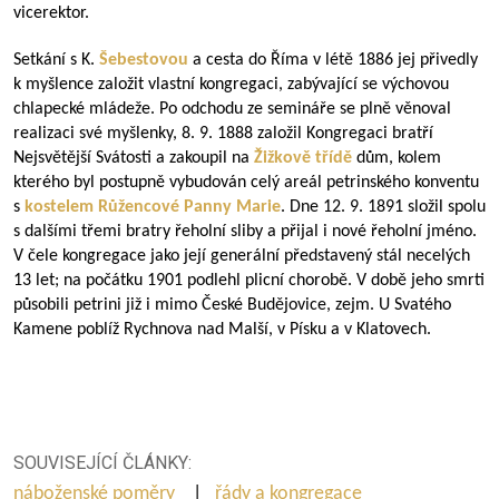
vicerektor.
Setkání s K.
Šebestovou
a cesta do Říma v létě 1886 jej přivedly
k myšlence založit vlastní kongregaci, zabývající se výchovou
chlapecké mládeže. Po odchodu ze semináře se plně věnoval
realizaci své myšlenky, 8. 9. 1888 založil Kongregaci bratří
Nejsvětější Svátosti a zakoupil na
Žižkově třídě
dům, kolem
kterého byl postupně vybudován celý areál petrinského konventu
s
kostelem Růžencové Panny Marie
. Dne 12. 9. 1891 složil spolu
s dalšími třemi bratry řeholní sliby a přijal i nové řeholní jméno.
V čele kongregace jako její generální představený stál necelých
13 let; na počátku 1901 podlehl plicní chorobě. V době jeho smrti
působili petrini již i mimo České Budějovice, zejm. U Svatého
Kamene poblíž Rychnova nad Malší, v Písku a v Klatovech.
SOUVISEJÍCÍ ČLÁNKY:
náboženské poměry
|
řády a kongregace