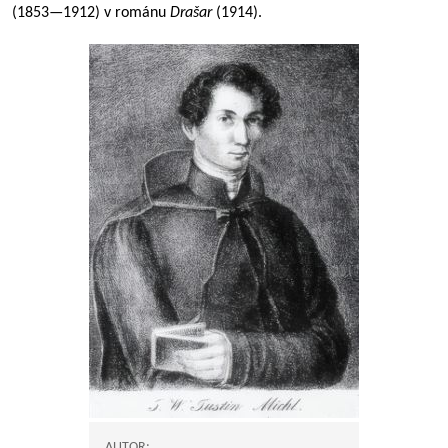
(
1853—1912
) v románu
Drašar
(1914).
AUTOR: