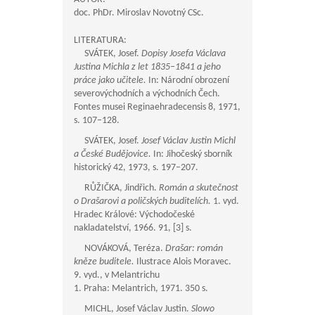
doc. PhDr. Miroslav Novotný CSc.
LITERATURA:
SVÁTEK, Josef.
Dopisy Josefa Václava
Justina Michla z let 1835–1841 a jeho
práce jako učitele.
In: Národní obrození
severovýchodních a východních Čech.
Fontes musei Reginaehradecensis 8, 1971,
s. 107–128.
SVÁTEK, Josef.
Josef Václav Justin Michl
a České Budějovice.
In: Jihočeský sborník
historický 42, 1973, s. 197–207.
RŮŽIČKA, Jindřich.
Román a skutečnost
o Drašarovi a poličských buditelích.
1. vyd.
Hradec Králové: Východočeské
nakladatelství, 1966. 91, [3] s.
NOVÁKOVÁ, Teréza.
Drašar: román
kněze buditele.
Ilustrace Alois Moravec.
9. vyd., v Melantrichu
1. Praha: Melantrich, 1971. 350 s.
MICHL, Josef Václav Justin.
Slowo