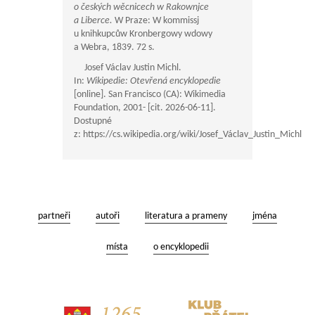
o českých wěcnicech w Rakownjce
a Liberce.
W Praze: W kommissj
u knihkupcůw Kronbergowy wdowy
a Webra, 1839. 72 s.
Josef Václav Justin Michl.
In:
Wikipedie: Otevřená encyklopedie
[online]. San Francisco (CA): Wikimedia
Foundation, 2001- [cit. 2026-06-11].
Dostupné
z: https://cs.wikipedia.org/wiki/Josef_Václav_Justin_Michl
partneři
autoři
literatura a prameny
jména
místa
o encyklopedii