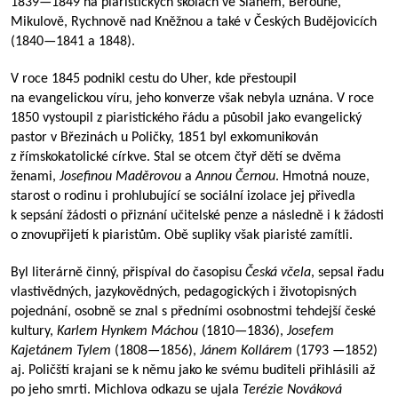
1839—1849
na piaristických školách ve Slaném, Berouně,
Mikulově, Rychnově nad Kněžnou a také v Českých Budějovicích
(
1840—1841
a 1848).
V roce 1845 podnikl cestu do Uher, kde přestoupil
na evangelickou víru, jeho konverze však nebyla uznána. V roce
1850 vystoupil z piaristického řádu a působil jako evangelický
pastor v Březinách u Poličky, 1851 byl exkomunikován
z římskokatolické církve. Stal se otcem čtyř dětí se dvěma
ženami,
Josefinou Maděrovou
a
Annou Černou
. Hmotná nouze,
starost o rodinu i prohlubující se sociální izolace jej přivedla
k sepsání žádosti o přiznání učitelské penze a následně i k žádosti
o znovupřijetí k piaristům. Obě supliky však piaristé zamítli.
Byl literárně činný, přispíval do časopisu
Česká včela
, sepsal řadu
vlastivědných, jazykovědných, pedagogických i životopisných
pojednání, osobně se znal s předními osobnostmi tehdejší české
kultury,
Karlem Hynkem Máchou
(
1810—1836
),
Josefem
Kajetánem Tylem
(
1808—1856
),
Jánem Kollárem
(1793 —1852)
aj. Poličští krajani se k němu jako ke svému buditeli přihlásili až
po jeho smrti. Michlova odkazu se ujala
Terézie Nováková