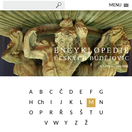
MENU
ENCYKLOPEDIE
ČESKÝCH BUDĚJOVIC
© 1998 — 2026 NEBE
A
B
C
Č
D
E
F
G
H
Ch
I
J
K
L
M
N
O
P
R
Ř
S
Š
T
U
V
W
Y
Z
Ž