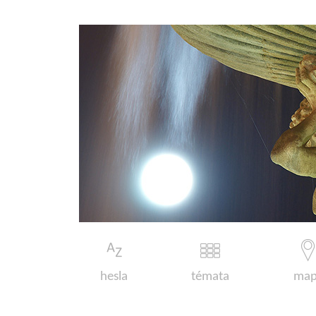
hesla
témata
map