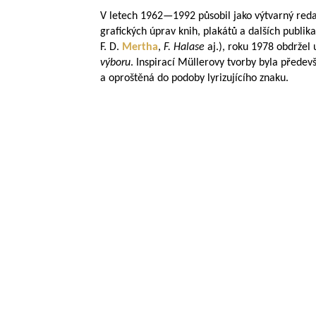
V letech
1962—1992
působil jako výtvarný red
grafických úprav knih, plakátů a dalších publikac
F. D.
Mertha
,
F. Halase
aj.), roku 1978 obdrže
výboru
. Inspirací Müllerovy tvorby byla přede
a oproštěná do podoby lyrizujícího znaku.