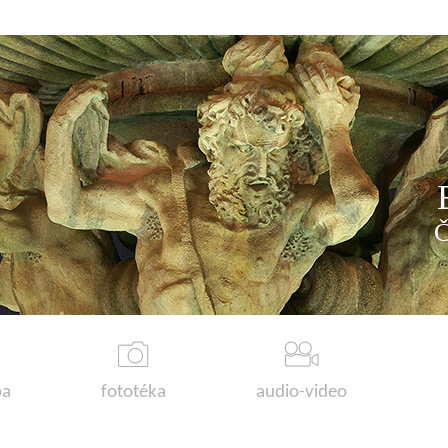
a
fototéka
audio-video