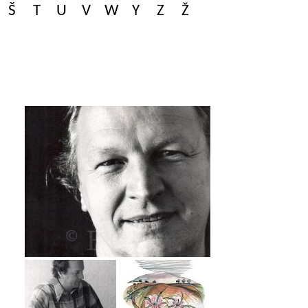
Š
T
U
V
W
Y
Z
Ž