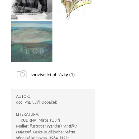
související obrázky (1)
AUTOR:
doc. PhDr. Jiří Kropáček
LITERATURA:
KUDRNA, Miroslav. Jiří
Müller:
ilustrace: vyznání Františku
Halasovi
. České Budějovice: Státní
vědecká knihovna, 1984. [12] s.