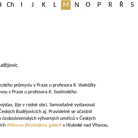
H
Ch
I
J
K
L
M
N
O
P
R
Ř
S
udějovic
leckého průmyslu
v Praze u profesora
K. Vodrážky
ovou
v Praze u profesora
K. Svolinského
.
l výstav, žije v rodné obci. Samostatně vystavoval
Českých Budějovicích aj. Pravidelně se účastnil
u československých výtvarných umělců
v Českých
ných
Alšovou jihočeskou galerií
v Hluboké nad Vltavou,