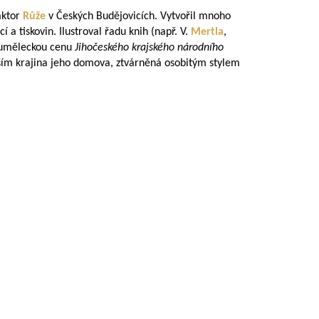
aktor
Růže
v Českých Budějovicích. Vytvořil mnoho
í a tiskovin. Ilustroval řadu knih (např. V.
Mertla
,
l uměleckou cenu
Jihočeského krajského národního
vším krajina jeho domova, ztvárněná osobitým stylem