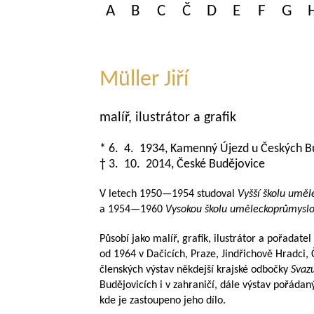
A
B
C
Č
D
E
F
G
Müller Jiří
malíř, ilustrátor a grafik
* 6. 4. 1934, Kamenný Újezd u Českých B
† 3. 10. 2014, České Budějovice
V letech
1950—1954
studoval
Vyšší školu umě
a
1954—1960
Vysokou školu uměleckoprůmysl
Působí jako malíř, grafik, ilustrátor a pořadate
od 1964 v Dačicích, Praze, Jindřichově Hradci, 
členských výstav někdejší krajské odbočky
Svaz
Budějovicích i v zahraničí, dále výstav pořáda
kde je zastoupeno jeho dílo.