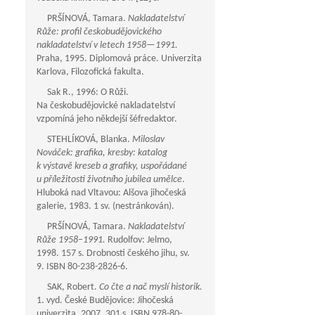
PRŠÍNOVÁ, Tamara.
Nakladatelství
Růže: profil českobudějovického
nakladatelství v letech
1958—1991
.
Praha, 1995. Diplomová práce. Univerzita
Karlova, Filozofická fakulta.
Sak R., 1996: O Růži.
Na českobudějovické nakladatelství
vzpomíná jeho někdejší šéfredaktor.
STEHLÍKOVÁ, Blanka.
Miloslav
Nováček: grafika, kresby: katalog
k výstavě kreseb a grafiky, uspořádané
u příležitosti životního jubilea umělce
.
Hluboká nad Vltavou: Alšova jihočeská
galerie, 1983. 1 sv. (nestránkován).
PRŠÍNOVÁ, Tamara.
Nakladatelství
Růže 1958–1991.
Rudolfov: Jelmo,
1998. 157 s. Drobnosti českého jihu, sv.
9. ISBN 80-238-2826-6.
SAK, Robert.
Co čte a nač myslí historik.
1. vyd. České Budějovice: Jihočeská
univerzita, 2007. 301 s. ISBN 978-80-