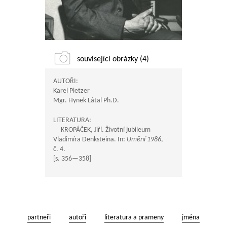
související obrázky (4)
AUTOŘI:
Karel Pletzer
Mgr. Hynek Látal Ph.D.
LITERATURA:
KROPÁČEK, Jiří. Životní jubileum
Vladimíra Denksteina. In:
Umění 1986
,
č. 4.
[s.
356—358
]
partneři
autoři
literatura a prameny
jména