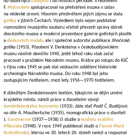
do odborných
časopisů
i do místních periodik. S ředitelem
F.
Matoušem
spolupracoval na přetváření muzea v ústav
na vědecké úrovni. Hlavním předmětem jejich zájmu se stala
gotika
v jižních Čechách. Výsledkem bylo nejen podstatné
rozmnožení muzejního souboru včetně převzetí správy sbírek
diecézního muzea a moderní prezentace galerie gotických plastik
a
deskových maleb
, ale i společné autorství publikace
Jihočeská
gotika
(1953). Působení V. Denksteina v českobudějovickém
muzeu násilně skončilo 1940, ještě téhož roku však začal
pracovat v pražském Národním muzeu. Krátce po vstupu do KSČ
v říjnu roku 1945 se pak stal vedoucím oddělení historické
archeologie Národního muzea. Do roku 1948 byl jeho
zastupujícím ředitelem, mezi lety
1956—1970
ředitelem.
K důležitým Denksteinovým textům, týkajícím se dějin umění
krajského města, náleží práce o stavebním vývoji
dominikánského konventu
(1933), dále stať
Podíl Č. Budějovic
na díle A. Maulbertsche
(1935), monografická práce o staviteli
J.
Sandnerovi
(
1937—1938
) či studie o
kostelu svatého
Mikuláše
(1948). V roce 1949 publikoval studii o
Panně Marii
Rudolfovské
,
kterou ve 30. letech 20. století nalezl a rozpoznal