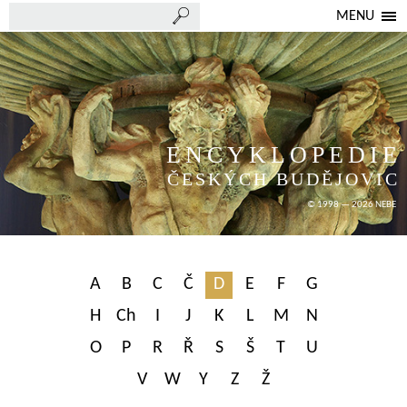
MENU
ENCYKLOPEDIE
ČESKÝCH BUDĚJOVIC
© 1998 — 2026 NEBE
A
B
C
Č
D
E
F
G
H
Ch
I
J
K
L
M
N
O
P
R
Ř
S
Š
T
U
V
W
Y
Z
Ž