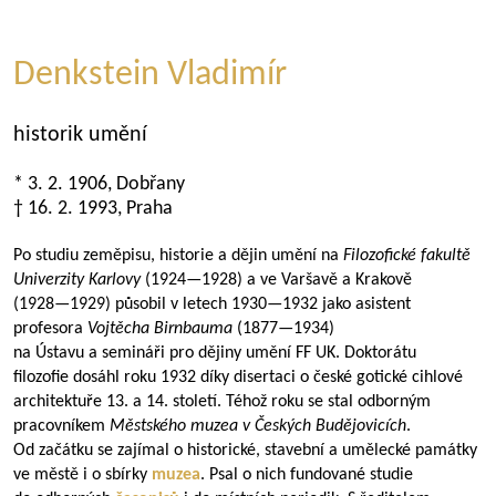
Denkstein Vladimír
historik umění
* 3. 2. 1906, Dobřany
† 16. 2. 1993, Praha
Po studiu zeměpisu, historie a dějin umění na
Filozofické fakultě
Univerzity Karlovy
(
1924—1928
) a ve Varšavě a Krakově
(
1928—1929
) působil v letech
1930—1932
jako asistent
profesora
Vojtěcha Birnbauma
(
1877—1934
)
na Ústavu a semináři pro dějiny umění FF UK. Doktorátu
filozofie dosáhl roku 1932 díky disertaci o české gotické cihlové
architektuře 13. a 14. století. Téhož roku se stal odborným
pracovníkem
Městského muzea v Českých Budějovicích
.
Od začátku se zajímal o historické, stavební a umělecké památky
ve městě i o sbírky
muzea
. Psal o nich fundované studie